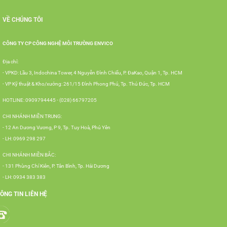
VỀ CHÚNG TÔI
CÔNG TY CP CÔNG NGHỆ MÔI TRƯỜNG ENVICO
Địa chỉ:
- VPKD: Lầu 3, Indochina Tower, 4 Nguyễn Đình Chiểu, P. ĐaKao, Quận 1, Tp. HCM
- VP Kỹ thuật & Kho/xưởng: 261/15 Đình Phong Phú, Tp. Thủ Đức, Tp. HCM
HOTLINE: 0909794445 - (028) 66797205
CHI NHÁNH MIỀN TRUNG:
- 12 An Dương Vương, P 9, Tp. Tuy Hoà, Phú Yên
- LH: 0969 298 297
CHI NHÁNH MIỀN BẮC:
- 131 Phùng Chí Kiên, P. Tân Bình, Tp. Hải Dương
- LH: 0934 383 383
ÔNG TIN LIÊN HỆ