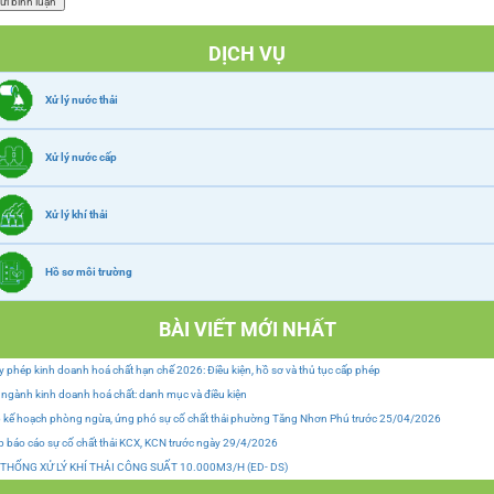
DỊCH VỤ
Xử lý nước thải
Xử lý nước cấp
Xử lý khí thải
Hồ sơ môi trường
BÀI VIẾT MỚI NHẤT
y phép kinh doanh hoá chất hạn chế 2026: Điều kiện, hồ sơ và thủ tục cấp phép
ngành kinh doanh hoá chất: danh mục và điều kiện
 kế hoạch phòng ngừa, ứng phó sự cố chất thải phường Tăng Nhơn Phú trước 25/04/2026
 báo cáo sự cố chất thải KCX, KCN trước ngày 29/4/2026
 THỐNG XỬ LÝ KHÍ THẢI CÔNG SUẤT 10.000M3/H (ED- DS)