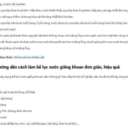
g, vi sinh vật và phèn.
 qua lớp than hoạt tính: Tiếp theo, nước thẩm thấu qua lớp than hoạt tính, hấp phụ các tạp chất độc hại,
h vật nguy hiểm, và trung hòa các khoáng chất khó hòa tan.
 qua lớp cát và sỏi cuối cùng: Cuối cùng, nước được lọc qua lớp cát và sỏi cuối cùng trước khi chảy vào
a nước sạch.
c sạch phải tuân theo nguyên tắc bình thông nhau với miệng ống nước sạch cao hơn mặt trên cùng c
 cát. Nước sạch sẽ chảy ra khi mực nước trong bể cao hơn miệng ống và sẽ ngừng khi mực nước trong 
ng bằng với miệng ống.
>Xem thêm:
Xử lý nước bị nhiễm sắt
ớng dẫn cách làm bể lọc nước giếng khoan đơn giản, hiệu quả
xây dựng bể lọc nước giếng khoan cần những gì? Sau đây là một số vật liệu cần chuẩn bị để xây dựng 
h xây hoặc bê tông cốt thép
 xây dựng
 măng
g PVC đường kính 48 mm
 nước
 loại vật liệu lọc như : sỏi, cát Mangan, cát vàng, than hoạt tính,…