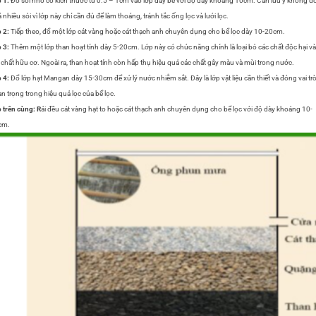
 1:
Đổ sỏi nhỏ có kích thước từ 0.5 – 1cm vào lớp đáy bể với độ dày khoảng 10cm. Cần lưu ý không đ
 nhiều sỏi vì lớp này chỉ cần đủ để làm thoáng, tránh tắc ống lọc và lưới lọc.
 2:
Tiếp theo, đổ một lớp cát vàng hoặc cát thạch anh chuyên dụng cho bể lọc dày 10-20cm.
 3:
Thêm một lớp than hoạt tính dày 5-20cm. Lớp này có chức năng chính là loại bỏ các chất độc hại và
 chất hữu cơ. Ngoài ra, than hoạt tính còn hấp thụ hiệu quả các chất gây màu và mùi trong nước.
 4:
Đổ lớp hạt Mangan dày 15-30cm để xử lý nước nhiễm sắt. Đây là lớp vật liệu cần thiết và đóng vai tr
n trọng trong hiệu quả lọc của bể lọc.
 trên cùng: R
ải đều cát vàng hạt to hoặc cát thạch anh chuyên dụng cho bể lọc với độ dày khoảng 10-
cm.