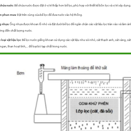
chứa nước
: Bể chứa nước được đặt ở vị trí thấp hơn bể lọc, phù hợp với thiết kế bồn lọc và vị trí xây dựng
àn phun mưa
: Đặt trên cùng của bể lọc để đưa nước vào hệ thống.
g nhựa
: Ống nhựa được khoan lỗ nhỏ và đặt dưới bể lọc để ngăn chặn các vật liệu lọc tràn vào và làm ản
ng đến chất lượng nước.
 loại vật liệu lọc
: Bể lọc nước giếng khoan sử dụng các vật liệu như sỏi nhỏ, cát thạch anh, cát vàng, cát
gan, than hoạt tính,… để loại bỏ tạp chất trong nước.