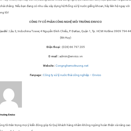
 phải chăng. Nếu bạn đang có nhu cầu xây dựng hệ thống xử lý nước giếng khoan, hãy liên hệ ngay với
ng tôi!
CÔNG TY CỔ PHẦN CÔNG NGHỆ MÔI TRƯỜNG ENVICO
ịa chỉ :
Lầu 3, Indochina Tower, 4 Nguyễn Đình Chiểu, P. ĐaKao, Quận 1, Tp. HCM Hotline: 0909 794 4
(Mr.Huy)
Điện thoại :
(028) 66 797 205
E-mail :
admin@envico.vn
Website :
Congnghemoitruong.net
Fanpage :
Công ty xử lý nước thải công nghiệp – Envico
 trường Envico
ng tôi trân trọng mọi ý kiến đóng góp từ Quý khách hàng nhằm không ngừng hoàn thiện và nâng cao