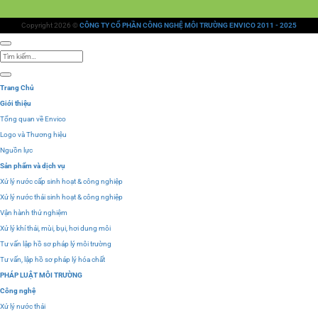
Copyright 2026 ©
CÔNG TY CỔ PHẦN CÔNG NGHỆ MÔI TRƯỜNG ENVICO 2011 - 2025
Tìm
kiếm:
Trang Chủ
Giới thiệu
Tổng quan về Envico
Logo và Thương hiệu
Nguồn lực
Sản phẩm và dịch vụ
Xử lý nước cấp sinh hoạt & công nghiệp
Xử lý nước thải sinh hoạt & công nghiệp
Vận hành thử nghiệm
Xử lý khí thải, mùi, bụi, hơi dung môi
Tư vấn lập hồ sơ pháp lý môi trường
Tư vấn, lập hồ sơ pháp lý hóa chất
PHÁP LUẬT MÔI TRƯỜNG
Công nghệ
Xử lý nước thải