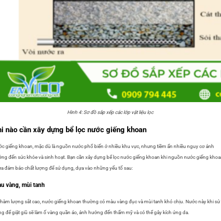
Hình 4: Sơ đồ sắp xếp các lớp vật liệu lọc
i nào cần xây dựng bể lọc nước giếng khoan
c giếng khoan, mặc dù là nguồn nước phổ biến ở nhiều khu vực, nhưng tiềm ẩn nhiều nguy cơ ảnh
ng đến sức khỏe và sinh hoạt. Bạn cần xây dựng bể lọc nước giếng khoan khi nguồn nước giếng kho
a đảm bảo chất lượng để sử dụng, dựa vào những yếu tố sau:
u vàng, mùi tanh
hàm lượng sắt cao, nước giếng khoan thường có màu vàng đục và mùi tanh khó chịu. Nước này khi sử
g để giặt giũ sẽ làm ố vàng quần áo, ảnh hưởng đến thẩm mỹ và có thể gây kích ứng da.