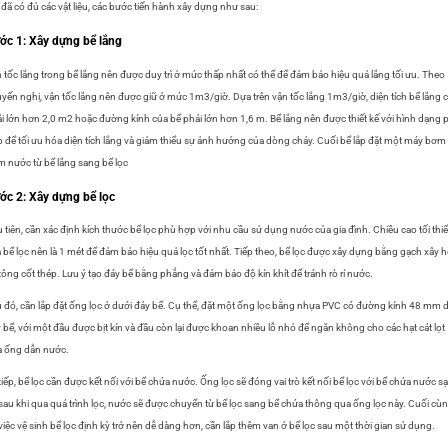
 đã có đủ các vật liệu, các bước tiến hành xây dựng như sau:
ớc 1: Xây dựng bể lắng
 tốc lắng trong bể lắng nên được duy trì ở mức thấp nhất có thể để đảm bảo hiệu quả lắng tối ưu. Theo
yến nghị, vận tốc lắng nên được giữ ở mức 1m3/giờ.
Dựa trên vận tốc lắng 1m3/giờ, diện tích bể lắng 
i lớn hơn 2,0 m2 hoặc đường kính của bể phải lớn hơn 1,6 m.
Bể lắng nên được thiết kế với hình dạng 
 để tối ưu hóa diện tích lắng và giảm thiểu sự ảnh hưởng của dòng chảy. Cuối bể lắp đặt một máy bơm
 nước từ bể lắng sang bể lọc
ớc 2: Xây dựng bể lọc
 tiên, cần xác định kích thước bể lọc phù hợp với nhu cầu sử dụng nước của gia đình. Chiều cao tối thi
 bể lọc nên là 1 mét để đảm bảo hiệu quả lọc tốt nhất. Tiếp theo, bể lọc được xây dựng bằng gạch xây 
tông cốt thép. Lưu ý tạo đáy bể bằng phẳng và đảm bảo độ kín khít để tránh rò rỉ nước.
 đó, cần lắp đặt ống lọc ở dưới đáy bể. Cụ thể, đặt một ống lọc bằng nhựa PVC có đường kính 48 mm 
 bể, với một đầu được bịt kín và đầu còn lại được khoan nhiều lỗ nhỏ để ngăn không cho các hạt cát lọt
 ống dẫn nước.
tiếp, bể lọc cần được kết nối với bể chứa nước. Ống lọc sẽ đóng vai trò kết nối bể lọc với bể chứa nước s
sau khi qua quá trình lọc, nước sẽ được chuyển từ bể lọc sang bể chứa thông qua ống lọc này. Cuối cùn
việc vệ sinh bể lọc định kỳ trở nên dễ dàng hơn, cần lắp thêm van ở bể lọc sau một thời gian sử dụng.