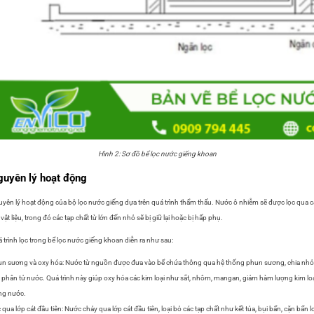
Hình 2: Sơ đồ bể lọc nước giếng khoan
uyên lý hoạt động
yên lý hoạt động của bộ lọc nước giếng dựa trên quá trình thẩm thấu. Nước ô nhiễm sẽ được lọc qua c
 vật liệu, trong đó các tạp chất từ lớn đến nhỏ sẽ bị giữ lại hoặc bị hấp phụ.
 trình lọc trong bể lọc nước giếng khoan diễn ra như sau:
n sương và oxy hóa: Nước từ nguồn được đưa vào bể chứa thông qua hệ thống phun sương, chia nhỏ
 phân tử nước. Quá trình này giúp oxy hóa các kim loại như sắt, nhôm, mangan, giảm hàm lượng kim lo
ng nước.
 qua lớp cát đầu tiên: Nước chảy qua lớp cát đầu tiên, loại bỏ các tạp chất như kết tủa, bụi bẩn, cặn bẩn l