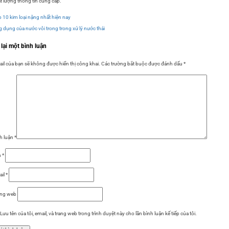
t lượng thông tin cung cấp.
 10 kim loại nặng nhất hiện nay
 dụng của nước vôi trong trong xử lý nước thải
 lại một bình luận
il của bạn sẽ không được hiển thị công khai.
Các trường bắt buộc được đánh dấu
*
h luận
*
n
*
ail
*
ang web
Lưu tên của tôi, email, và trang web trong trình duyệt này cho lần bình luận kế tiếp của tôi.