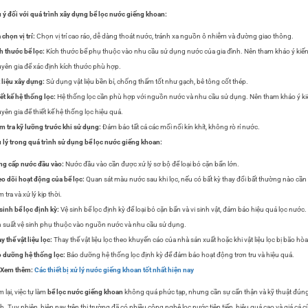
 ý đối với quá trình xây dựng bể lọc nước giếng khoan:
 chọn vị trí:
Chọn vị trí cao ráo, dễ dàng thoát nước, tránh xa nguồn ô nhiễm và đường giao thông.
h thước bể lọc:
Kích thước bể phụ thuộc vào nhu cầu sử dụng nước của gia đình. Nên tham khảo ý kiế
yên gia để xác định kích thước phù hợp.
 liệu xây dựng:
Sử dụng vật liệu bền bỉ, chống thấm tốt như gạch, bê tông cốt thép.
ết kế hệ thống lọc:
Hệ thống lọc cần phù hợp với nguồn nước và nhu cầu sử dụng. Nên tham khảo ý ki
yên gia để thiết kế hệ thống lọc hiệu quả.
m tra kỹ lưỡng trước khi sử dụng:
Đảm bảo tất cả các mối nối kín khít, không rò rỉ nước.
 lý trong quá trình sử dụng bể lọc nước giếng khoan:
g cấp nước đầu vào:
Nước đầu vào cần được xử lý sơ bộ để loại bỏ cặn bẩn lớn.
o dõi hoạt động của bể lọc:
Quan sát màu nước sau khi lọc, nếu có bất kỳ thay đổi bất thường nào cần
m tra và xử lý kịp thời.
sinh bể lọc định kỳ:
Vệ sinh bể lọc định kỳ để loại bỏ cặn bẩn và vi sinh vật, đảm bảo hiệu quả lọc nước.
 suất vệ sinh phụ thuộc vào nguồn nước và nhu cầu sử dụng.
y thế vật liệu lọc:
Thay thế vật liệu lọc theo khuyến cáo của nhà sản xuất hoặc khi vật liệu lọc bị bão hòa
 dưỡng hệ thống lọc:
Bảo dưỡng hệ thống lọc định kỳ để đảm bảo hoạt động trơn tru và hiệu quả.
>Xem thêm:
Các thiết bị xử lý nước giếng khoan tốt nhất hiện nay
 lại, việc tự làm
bể lọc nước giếng khoan
không quá phức tạp, nhưng cần sự cẩn thận và kỹ thuật đún
h. Tuy nhiên, hiện nay trên thị trường đã có nhiều công nghệ lọc nước tiên tiến, hiệu quả cao và giá cả 