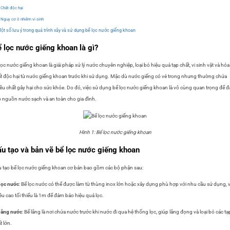
Chất độc hại
Nguy cơ ô nhiễm vi sinh
ột số lưu ý trong quá trình xây và sử dụng bể lọc nước giếng khoan
 lọc nước giếng khoan là gì?
lọc nước giếng khoan là giải pháp xử lý nước chuyên nghiệp, loại bỏ hiệu quả tạp chất, vi sinh vật và hóa
t độc hại từ nước giếng khoan trước khi sử dụng. Mặc dù nước giếng có vẻ trong nhưng thường chứa
ều chất gây hại cho sức khỏe. Do đó, việc sử dụng bể lọc nước giếng khoan là vô cùng quan trọng để 
 nguồn nước sạch và an toàn cho gia đình.
Hình 1: Bể lọc nước giếng khoan
u tạo và bản vẽ bể lọc nước giếng khoan
 tạo bể lọc nước giếng khoan cơ bản bao gồm các bộ phận sau:
lọc nước
: Bể lọc nước có thể được làm từ thùng inox lớn hoặc xây dựng phù hợp với nhu cầu sử dụng, 
ều cao tối thiểu là 1m để đảm bảo hiệu quả lọc.
lắng nước
: Bể lắng là nơi chứa nước trước khi nước đi qua hệ thống lọc, giúp lắng đọng và loại bỏ các tạ
t lớn.