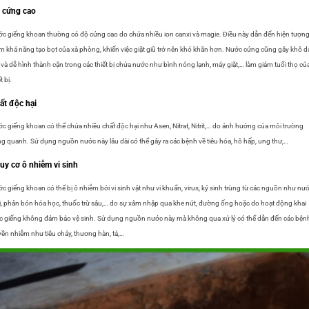
 cứng cao
c giếng khoan thường có độ cứng cao do chứa nhiều ion canxi và magie. Điều này dẫn đến hiện tượn
m khả năng tạo bọt của xà phòng, khiến việc giặt giũ trở nên khó khăn hơn. Nước cứng cũng gây khô d
 và dễ hình thành cặn trong các thiết bị chứa nước như bình nóng lạnh, máy giặt,… làm giảm tuổi thọ củ
t bị.
ất độc hại
c giếng khoan có thể chứa nhiều chất độc hại như Asen, Nitrat, Nitrit,… do ảnh hưởng của môi trường
g quanh. Sử dụng nguồn nước này lâu dài có thể gây ra các bệnh về tiêu hóa, hô hấp, ung thư,…
uy cơ ô nhiễm vi sinh
c giếng khoan có thể bị ô nhiễm bởi vi sinh vật như vi khuẩn, virus, ký sinh trùng từ các nguồn như nư
i, phân bón hóa học, thuốc trừ sâu,… do sự xâm nhập qua khe nứt, đường ống hoặc do hoạt động khai
c giếng không đảm bảo vệ sinh. Sử dụng nguồn nước này mà không qua xử lý có thể dẫn đến các bện
yền nhiễm như tiêu chảy, thương hàn, tả,…