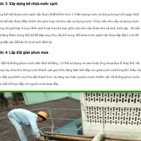
ớc 3: Xây dựng bể chứa nước sạch
g tích bể chứa nước sạch cần được thiết kế lớn hơn 2-4 lần lượng nước sử dụng trong một ngày.
Kích
ớc bể cần được điều chỉnh cho phù hợp với nhu cầu sử dụng nước. Ví dụ, nếu nhu cầu sử dụng nước
ng chỉ giới hạn ở mục đích sinh hoạt mà còn bao gồm các nhu cầu khác như vệ sinh, tưới cây,… thì cần
i tăng thêm dung tích bể để đáp ứng nhu cầu bổ sung.
Bể chứa nước sạch nên được lắp đặt ở vị trí dễ
g tiếp cận để bảo trì và vệ sinh định kỳ.
ớc 4: Lắp đặt giàn phun mưa
 đặt hệ thống phun nước trên đỉnh bể lắng. Có thể sử dụng vòi sen hoặc ống nhựa đục lỗ thay thế. Hệ
ng này chia nhỏ dòng nước thành các giọt nhỏ, tăng diện tích tiếp xúc giữa nước và không khí. Điều nà
c đẩy quá trình oxy hóa sắt nhanh hơn và nâng cao hiệu quả lọc nước nhiễm sắt. Hệ thống phun nước
c kết nối trực tiếp với nguồn nước ban đầu.