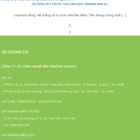
HỆ THỐNG XỬ LÝ NƯỚC THẢI CÔNG SUẤT 500M3/NĐ (WW-AL)
Loại hợp đồng: Hệ thống xử lý nước thải Địa điểm: Tiền Giang Công suất [...]
1
2
VỀ CHÚNG TÔI
CÔNG TY CP CÔNG NGHỆ MÔI TRƯỜNG ENVICO
Địa chỉ:
- VPKD: Lầu 3, Indochina Tower, 4 Nguyễn Đình Chiểu, P. ĐaKao, Quận 1, Tp. HCM
- VP Kỹ thuật & Kho/xưởng: 261/15 Đình Phong Phú, Tp. Thủ Đức, Tp. HCM
HOTLINE: 0909794445 - (028) 66797205
CHI NHÁNH MIỀN TRUNG:
- 12 An Dương Vương, P 9, Tp. Tuy Hoà, Phú Yên
- LH: 0969 298 297
CHI NHÁNH MIỀN BẮC: