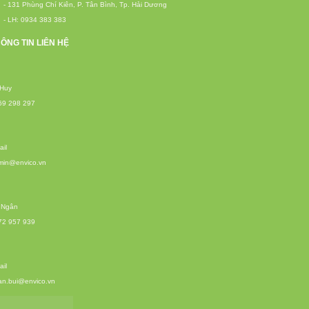
- 131 Phùng Chí Kiên, P. Tân Bình, Tp. Hải Dương
- LH: 0934 383 383
ÔNG TIN LIÊN HỆ
 Huy
69 298 297
il
min@envico.vn
 Ngân
72 957 939
il
an.bui@envico.vn