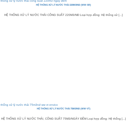
HỆ THỐNG XỬ LÝ NƯỚC THẢI 220M3/NĐ (WW-SR)
HỆ THỐNG XỬ LÝ NƯỚC THẢI CÔNG SUẤT 220M3/NĐ Loại hợp đồng: Hệ thống xử [...]
HỆ THỐNG XỬ LÝ NƯỚC THẢI 75M3/NĐ (WW-VT)
HỆ THỐNG XỬ LÝ NƯỚC THẢI, CÔNG SUẤT 75M3/NGÀY ĐÊM Loại hợp đồng: Hệ thống [...]