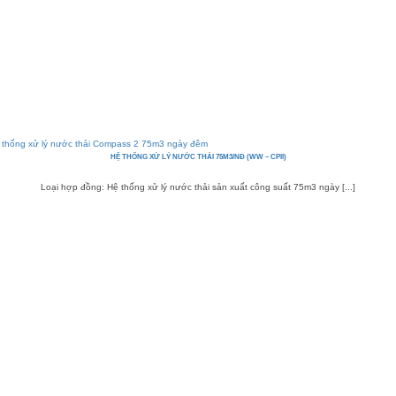
HỆ THỐNG XỬ LÝ NƯỚC THẢI 75M3/NĐ (WW – CPII)
Loại hợp đồng: Hệ thống xử lý nước thải sản xuất công suất 75m3 ngày [...]