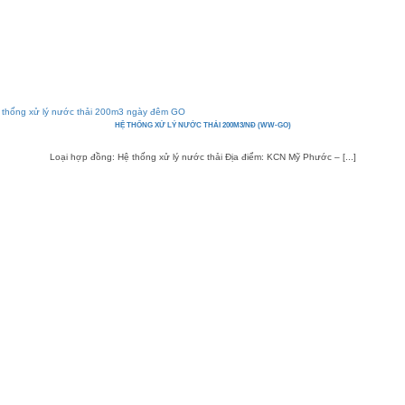
HỆ THỐNG XỬ LÝ NƯỚC THẢI 200M3/NĐ (WW-GO)
Loại hợp đồng: Hệ thống xử lý nước thải Địa điểm: KCN Mỹ Phước – [...]