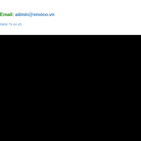
Email:
admin@envico.vn
0909 79 44 45
Liên hệ