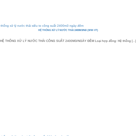
HỆ THỐNG XỬ LÝ NƯỚC THẢI 2400M3/NĐ (WW-VT)
HỆ THỐNG XỬ LÝ NƯỚC THẢI CÔNG SUẤT 2400M3/NGÀY ĐÊM Loại hợp đồng: Hệ thống [...