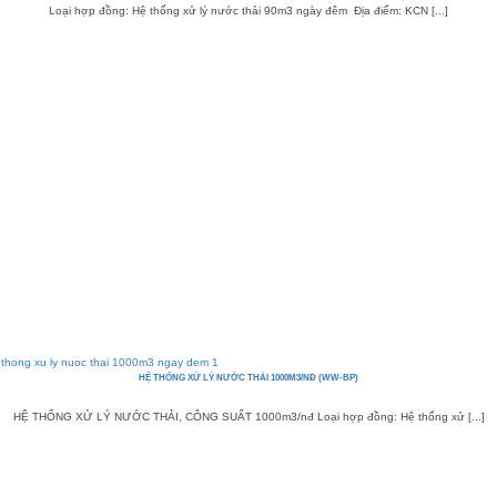
Loại hợp đồng: Hệ thống xử lý nước thải 90m3 ngày đêm Địa điểm: KCN [...]
HỆ THỐNG XỬ LÝ NƯỚC THẢI 1000M3/NĐ (WW-BP)
HỆ THỐNG XỬ LÝ NƯỚC THẢI, CÔNG SUẤT 1000m3/nđ Loại hợp đồng: Hệ thống xử [...]