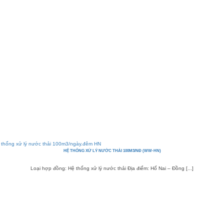
HỆ THỐNG XỬ LÝ NƯỚC THẢI 100M3/NĐ (WW-HN)
Loại hợp đồng: Hệ thống xử lý nước thải Địa điểm: Hố Nai – Đồng [...]