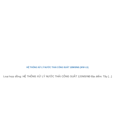
HỆ THỐNG XỬ LÝ NƯỚC THẢI CÔNG SUẤT 120M3/NĐ (WW-LV)
Loại hợp đồng: HỆ THỐNG XỬ LÝ NƯỚC THẢI CÔNG SUẤT 120M3/NĐ Địa điểm: Tây [...]