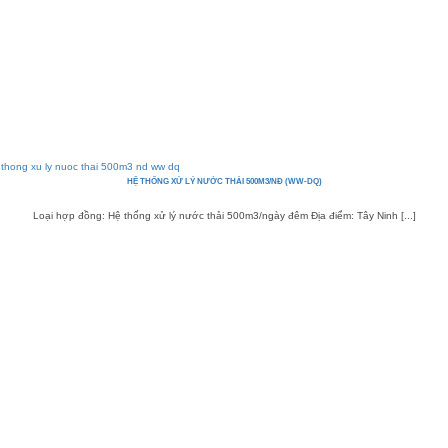
HỆ THỐNG XỬ LÝ NƯỚC THẢI 500M3/NĐ (WW-DQ)
Loại hợp đồng: Hệ thống xử lý nước thải 500m3/ngày đêm Địa điểm: Tây Ninh [...]