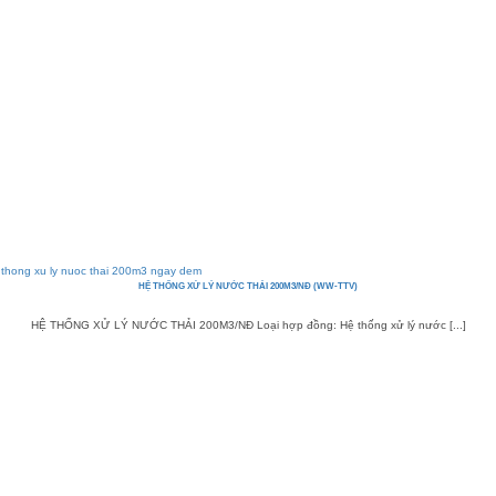
HỆ THỐNG XỬ LÝ NƯỚC THẢI 200M3/NĐ (WW-TTV)
HỆ THỐNG XỬ LÝ NƯỚC THẢI 200M3/NĐ Loại hợp đồng: Hệ thống xử lý nước [...]