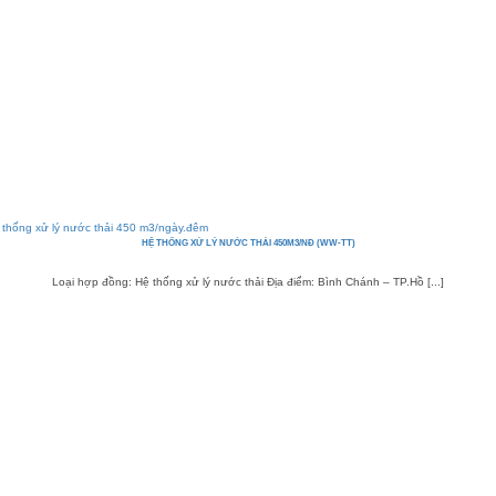
HỆ THỐNG XỬ LÝ NƯỚC THẢI 450M3/NĐ (WW-TT)
Loại hợp đồng: Hệ thống xử lý nước thải Địa điểm: Bình Chánh – TP.Hồ [...]