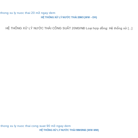
HỆ THỐNG XỬ LÝ NƯỚC THẢI 20M3 (WW – DH)
HỆ THỐNG XỬ LÝ NƯỚC THẢI CÔNG SUẤT 20M3/NĐ Loại hợp đồng: Hệ thống xử [...]
HỆ THỐNG XỬ LÝ NƯỚC THẢI 90M3/NĐ (WW-MM)