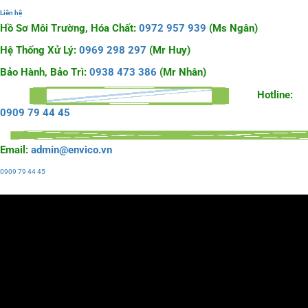
Liên hệ
Hồ Sơ Môi Trường, Hóa Chất:
0972 957 939
(Ms Ngân)
Hệ Thống Xử Lý:
0969 298 297
(Mr Huy)
Bảo Hành, Bảo Trì:
0938 473 386
(Mr Nhân)
Hotline:
0909 79 44 45
Email:
admin@envico.vn
0909 79 44 45
Liên hệ