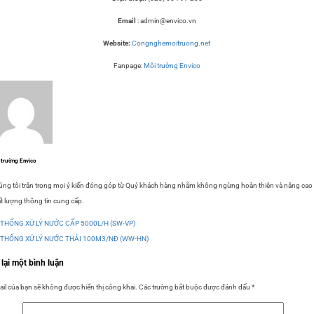
Email
: admin@envico.vn
Website:
Congnghemoitruong.net
Fanpage:
Môi trường Envico
 trường Envico
ng tôi trân trọng mọi ý kiến đóng góp từ Quý khách hàng nhằm không ngừng hoàn thiện và nâng cao
t lượng thông tin cung cấp.
 THỐNG XỬ LÝ NƯỚC CẤP 5000L/H (SW-VP)
 THỐNG XỬ LÝ NƯỚC THẢI 100M3/NĐ (WW-HN)
 lại một bình luận
il của bạn sẽ không được hiển thị công khai.
Các trường bắt buộc được đánh dấu
*