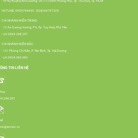
- VP Kỹ thuật & Kho/xưởng: 261/15 Đình Phong Phú, Tp. Thủ Đức, Tp. HCM
HOTLINE: 0909794445 - (028) 66797205
CHI NHÁNH MIỀN TRUNG:
- 12 An Dương Vương, P 9, Tp. Tuy Hoà, Phú Yên
- LH: 0969 298 297
CHI NHÁNH MIỀN BẮC:
- 131 Phùng Chí Kiên, P. Tân Bình, Tp. Hải Dương
- LH: 0934 383 383
ÔNG TIN LIÊN HỆ
 Huy
69 298 297
il
min@envico.vn