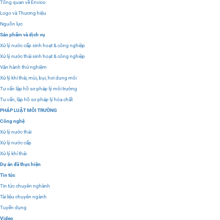
Tổng quan về Envico
Logo và Thương hiệu
Nguồn lực
Sản phẩm và dịch vụ
Xử lý nước cấp sinh hoạt & công nghiệp
Xử lý nước thải sinh hoạt & công nghiệp
Vận hành thử nghiệm
Xử lý khí thải, mùi, bụi, hơi dung môi
Tư vấn lập hồ sơ pháp lý môi trường
Tư vấn, lập hồ sơ pháp lý hóa chất
PHÁP LUẬT MÔI TRƯỜNG
Công nghệ
Xử lý nước thải
Xử lý nước cấp
Xử lý khí thải
Dự án đã thực hiện
Tin tức
Tin tức chuyên nghành
Tài liệu chuyên ngành
Tuyển dụng
Video