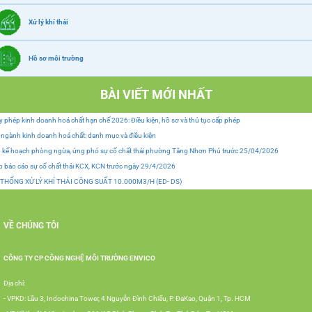
Xử lý khí thải
Hồ sơ môi trường
BÀI VIẾT MỚI NHẤT
y phép kinh doanh hoá chất hạn chế 2026: Điều kiện, hồ sơ và thủ tục cấp phép
ngành kinh doanh hoá chất: danh mục và điều kiện
 kế hoạch phòng ngừa, ứng phó sự cố chất thải phường Tăng Nhơn Phú trước 25/04/2026
 báo cáo sự cố chất thải KCX, KCN trước ngày 29/4/2026
 THỐNG XỬ LÝ KHÍ THẢI CÔNG SUẤT 10.000M3/H (ED- DS)
VỀ CHÚNG TÔI
CÔNG TY CP CÔNG NGHỆ MÔI TRƯỜNG ENVICO
Địa chỉ:
- VPKD: Lầu 3, Indochina Tower, 4 Nguyễn Đình Chiểu, P. ĐaKao, Quận 1, Tp. HCM