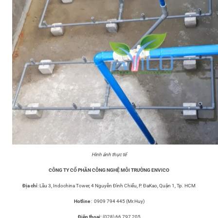
Hình ảnh thực tế
CÔNG TY CỔ PHẦN CÔNG NGHỆ MÔI TRƯỜNG ENVICO
Địa chỉ
: Lầu 3, Indochina Tower, 4 Nguyễn Đình Chiểu, P. ĐaKao, Quận 1, Tp. HCM
Hotline
: 0909 794 445 (Mr.Huy)
Điện thoại:
(028) 66 797 205