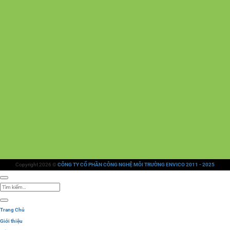
Copyright 2026 ©
CÔNG TY CỔ PHẦN CÔNG NGHỆ MÔI TRƯỜNG ENVICO 2011 - 2025
Tìm
kiếm:
Trang Chủ
Giới thiệu