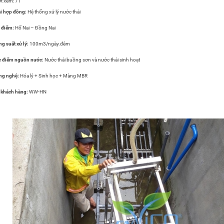
t xem:
71
i hợp đồng:
Hệ thống xử lý nước thải
 điểm:
Hố Nai – Đồng Nai
g suất xử lý:
100m3/ngày.đêm
c điểm nguồn nước:
Nước thải buồng sơn và nước thải sinh hoạt
ng nghệ:
Hóa lý + Sinh học + Màng MBR
 khách hàng:
WW-HN