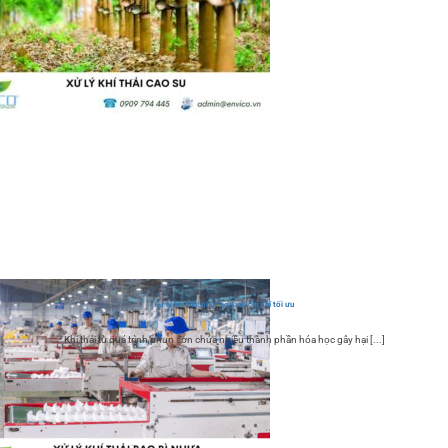
Xử lý khí thải phun sơn với chi phí tối ưu
Khí thải từ quá trình phun sơn chứa nhiều thành phần hóa học gây hại [...]