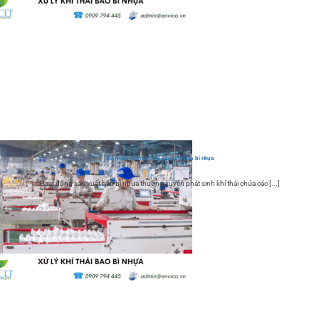
Xử lý khí thải nhà máy sản xuất bao bì nhựa
Hoạt động sản xuất bao bì nhựa thường xuyên phát sinh khí thải chứa các [...]