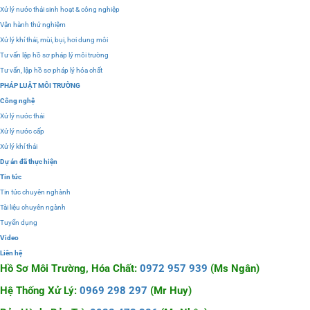
Xử lý nước thải sinh hoạt & công nghiệp
Vận hành thử nghiệm
Xử lý khí thải, mùi, bụi, hơi dung môi
Tư vấn lập hồ sơ pháp lý môi trường
Tư vấn, lập hồ sơ pháp lý hóa chất
PHÁP LUẬT MÔI TRƯỜNG
Công nghệ
Xử lý nước thải
Xử lý nước cấp
Xử lý khí thải
Dự án đã thực hiện
Tin tức
Tin tức chuyên nghành
Tài liệu chuyên ngành
Tuyển dụng
Video
Liên hệ
Hồ Sơ Môi Trường, Hóa Chất:
0972 957 939
(Ms Ngân)
Hệ Thống Xử Lý:
0969 298 297
(Mr Huy)