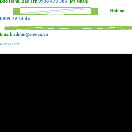
Bảo Hành, Bảo Trì:
0938 473 386
(Mr Nhân)
Hotline:
0909 79 44 45
Email:
admin@envico.vn
0909 79 44 45
Liên hệ