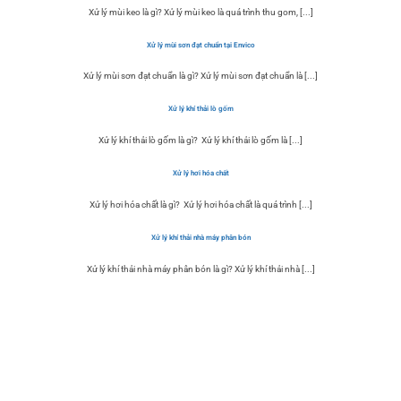
Xử lý mùi keo là gì? Xử lý mùi keo là quá trình thu gom, [...]
Xử lý mùi sơn đạt chuẩn tại Envico
Xử lý mùi sơn đạt chuẩn là gì? Xử lý mùi sơn đạt chuẩn là [...]
Xử lý khí thải lò gốm
Xử lý khí thải lò gốm là gì? Xử lý khí thải lò gốm là [...]
Xử lý hơi hóa chất
Xử lý hơi hóa chất là gì? Xử lý hơi hóa chất là quá trình [...]
Xử lý khí thải nhà máy phân bón
Xử lý khí thải nhà máy phân bón là gì? Xử lý khí thải nhà [...]