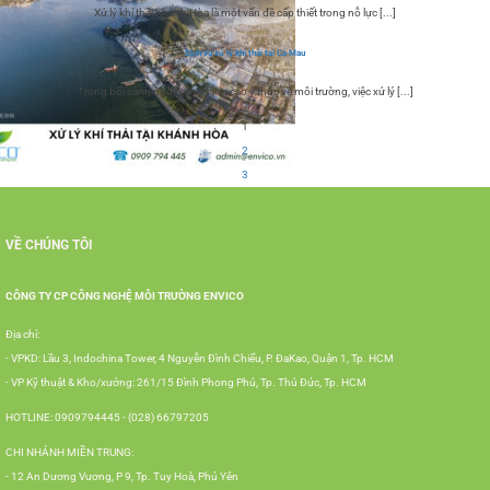
Xử lý khí thải Khánh Hòa là một vấn đề cấp thiết trong nỗ lực [...]
Dịch vụ xử lý khí thải tại Cà Mau
Trong bối cảnh ngày càng tăng cao ý thức về môi trường, việc xử lý [...]
1
2
3
VỀ CHÚNG TÔI
CÔNG TY CP CÔNG NGHỆ MÔI TRƯỜNG ENVICO
Địa chỉ:
- VPKD: Lầu 3, Indochina Tower, 4 Nguyễn Đình Chiểu, P. ĐaKao, Quận 1, Tp. HCM
- VP Kỹ thuật & Kho/xưởng: 261/15 Đình Phong Phú, Tp. Thủ Đức, Tp. HCM
HOTLINE: 0909794445 - (028) 66797205
CHI NHÁNH MIỀN TRUNG:
- 12 An Dương Vương, P 9, Tp. Tuy Hoà, Phú Yên