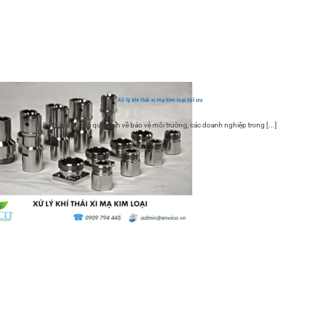
Xử lý khí thải xi mạ kim loại tối ưu
Để đáp ứng các quy định về bảo vệ môi trường, các doanh nghiệp trong [...]