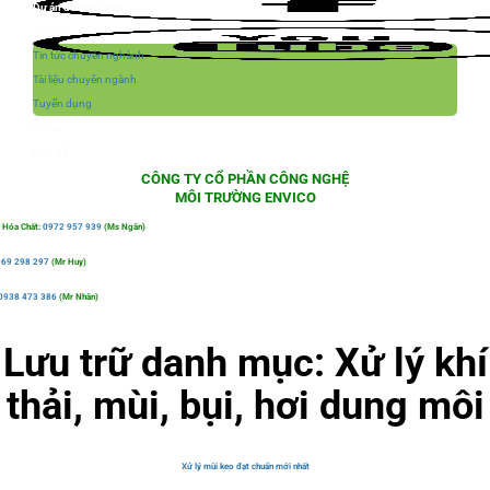
Dự án đã thực hiện
Tin tức
Tin tức chuyên nghành
Tài liệu chuyên ngành
Tuyển dụng
Video
Liên hệ
CÔNG TY CỔ PHẦN CÔNG NGHỆ
MÔI TRƯỜNG ENVICO
 Hóa Chất:
0972 957 939
(Ms Ngân)
69 298 297
(Mr Huy)
0938 473 386
(Mr Nhân)
Lưu trữ danh mục:
Xử lý khí
thải, mùi, bụi, hơi dung môi
Xử lý mùi keo đạt chuẩn mới nhất