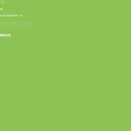
il
an.bui@envico.vn
NPAGE