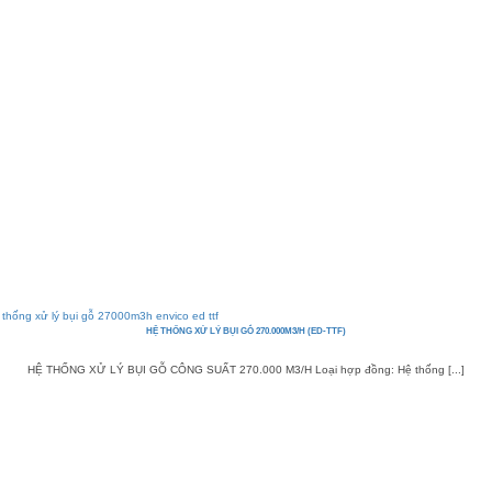
HỆ THỐNG XỬ LÝ BỤI GỖ 270.000M3/H (ED-TTF)
HỆ THỐNG XỬ LÝ BỤI GỖ CÔNG SUẤT 270.000 M3/H Loại hợp đồng: Hệ thống [...]