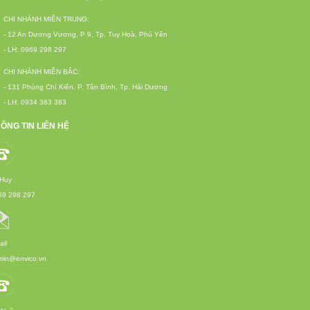
CHI NHÁNH MIỀN TRUNG:
- 12 An Dương Vương, P 9, Tp. Tuy Hoà, Phú Yên
- LH: 0969 298 297
CHI NHÁNH MIỀN BẮC:
- 131 Phùng Chí Kiên, P. Tân Bình, Tp. Hải Dương
- LH: 0934 383 383
ÔNG TIN LIÊN HỆ
 Huy
69 298 297
il
min@envico.vn