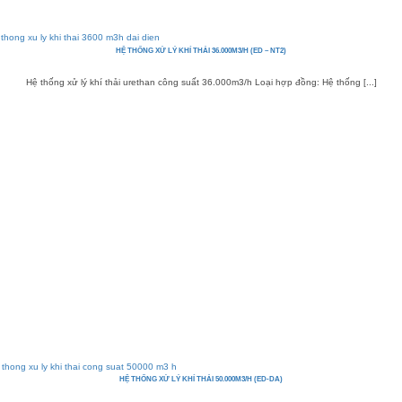
HỆ THỐNG XỬ LÝ KHÍ THẢI 36.000M3/H (ED – NT2)
Hệ thống xử lý khí thải urethan công suất 36.000m3/h Loại hợp đồng: Hệ thống [...]
HỆ THỐNG XỬ LÝ KHÍ THẢI 50.000M3/H (ED-DA)