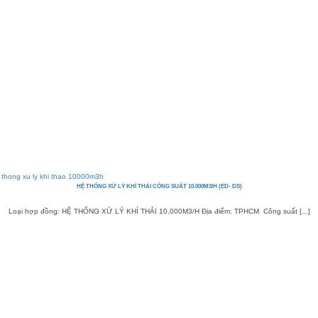
HỆ THỐNG XỬ LÝ KHÍ THẢI CÔNG SUẤT 10.000M3/H (ED- DS)
Loại hợp đồng: HỆ THỐNG XỬ LÝ KHÍ THẢI 10.000M3/H Địa điểm: TPHCM Công suất [...]