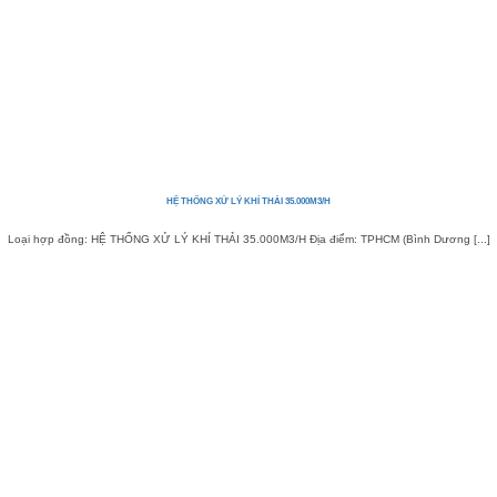
HỆ THỐNG XỬ LÝ KHÍ THẢI 35.000M3/H
Loại hợp đồng: HỆ THỐNG XỬ LÝ KHÍ THẢI 35.000M3/H Địa điểm: TPHCM (Bình Dương [...]