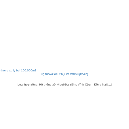
HỆ THỐNG XỬ LÝ BỤI 100.000M3/H (ED-LB)
Loại hợp đồng: Hệ thống xử lý bụi Địa điểm: Vĩnh Cửu – Đồng Nai [...]