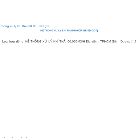
HỆ THỐNG XỬ LÝ KHÍ THẢI 60.000M3/H (ED-GDT)
Loại hợp đồng: HỆ THỐNG XỬ LÝ KHÍ THẢI 60.000M3/H Địa điểm: TPHCM (Bình Dương [...]