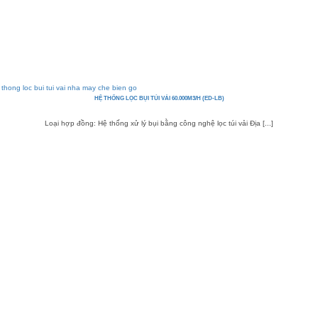
HỆ THỐNG LỌC BỤI TÚI VẢI 60.000M3/H (ED-LB)
Loại hợp đồng: Hệ thống xử lý bụi bằng công nghệ lọc túi vải Địa [...]