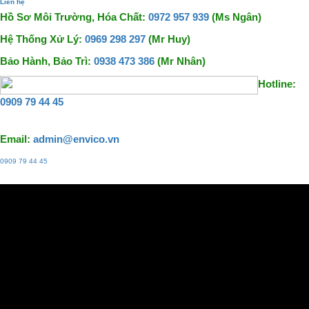
Liên hệ
Hồ Sơ Môi Trường, Hóa Chất:
0972 957 939
(Ms Ngân)
Hệ Thống Xử Lý:
0969 298 297
(Mr Huy)
Bảo Hành, Bảo Trì:
0938 473 386
(Mr Nhân)
Hotline:
0909 79 44 45
Email:
admin@envico.vn
0909 79 44 45
Liên hệ