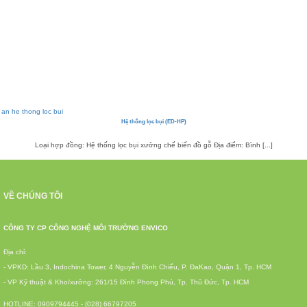
Hệ thống lọc bụi (ED-HP)
Loại hợp đồng: Hệ thống lọc bụi xưởng chế biến đồ gỗ Địa điểm: Bình [...]
VỀ CHÚNG TÔI
CÔNG TY CP CÔNG NGHỆ MÔI TRƯỜNG ENVICO
Địa chỉ:
- VPKD: Lầu 3, Indochina Tower, 4 Nguyễn Đình Chiểu, P. ĐaKao, Quận 1, Tp. HCM
- VP Kỹ thuật & Kho/xưởng: 261/15 Đình Phong Phú, Tp. Thủ Đức, Tp. HCM
HOTLINE: 0909794445 - (028) 66797205