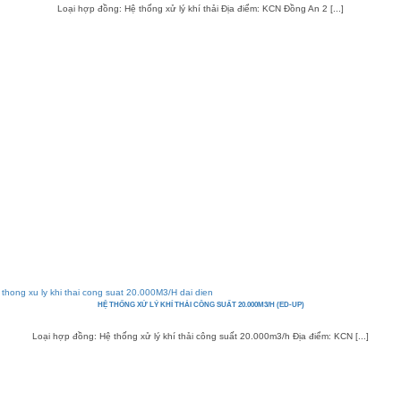
Loại hợp đồng: Hệ thống xử lý khí thải Địa điểm: KCN Đồng An 2 [...]
HỆ THỐNG XỬ LÝ KHÍ THẢI CÔNG SUẤT 20.000M3/H (ED-UP)
Loại hợp đồng: Hệ thống xử lý khí thải công suất 20.000m3/h Địa điểm: KCN [...]