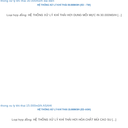
HỆ THỐNG XỬ LÝ KHÍ THẢI 30.000M3/H (ED – TW)
Loại hợp đồng: HỆ THỐNG XỬ LÝ KHÍ THẢI HƠI DUNG MÔI MỰC IN 30.000M3/H [...]
HỆ THỐNG XỬ LÝ KHÍ THẢI 15.000M3/H (ED-ASH)
Loại hợp đồng: HỆ THỐNG XỬ LÝ KHÍ THẢI HƠI HÓA CHẤT MÙI CAO SU [...]