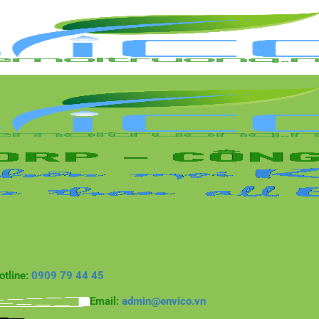
otline:
0909 79 44 45
Email:
admin@envico.vn