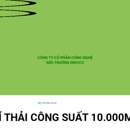
CÔNG TY CỔ PHẦN CÔNG NGHỆ
MÔI TRƯỜNG ENVICO
Xử lý khí thải
,
Dự án
Í THẢI CÔNG SUẤT 10.000M