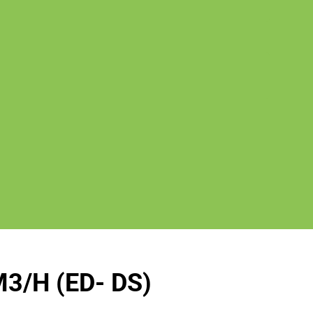
3/H (ED- DS)