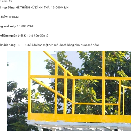
t xem:
49
i hợp đồng
: HỆ THỐNG XỬ LÝ KHÍ THẢI 10.000M3/H
 điểm
: TPHCM
g suất xử lý
: 10.000M3/H
 điểm nguồn thải
: Khí thải hàn điện tử
 khách hàng
: ED – DS (vì lí do bảo mật nên mã khách hàng phải được mã hóa)