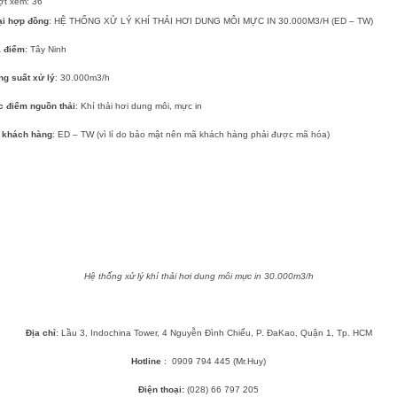
ợt xem:
36
ại hợp đồng
: HỆ THỐNG XỬ LÝ KHÍ THẢI HƠI DUNG MÔI MỰC IN 30.000M3/H (ED – TW)
a điểm
: Tây Ninh
ng suất xử lý
: 30.000m3/h
c điểm nguồn thải
: Khí thải hơi dung môi, mực in
 khách hàng
: ED – TW (vì lí do bảo mật nên mã khách hàng phải được mã hóa)
Hệ thống xử lý khí thải hơi dung môi mực in 30.000m3/h
Địa chỉ
: Lầu 3, Indochina Tower, 4 Nguyễn Đình Chiểu, P. ĐaKao, Quận 1, Tp. HCM
Hotline
: 0909 794 445 (Mr.Huy)
Điện thoại:
(028) 66 797 205