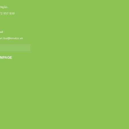
 Ngân
72 957 939
il
an.bui@envico.vn
ANPAGE