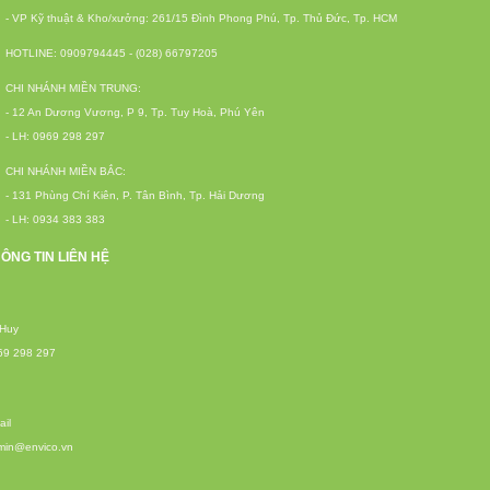
- VP Kỹ thuật & Kho/xưởng: 261/15 Đình Phong Phú, Tp. Thủ Đức, Tp. HCM
HOTLINE: 0909794445 - (028) 66797205
CHI NHÁNH MIỀN TRUNG:
- 12 An Dương Vương, P 9, Tp. Tuy Hoà, Phú Yên
- LH: 0969 298 297
CHI NHÁNH MIỀN BẮC:
- 131 Phùng Chí Kiên, P. Tân Bình, Tp. Hải Dương
- LH: 0934 383 383
ÔNG TIN LIÊN HỆ
 Huy
69 298 297
il
min@envico.vn