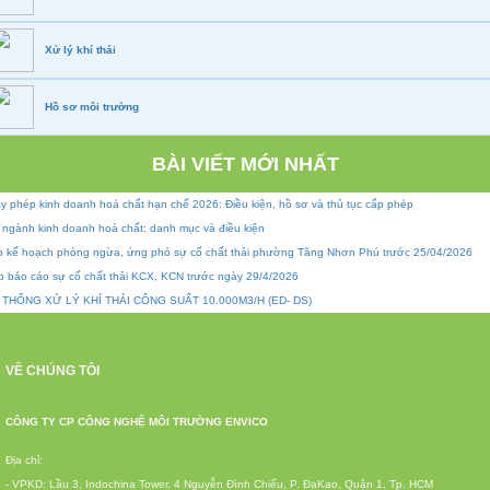
Xử lý khí thải
Hồ sơ môi trường
BÀI VIẾT MỚI NHẤT
y phép kinh doanh hoá chất hạn chế 2026: Điều kiện, hồ sơ và thủ tục cấp phép
 ngành kinh doanh hoá chất: danh mục và điều kiện
p kế hoạch phòng ngừa, ứng phó sự cố chất thải phường Tăng Nhơn Phú trước 25/04/2026
p báo cáo sự cố chất thải KCX, KCN trước ngày 29/4/2026
 THỐNG XỬ LÝ KHÍ THẢI CÔNG SUẤT 10.000M3/H (ED- DS)
VỀ CHÚNG TÔI
CÔNG TY CP CÔNG NGHỆ MÔI TRƯỜNG ENVICO
Địa chỉ:
- VPKD: Lầu 3, Indochina Tower, 4 Nguyễn Đình Chiểu, P. ĐaKao, Quận 1, Tp. HCM