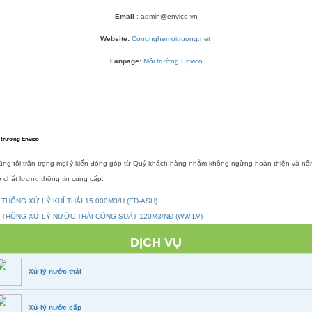
Email
: admin@envico.vn
Website:
Congnghemoitruong.net
Fanpage:
Môi trường Envico
 trường Envico
úng tôi trân trọng mọi ý kiến đóng góp từ Quý khách hàng nhằm không ngừng hoàn thiện và nâ
 chất lượng thông tin cung cấp.
 THỐNG XỬ LÝ KHÍ THẢI 15.000M3/H (ED-ASH)
 THỐNG XỬ LÝ NƯỚC THẢI CÔNG SUẤT 120M3/NĐ (WW-LV)
DỊCH VỤ
Xử lý nước thải
Xử lý nước cấp