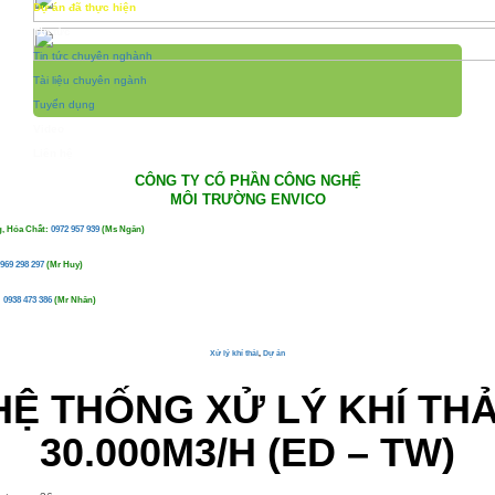
Dự án đã thực hiện
Tin tức
Tin tức chuyên nghành
Tài liệu chuyên ngành
Tuyển dụng
Video
Liên hệ
CÔNG TY CỔ PHẦN CÔNG NGHỆ
MÔI TRƯỜNG ENVICO
, Hóa Chất:
0972 957 939
(Ms Ngân)
969 298 297
(Mr Huy)
:
0938 473 386
(Mr Nhân)
Xử lý khí thải
,
Dự án
HỆ THỐNG XỬ LÝ KHÍ THẢ
30.000M3/H (ED – TW)