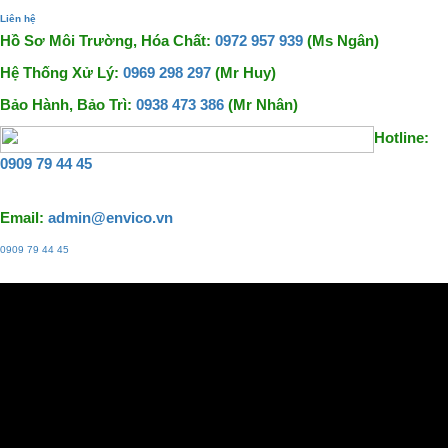
Liên hệ
Hồ Sơ Môi Trường, Hóa Chất:
0972 957 939
(Ms Ngân)
Hệ Thống Xử Lý:
0969 298 297
(Mr Huy)
Bảo Hành, Bảo Trì:
0938 473 386
(Mr Nhân)
Hotline:
0909 79 44 45
Email:
admin@envico.vn
0909 79 44 45
Liên hệ