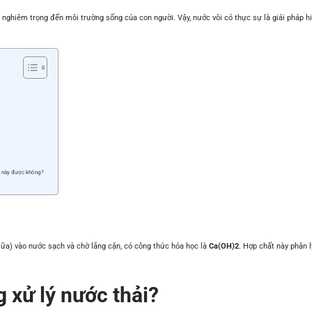
 nghiêm trọng đến môi trường sống của con người. Vậy, nước vôi có thực sự là giải pháp hiệ
ất này được không?
 sữa) vào nước sạch và chờ lắng cặn, có công thức hóa học là
Ca(OH)2
. Hợp chất này phân 
g xử lý nước thải?