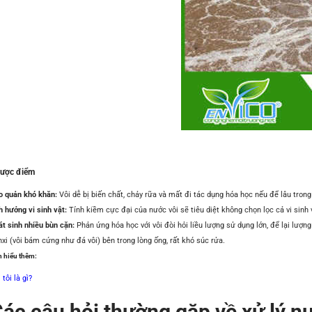
ược điểm
o quản khó khăn:
Vôi dễ bị biến chất, chảy rữa và mất đi tác dụng hóa học nếu để lâu tron
h hưởng vi sinh vật:
Tính kiềm cực đại của nước vôi sẽ tiêu diệt không chọn lọc cả vi sinh v
át sinh nhiều bùn cặn:
Phản ứng hóa học với vôi đòi hỏi liều lượng sử dụng lớn, để lại lượ
xi (vôi bám cứng như đá vôi) bên trong lòng ống, rất khó súc rửa.
 hiểu thêm:
 tôi là gì?
ác câu hỏi thường gặp về xử lý nư