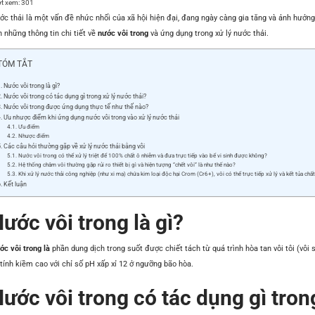
t xem:
301
ớc thải là một vấn đề nhức nhối của xã hội hiện đại, đang ngày càng gia tăng và ảnh hưởng
 những thông tin chi tiết về
nước vôi trong
và ứng dụng trong xử lý nước thải.
TÓM TẮT
Nước vôi trong là gì?
Nước vôi trong có tác dụng gì trong xử lý nước thải?
Nước vôi trong được ứng dụng thực tế như thế nào?
Ưu nhược điểm khi ứng dụng nước vôi trong vào xử lý nước thải
Ưu điểm
Nhược điểm
Các câu hỏi thường gặp về xử lý nước thải bằng vôi
Nước vôi trong có thể xử lý triệt để 100% chất ô nhiễm và đưa trực tiếp vào bể vi sinh được không?
Hệ thống châm vôi thường gặp rủi ro thiết bị gì và hiện tượng “chết vôi” là như thế nào?
Khi xử lý nước thải công nghiệp (như xi mạ) chứa kim loại độc hại Crom (Cr6+), vôi có thể trực tiếp xử lý và kết tủa ch
Kết luận
ước vôi trong là gì?
ớc vôi trong là
phần dung dịch trong suốt được chiết tách từ quá trình hòa tan vôi tôi (vôi
tính kiềm cao với chỉ số pH xấp xỉ 12 ở ngưỡng bão hòa.
ước vôi trong có tác dụng gì tron