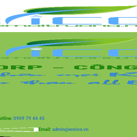
otline:
0909 79 44 45
Email:
admin@envico.vn