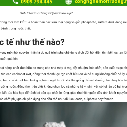
Hình 1: Nước vôi trong xử lý nước thải là gì?
 đồng thời làm kết tủa hoàn toàn các kim loại nặng và gốc phosphate, sulfate dưới dạng mu
 bệnh trong nước thải.
c tế như thế nào?
quy mô nhỏ, nguyên nhân là do quá trình pha chế dung dịch đòi hỏi diện tích bể hòa tan lớn
suất quá lớn.
ại nặng, chất độc hữu cơ trong các nhà máy xi mạ, dệt nhuộm, hóa chất, sản xuất dược phẩ
 các cacbonat axit, đồng thời thanh lọc tạp chất hữu cơ và bổ sung khoáng chất có lợi
g hạn chế ở một liều lượng nghiêm ngặt trước khi thả giống để sát khuẩn, phân hủy bùn bã
ường nước, đồng thời tiêu diệt không chọn lọc cả những hệ vi sinh vật có lợi lẫn có hại tr
 kết tủa hóa học để tách bỏ các tạp chất lơ lửng, giúp thu hồi nguồn dầu tinh khiết nguy
a chất phụ gia chuyên dụng cho dầu thô như alkilsalicatic, sulphatic hay fenatic.