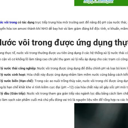
ớc vôi trong
có tác dụng
trực tiếp trung hòa môi trường axit để nâng độ pH của nước thải,
uyển hóa ion amoni thành khí NH3 dễ bay hơi và làm giảm đáng kể độc tính, vi khuẩn, mầm
ước vôi trong được ứng dụng thự
ng thực tế, nước vôi trong thường được ưu tiên ứng dụng ở các hệ thống xử lý nước thải có 
n cặn vô cơ khổng lồ làm tăng cao chi phí thu gom xử lý nếu áp dụng cho các trạm có công 
 lý nước thải công nghiệp:
Nước vôi trong được ứng dụng để điều chỉnh pH và loại bỏ kim lo
 lý nước sinh hoạt:
Hóa chất này được ứng dụng nhằm làm mềm nước cứng bằng cách kết tủa
 lý nước biển (Hạn chế):
Trong các ao nuôi trồng thủy sản, nước vôi trong chỉ được ứng dụn
g bị hạn chế khắt khe vì tính kiềm cực đại (pH ~12) của hóa chất này sẽ gây sốc pH môi tr
lý dầu (Gián tiếp):
Nước vôi trong tham gia gián tiếp vào ngành lọc dầu bằng cách làm chất
ếp làm sạch sản phẩm cuối mà chủ yếu đóng vai trò là nguyên liệu nền để tổng hợp ra các hó