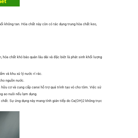
ối không tan. Hóa chất này còn có tác dụng trung hòa chất keo,
, hóa chất khó bảo quản lâu dài và đặc biệt là phát sinh khối lượng
m và khu xử lý nước rỉ rác.
 cho nguồn nước.
 hữu cơ và cung cấp canxi hỗ trợ quá trình tạo vỏ cho tôm. Việc sử
ong ao nuôi nếu lạm dụng.
ên chất. Sự ứng dụng này mang tính gián tiếp do Ca(OH)2 không trực