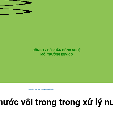
CÔNG TY CỔ PHẦN CÔNG NGHỆ
MÔI TRƯỜNG ENVICO
Tin tức
,
Tin tức chuyên nghành
ước vôi trong trong xử lý n