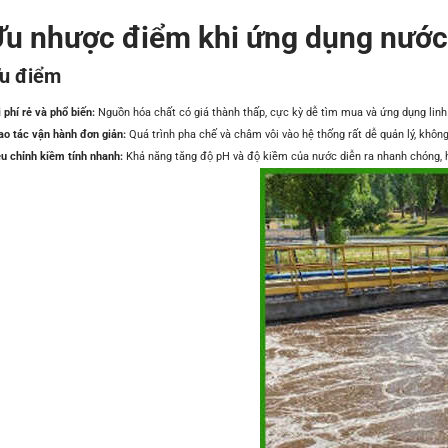
u nhược điểm khi ứng dụng nước v
u điểm
 phí rẻ và phổ biến:
Nguồn hóa chất có giá thành thấp, cực kỳ dễ tìm mua và ứng dụng linh
ao tác vận hành đơn giản:
Quá trình pha chế và châm vôi vào hệ thống rất dễ quản lý, không
ều chỉnh kiềm tính nhanh:
Khả năng tăng độ pH và độ kiềm của nước diễn ra nhanh chóng, hỗ 