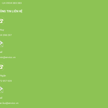
- LH: 0934 383 383
ÔNG TIN LIÊN HỆ
 Huy
69 298 297
il
min@envico.vn
 Ngân
72 957 939
il
an.bui@envico.vn