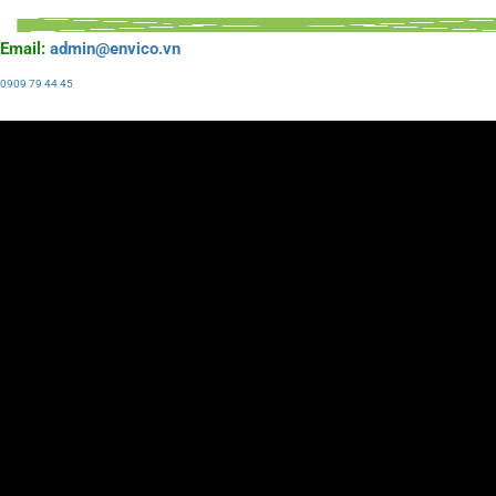
Email:
admin@envico.vn
0909 79 44 45
Liên hệ