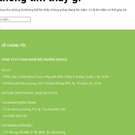
ng như chúng tôi không thể tìm thấy những gì bạn đang tìm kiếm. Có lẽ tìm kiếm có thể giúp ích.
VỀ CHÚNG TÔI
CÔNG TY CP CÔNG NGHỆ MÔI TRƯỜNG ENVICO
Địa chỉ:
- VPKD: Lầu 3, Indochina Tower, 4 Nguyễn Đình Chiểu, P. ĐaKao, Quận 1, Tp. HCM
- VP Kỹ thuật & Kho/xưởng: 261/15 Đình Phong Phú, Tp. Thủ Đức, Tp. HCM
HOTLINE: 0909794445 - (028) 66797205
CHI NHÁNH MIỀN TRUNG:
- 12 An Dương Vương, P 9, Tp. Tuy Hoà, Phú Yên
- LH: 0969 298 297
CHI NHÁNH MIỀN BẮC:
- 131 Phùng Chí Kiên, P. Tân Bình, Tp. Hải Dương