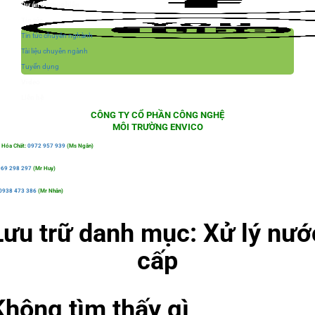
Dự án đã thực hiện
Tin tức
Tin tức chuyên nghành
Tài liệu chuyên ngành
Tuyển dụng
Video
Liên hệ
CÔNG TY CỔ PHẦN CÔNG NGHỆ
MÔI TRƯỜNG ENVICO
 Hóa Chất:
0972 957 939
(Ms Ngân)
69 298 297
(Mr Huy)
0938 473 386
(Mr Nhân)
Lưu trữ danh mục:
Xử lý nướ
cấp
Không tìm thấy gì