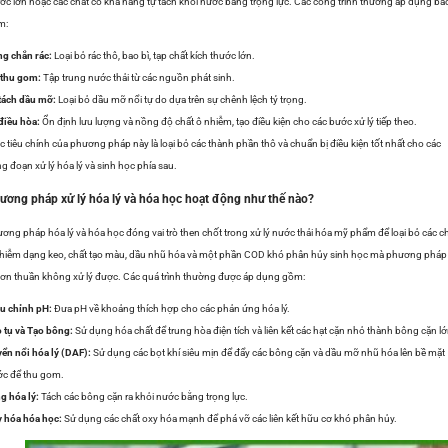
ớc lớn hoặc các chất có khả năng tự tách khỏi nước bằng trọng lực. Các công trình thường áp dụng ba
m:
g chắn rác:
Loại bỏ rác thô, bao bì, tạp chất kích thước lớn.
 thu gom:
Tập trung nước thải từ các nguồn phát sinh.
tách dầu mỡ:
Loại bỏ dầu mỡ nổi tự do dựa trên sự chênh lệch tỷ trọng.
điều hòa:
Ổn định lưu lượng và nồng độ chất ô nhiễm, tạo điều kiện cho các bước xử lý tiếp theo.
 tiêu chính của phương pháp này là loại bỏ các thành phần thô và chuẩn bị điều kiện tốt nhất cho các
g đoạn xử lý hóa lý và sinh học phía sau.
ương pháp xử lý hóa lý và hóa học hoạt động như thế nào?
ơng pháp hóa lý và hóa học đóng vai trò then chốt trong xử lý nước thải hóa mỹ phẩm để loại bỏ các c
hiễm dạng keo, chất tạo màu, dầu nhũ hóa và một phần COD khó phân hủy sinh học mà phương pháp 
đơn thuần không xử lý được. Các quá trình thường được áp dụng gồm:
u chỉnh pH:
Đưa pH về khoảng thích hợp cho các phản ứng hóa lý.
 tụ và Tạo bông:
Sử dụng hóa chất để trung hòa điện tích và liên kết các hạt cặn nhỏ thành bông cặn lớ
ển nổi hóa lý (DAF):
Sử dụng các bọt khí siêu mịn để đẩy các bông cặn và dầu mỡ nhũ hóa lên bề mặt
c để thu gom.
g hóa lý:
Tách các bông cặn ra khỏi nước bằng trọng lực.
 hóa hóa học:
Sử dụng các chất oxy hóa mạnh để phá vỡ các liên kết hữu cơ khó phân hủy.