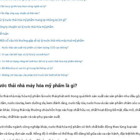
Cần lưu ý gì khi lựa chọn công nghệ xử lý?
Cần đáp ứng quy chuẩn xả thải nào?
ử lý nước thải hóa mỹ phẩm mang lại những lợi ích gì?
ông ty chuyên xử lý nước thải hóa mỹ phẩm
ết luận
Một số câu hỏi thường gặp về xử lý nước thải nhà máy hoá mỹ phẩm
Nước thải sản xuất mỹ phẩm có hàm lượng COD cao không?
Vì sao cần kết hợp xử lý hóa lý và sinh học?
Có thể sử dụng riêng bể sinh học để xử lý nước thải hóa mỹ phẩm không?
Bể điều hòa có vai trò gì trong hệ thống xử lý?
Những chỉ tiêu nào cần phân tích trước khi thiết kế hệ thống?
ớc thải nhà máy hóa mỹ phẩm là gì?
c thải nhà máy hóa mỹ phẩm là nước thải phát sinh trong quá trình sản xuất các sản phẩm như dầu gội
 tắm, nước rửa tay, kem dưỡng da, kem đánh răng, nước tẩy rửa, nước hoa và các sản phẩm chăm sóc c
n khác. Dòng thải này thường chứa hỗn hợp các hợp chất hữu cơ, chất hoạt động bề mặt, dầu mỡ, chấ
 màu, chất bảo quản và các phụ gia sản xuất.
với nhiều ngành công nghiệp khác, nước thải hóa mỹ phẩm có tính chất biến động theo từng loại sản
m và từng đợt sản xuất. Nồng độ ô nhiễm có thể thay đổi đáng kể giữa các ca vận hành, đặc biệt khi th