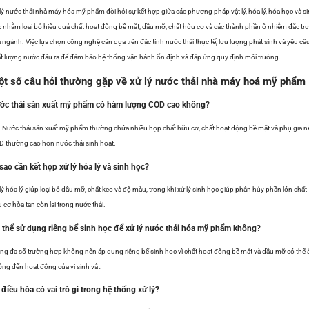
lý nước thải nhà máy hóa mỹ phẩm đòi hỏi sự kết hợp giữa các phương pháp vật lý, hóa lý, hóa học và s
 nhằm loại bỏ hiệu quả chất hoạt động bề mặt, dầu mỡ, chất hữu cơ và các thành phần ô nhiễm đặc tr
 ngành. Việc lựa chọn công nghệ cần dựa trên đặc tính nước thải thực tế, lưu lượng phát sinh và yêu cầ
t lượng nước đầu ra để đảm bảo hệ thống vận hành ổn định và đáp ứng quy định môi trường.
t số câu hỏi thường gặp về xử lý nước thải nhà máy hoá mỹ phẩm
ớc thải sản xuất mỹ phẩm có hàm lượng COD cao không?
 Nước thải sản xuất mỹ phẩm thường chứa nhiều hợp chất hữu cơ, chất hoạt động bề mặt và phụ gia n
 thường cao hơn nước thải sinh hoạt.
 sao cần kết hợp xử lý hóa lý và sinh học?
lý hóa lý giúp loại bỏ dầu mỡ, chất keo và độ màu, trong khi xử lý sinh học giúp phân hủy phần lớn chất
 cơ hòa tan còn lại trong nước thải.
 thể sử dụng riêng bể sinh học để xử lý nước thải hóa mỹ phẩm không?
ng đa số trường hợp không nên áp dụng riêng bể sinh học vì chất hoạt động bề mặt và dầu mỡ có thể
ng đến hoạt động của vi sinh vật.
 điều hòa có vai trò gì trong hệ thống xử lý?