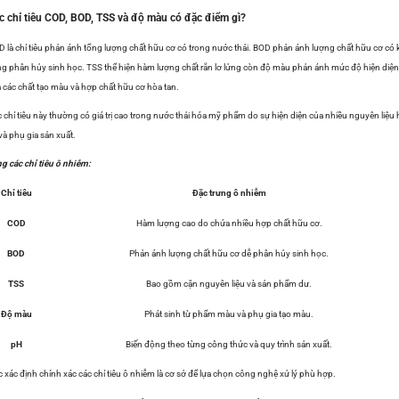
c chỉ tiêu COD, BOD, TSS và độ màu có đặc điểm gì?
 là chỉ tiêu phản ánh tổng lượng chất hữu cơ có trong nước thải. BOD phản ánh lượng chất hữu cơ có 
g phân hủy sinh học. TSS thể hiện hàm lượng chất rắn lơ lửng còn độ màu phản ánh mức độ hiện diện
 các chất tạo màu và hợp chất hữu cơ hòa tan.
 chỉ tiêu này thường có giá trị cao trong nước thải hóa mỹ phẩm do sự hiện diện của nhiều nguyên liệu
và phụ gia sản xuất.
g các chỉ tiêu ô nhiễm:
Chỉ tiêu
Đặc trưng ô nhiễm
COD
Hàm lượng cao do chứa nhiều hợp chất hữu cơ.
BOD
Phản ánh lượng chất hữu cơ dễ phân hủy sinh học.
TSS
Bao gồm cặn nguyên liệu và sản phẩm dư.
Độ màu
Phát sinh từ phẩm màu và phụ gia tạo màu.
pH
Biến động theo từng công thức và quy trình sản xuất.
c xác định chính xác các chỉ tiêu ô nhiễm là cơ sở để lựa chọn công nghệ xử lý phù hợp.