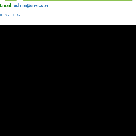
Email:
admin@envico.vn
0909 79 44 45
Liên hệ