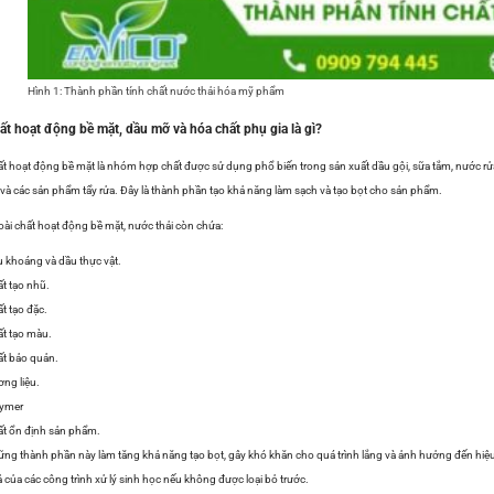
Hình 1: Thành phần tính chất nước thải hóa mỹ phẩm
ất hoạt động bề mặt, dầu mỡ và hóa chất phụ gia là gì?
t hoạt động bề mặt là nhóm hợp chất được sử dụng phổ biến trong sản xuất dầu gội, sữa tắm, nước rử
 và các sản phẩm tẩy rửa. Đây là thành phần tạo khả năng làm sạch và tạo bọt cho sản phẩm.
ài chất hoạt động bề mặt, nước thải còn chứa:
 khoáng và dầu thực vật.
t tạo nhũ.
t tạo đặc.
t tạo màu.
t bảo quản.
ng liệu.
lymer
t ổn định sản phẩm.
ng thành phần này làm tăng khả năng tạo bọt, gây khó khăn cho quá trình lắng và ảnh hưởng đến hiệ
 của các công trình xử lý sinh học nếu không được loại bỏ trước.