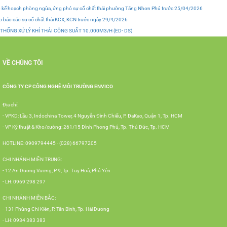
 kế hoạch phòng ngừa, ứng phó sự cố chất thải phường Tăng Nhơn Phú trước 25/04/2026
 báo cáo sự cố chất thải KCX, KCN trước ngày 29/4/2026
 THỐNG XỬ LÝ KHÍ THẢI CÔNG SUẤT 10.000M3/H (ED- DS)
VỀ CHÚNG TÔI
CÔNG TY CP CÔNG NGHỆ MÔI TRƯỜNG ENVICO
Địa chỉ:
- VPKD: Lầu 3, Indochina Tower, 4 Nguyễn Đình Chiểu, P. ĐaKao, Quận 1, Tp. HCM
- VP Kỹ thuật & Kho/xưởng: 261/15 Đình Phong Phú, Tp. Thủ Đức, Tp. HCM
HOTLINE: 0909794445 - (028) 66797205
CHI NHÁNH MIỀN TRUNG:
- 12 An Dương Vương, P 9, Tp. Tuy Hoà, Phú Yên
- LH: 0969 298 297
CHI NHÁNH MIỀN BẮC:
- 131 Phùng Chí Kiên, P. Tân Bình, Tp. Hải Dương
- LH: 0934 383 383