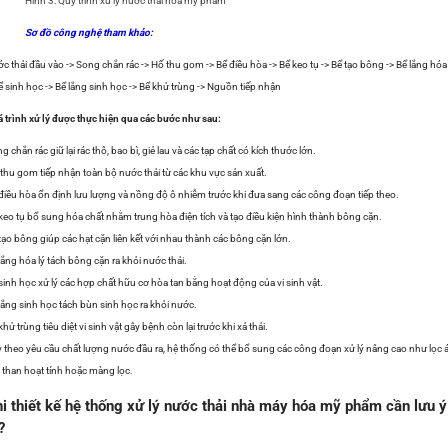
Hình 3: Quy trình xử lý nước thải hoá mỹ phẩm
Sơ đồ công nghệ tham khảo:
c thải đầu vào -> Song chắn rác -> Hố thu gom -> Bể điều hòa -> Bể keo tụ -> Bể tạo bông -> Bể lắng hóa 
ể sinh học -> Bể lắng sinh học -> Bể khử trùng -> Nguồn tiếp nhận
 trình xử lý được thực hiện qua các bước như sau:
g chắn rác giữ lại rác thô, bao bì, giẻ lau và các tạp chất có kích thước lớn.
thu gom tiếp nhận toàn bộ nước thải từ các khu vực sản xuất.
điều hòa ổn định lưu lượng và nồng độ ô nhiễm trước khi đưa sang các công đoạn tiếp theo.
keo tụ bổ sung hóa chất nhằm trung hòa điện tích và tạo điều kiện hình thành bông cặn.
tạo bông giúp các hạt cặn liên kết với nhau thành các bông cặn lớn.
lắng hóa lý tách bông cặn ra khỏi nước thải.
sinh học xử lý các hợp chất hữu cơ hòa tan bằng hoạt động của vi sinh vật.
lắng sinh học tách bùn sinh học ra khỏi nước.
khử trùng tiêu diệt vi sinh vật gây bệnh còn lại trước khi xả thải.
 theo yêu cầu chất lượng nước đầu ra, hệ thống có thể bổ sung các công đoạn xử lý nâng cao như lọc 
, than hoạt tính hoặc màng lọc.
i thiết kế hệ thống xử lý nước thải nhà máy hóa mỹ phẩm cần lưu ý
?