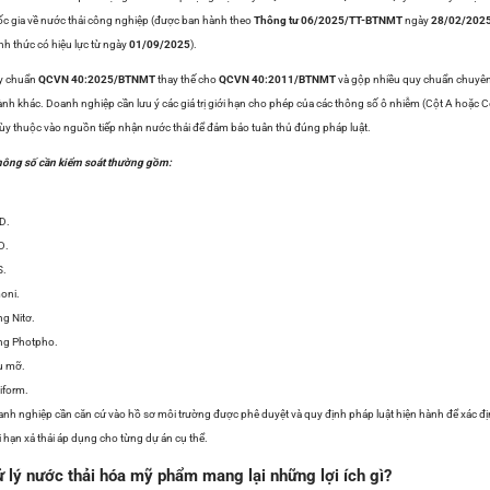
c gia về nước thải công nghiệp (được ban hành theo
Thông tư 06/2025/TT-BTNMT
ngày
28/02/202
nh thức có hiệu lực từ ngày
01/09/2025
).
y chuẩn
QCVN 40:2025/BTNMT
thay thế cho
QCVN 40:2011/BTNMT
và gộp nhiều quy chuẩn chuyê
nh khác. Doanh nghiệp cần lưu ý các giá trị giới hạn cho phép của các thông số ô nhiễm (Cột A hoặc C
tùy thuộc vào nguồn tiếp nhận nước thải để đảm bảo tuân thủ đúng pháp luật.
hông số cần kiểm soát thường gồm:
.
D.
D.
S.
oni.
g Nitơ.
ng Photpho.
u mỡ.
iform.
nh nghiệp cần căn cứ vào hồ sơ môi trường được phê duyệt và quy định pháp luật hiện hành để xác đ
i hạn xả thải áp dụng cho từng dự án cụ thể.
 lý nước thải hóa mỹ phẩm mang lại những lợi ích gì?