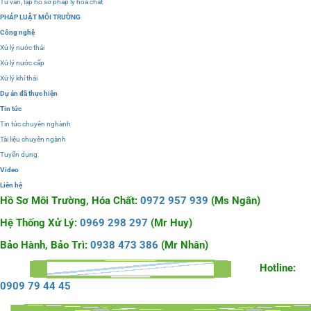
Tư vấn, lập hồ sơ pháp lý hóa chất
PHÁP LUẬT MÔI TRƯỜNG
Công nghệ
Xử lý nước thải
Xử lý nước cấp
Xử lý khí thải
Dự án đã thực hiện
Tin tức
Tin tức chuyên nghành
Tài liệu chuyên ngành
Tuyển dụng
Video
Liên hệ
Hồ Sơ Môi Trường, Hóa Chất:
0972 957 939
(Ms Ngân)
Hệ Thống Xử Lý:
0969 298 297
(Mr Huy)
Bảo Hành, Bảo Trì:
0938 473 386
(Mr Nhân)
Hotline:
0909 79 44 45