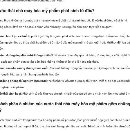
n vệ sinh thiết bị hoặc thay đổi công thức sản xuất.
ớc thải nhà máy hóa mỹ phẩm phát sinh từ đâu?
ng thực tế vận hành, nước thải nhà máy hóa mỹ phẩm phát sinh trực tiếp từ các hoạt động vệ sinh hệ
ng sản xuất và sinh hoạt của nhân viên nhà máy. Các nguồn phát sinh trực tiếp bao gồm:
sinh bồn trộn và thiết bị phối trộn:
Đây là nguồn phát sinh nước thải có nồng độ ô nhiễm cao nhất, ch
ều nguyên liệu dư thừa, chất hoạt động bề mặt và dầu mỡ sau mỗi mẻ sản xuất hoặc khi thay đổi loại s
ẩm.
sinh đường ống dẫn và hệ thống chiết rót:
Nước rửa được đẩy qua hệ thống đường ống và đầu chiết đ
 sạch sản phẩm còn sót lại, đảm bảo không nhiễm chéo cho lô hàng tiếp theo.
sinh sàn nhà xưởng khu vực sản xuất:
Phát sinh từ hoạt động tẩy rửa sàn định kỳ hoặc xử lý các sự cố r
 nguyên liệu, sản phẩm trong quá trình thao tác.
ạt động phòng thí nghiệm (QC/R&D):
Nước thải từ việc rửa dụng cụ thủy tinh, thiết bị đo đạc và các mẫ
 nghiệm sản phẩm.
c thải sinh hoạt:
Phát sinh từ các khu vực vệ sinh, nhà ăn của cán bộ công nhân viên làm việc tại nhà m
ành phần ô nhiễm của nước thải nhà máy hóa mỹ phẩm gồm nhữn
?
nh phần ô nhiễm trong nước thải hóa mỹ phẩm rất phức tạp, bao gồm sự kết hợp giữa các chỉ số hữu 
ng thường và các hợp chất đặc thù phát sinh từ nguyên liệu sản xuất. Để có cái nhìn toàn diện về mức 