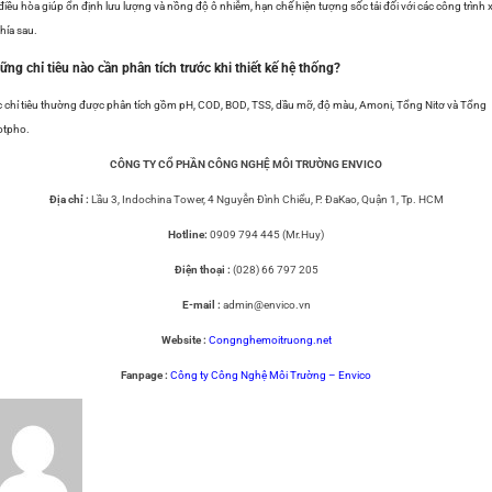
điều hòa giúp ổn định lưu lượng và nồng độ ô nhiễm, hạn chế hiện tượng sốc tải đối với các công trình 
phía sau.
ững chỉ tiêu nào cần phân tích trước khi thiết kế hệ thống?
 chỉ tiêu thường được phân tích gồm pH, COD, BOD, TSS, dầu mỡ, độ màu, Amoni, Tổng Nitơ và Tổng
otpho.
CÔNG TY CỔ PHẦN CÔNG NGHỆ MÔI TRƯỜNG ENVICO
Địa chỉ :
Lầu 3, Indochina Tower, 4 Nguyễn Đình Chiểu, P. ĐaKao, Quận 1, Tp. HCM
Hotline:
0909 794 445 (Mr.Huy)
Điện thoại :
(028) 66 797 205
E-mail :
admin@envico.vn
Website :
Congnghemoitruong.net
Fanpage :
Công ty Công Nghệ Môi Trường – Envico