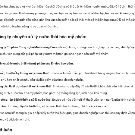
c thải chưa qua xử lý chứa nhiều hóa chất độc hại có thể gây ô nhiễm nguồn nước, đất và hệ sinh thái t
ên. Xử lý nước thải hóa mỹ phẩm giúp ngăn chặn sự lây lan của các chất độc hại, bảo vệ sức khỏe cộng
g, đặc biệt là người dân sống gần khu vực sản xuất hoặc xả thải. Việc xả thải không qua xử lý có thể dẫ
 các khoản phạt nặng từ cơ quan chức năng.
ng ty chuyên xử lý nước thải hóa mỹ phẩm
g ty Cổ phần Công nghệ Môi trường Envico
là một trong những doanh nghiệp uy tín hàng đầu tại Việ
 chuyên cung cấp giải pháp xử lý nước thải trọn gói cho ngành sản xuất mỹ phẩm.
h vụ xử lý nước thải hóa mỹ phẩm của Envico bao gồm:
vấn, thiết kế hệ thống xử lý nước thải:
Envico sẽ tư vấn miễn phí cho khách hàng về giải pháp xử lý nướ
i phù hợp nhất với nhu cầu và đặc điểm của từng doanh nghiệp.
g cấp thiết bị, hóa chất xử lý nước thải:
Envico cung cấp đầy đủ các thiết bị, hóa chất cần thiết cho hệ
ng xử lý nước thải hóa mỹ phẩm, bao gồm: hệ thống lắng, lọc, sinh học, khử trùng,…
 công, lắp đặt hệ thống xử lý nước thải:
Envico sở hữu đội ngũ kỹ thuật viên lành nghề, giàu kinh nghi
 bảo thi công, lắp đặt hệ thống xử lý nước thải nhanh chóng, chính xác và an toàn.
ico cam kết mang lại giải pháp xử lý nước thải hiệu quả, giúp doanh nghiệp tuân thủ các quy định về m
ờng và tiết kiệm chi phí.
t luận