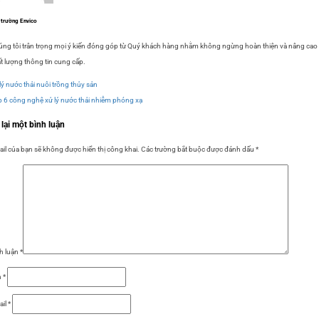
 trường Envico
ng tôi trân trọng mọi ý kiến đóng góp từ Quý khách hàng nhằm không ngừng hoàn thiện và nâng cao
t lượng thông tin cung cấp.
lý nước thải nuôi trồng thủy sản
 6 công nghệ xử lý nước thải nhiễm phóng xạ
 lại một bình luận
il của bạn sẽ không được hiển thị công khai.
Các trường bắt buộc được đánh dấu
*
h luận
*
n
*
ail
*