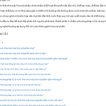
t xem:
39
c thải nhà máy hóa mỹ phẩm chứa nhiều chất hoạt động bề mặt, dầu mỡ, chất tạo màu, chất tạo đặc v
 hợp chất hữu cơ có khả năng gây ô nhiễm môi trường nếu không được xử lý trước khi xả thải. Việc lựa
n công nghệ xử lý phù hợp cần dựa trên đặc tính nước thải, quy mô sản xuất và yêu cầu về chất lượng
c đầu ra. Bài viết dưới đây phân tích nguồn phát sinh, thành phần ô nhiễm, phương pháp xử lý và quy t
g nghệ thường áp dụng đối với nước thải ngành hóa mỹ phẩm.
M TẮT
ước thải nhà máy hóa mỹ phẩm là gì?
ước thải nhà máy hóa mỹ phẩm phát sinh từ đâu?
hành phần ô nhiễm của nước thải nhà máy hóa mỹ phẩm gồm những gì?
Chất hoạt động bề mặt, dầu mỡ và hóa chất phụ gia là gì?
Các chỉ tiêu COD, BOD, TSS và độ màu có đặc điểm gì?
Đặc tính nước thải ảnh hưởng đến quá trình xử lý như thế nào?
hương pháp xử lý nước thải nhà máy hoá mỹ phẩm gồm những gì?
Phương pháp xử lý vật lý hoạt động như thế nào?
Phương pháp xử lý hóa lý và hóa học hoạt động như thế nào?
Phương pháp xử lý sinh học hoạt động như thế nào?
uy trình xử lý nước thải nhà máy hóa mỹ phẩm diễn ra như thế nào?
hi thiết kế hệ thống xử lý nước thải nhà máy hóa mỹ phẩm cần lưu ý gì?