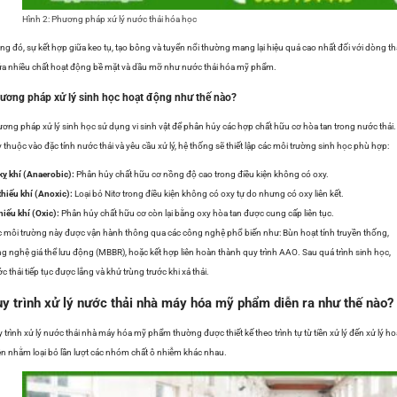
Hình 2: Phương pháp xứ lý nước thải hóa học
ng đó, sự kết hợp giữa keo tụ, tạo bông và tuyển nổi thường mang lại hiệu quả cao nhất đối với dòng th
a nhiều chất hoạt động bề mặt và dầu mỡ như nước thải hóa mỹ phẩm.
ương pháp xử lý sinh học hoạt động như thế nào?
ơng pháp xử lý sinh học sử dụng vi sinh vật để phân hủy các hợp chất hữu cơ hòa tan trong nước thải.
 thuộc vào đặc tính nước thải và yêu cầu xử lý, hệ thống sẽ thiết lập các môi trường sinh học phù hợp:
kỵ khí (Anaerobic):
Phân hủy chất hữu cơ nồng độ cao trong điều kiện không có oxy.
thiếu khí (Anoxic):
Loại bỏ Nitơ trong điều kiện không có oxy tự do nhưng có oxy liên kết.
hiếu khí (Oxic):
Phân hủy chất hữu cơ còn lại bằng oxy hòa tan được cung cấp liên tục.
 môi trường này được vận hành thông qua các công nghệ phổ biến như: Bùn hoạt tính truyền thống,
g nghệ giá thể lưu động (MBBR), hoặc kết hợp liên hoàn thành quy trình AAO. Sau quá trình sinh học,
c thải tiếp tục được lắng và khử trùng trước khi xả thải.
y trình xử lý nước thải nhà máy hóa mỹ phẩm diễn ra như thế nào?
 trình xử lý nước thải nhà máy hóa mỹ phẩm thường được thiết kế theo trình tự từ tiền xử lý đến xử lý h
ện nhằm loại bỏ lần lượt các nhóm chất ô nhiễm khác nhau.