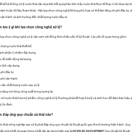
ết kế hệ thống xử lý nước thải cần dựa trên kết quả phân tích mẫu nước thải thực tế thay vì chỉ dựa vào k
iệm hoặc dữ liệu tham khảo. Việc lựa chọn công nghệ không phù hợp có thể làm tăng chi phí đầu tư, c
 vận hành và ảnh hưởng đến chất lượng nước đầu ra.
n lưu ý gì khi lựa chọn công nghệ xử lý?
 lựa chọn công nghệ xử lý cần xem xét đồng thời nhiều yếu tố kỹ thuật. Các yếu tố quan trọng gồm:
 lượng nước thải thiết kế.
nh phần ô nhiễm đặc trưng.
 độ biến động tải lượng.
n tích xây dựng.
 phí đầu tư.
 phí vận hành.
 cầu chất lượng nước sau xử lý.
 năng mở rộng công suất trong tương lai.
 với nước thải hóa mỹ phẩm, công nghệ xử lý thường phải kết hợp hóa lý và sinh học để đảm bảo hiệu 
lý ổn định.
n đáp ứng quy chuẩn xả thải nào?
c thải công nghiệp sau xử lý phải đáp ứng quy chuẩn kỹ thuật quốc gia về môi trường hiện hành. Quy
ẩn mới nhất và quan trọng nhất cần áp dụng hiện nay là
QCVN 40:2025/BTNMT
Quy chuẩn kỹ thuật