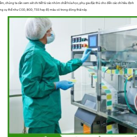
ễm, chúng ta cần xem xét chi tiết từ các nhóm chất hóa học, phụ gia đặc thù cho đến các chỉ tiêu định
ng cụ thể như COD, BOD, TSS hay độ màu có trong dòng thải này.