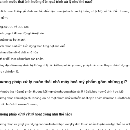
c tính nước thải ảnh hưởng đến quá trình xử lý như thế nào?
 tính nước thải quyết định trực tiếp đến hiệu quả vận hành của hệ thống xử lý. Một số đặc điểm thường
p gồm:
ng độ COD và BOD cao.
 lượng chất hoạt động bề mặt lớn.
 năng tạo bọt mạnh.
nh phần ô nhiễm biến động theo từng đợt sản xuất.
chứa dầu mỡ và chất nhũ hóa.
thay đổi theo công thức sản phẩm.
ng đặc điểm này khiến hệ thống xử lý cần kết hợp nhiều phương pháp khác nhau thay vì chỉ sử dụng 
g nghệ đơn lẻ.
ương pháp xử lý nước thải nhà máy hoá mỹ phẩm gồm những gì?
lý nước thải hóa mỹ phẩm thường kết hợp các phương pháp vật lý, hóa lý, hóa học và sinh học. Mỗi
ơng pháp đảm nhận chức năng loại bỏ một nhóm chất ô nhiễm nhất định nhằm đảm bảo nước thải đ
 cầu trước khi xả ra môi trường.
ương pháp xử lý vật lý hoạt động như thế nào?
ơng pháp xử lý vật lý sử dụng các quá trình cơ học và vật lý đơn thuần nhằm loại bỏ các tạp chất có kíc