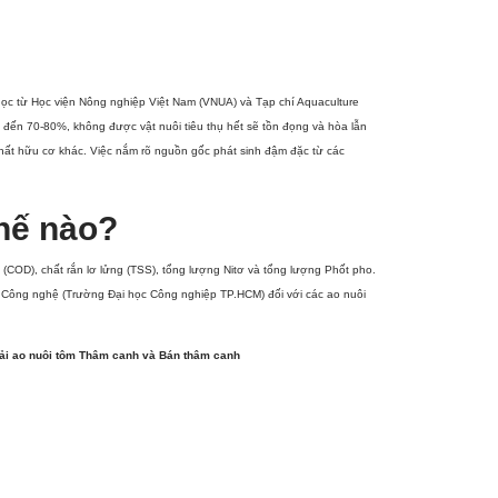
a học từ Học viện Nông nghiệp Việt Nam (VNUA) và Tạp chí Aquaculture
 đến 70-80%, không được vật nuôi tiêu thụ hết sẽ tồn đọng và hòa lẫn
chất hữu cơ khác. Việc nắm rõ nguồn gốc phát sinh đậm đặc từ các
thế nào?
(COD), chất rắn lơ lửng (TSS), tổng lượng Nitơ và tổng lượng Phốt pho.
à Công nghệ (Trường Đại học Công nghiệp TP.HCM) đối với các ao nuôi
ải ao nuôi tôm Thâm canh và Bán thâm canh