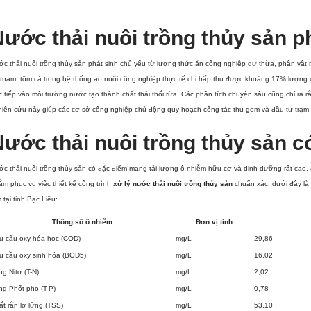
ước thải nuôi trồng thủy sản p
c thải nuôi trồng thủy sản phát sinh chủ yếu từ lượng thức ăn công nghiệp dư thừa, phân vật n
tnam, tôm cá trong hệ thống ao nuôi công nghiệp thực tế chỉ hấp thụ được khoảng 17% lượng c
c tiếp vào môi trường nước tạo thành chất thải thối rữa. Các phân tích chuyên sâu cũng chỉ r
hiên cứu này giúp các cơ sở công nghiệp chủ động quy hoạch công tác thu gom và đầu tư trạm
ước thải nuôi trồng thủy sản 
c thải nuôi trồng thủy sản có đặc điểm mang tải lượng ô nhiễm hữu cơ và dinh dưỡng rất cao, 
m phục vụ việc thiết kế công trình
xử lý nước thải nuôi trồng thủy sản
chuẩn xác, dưới đây là
 tại tỉnh Bạc Liêu:
Thông số ô nhiễm
Đơn vị tính
u cầu oxy hóa học (COD)
mg/L
29,86
u cầu oxy sinh hóa (BOD5)
mg/L
16,02
g Nitơ (T-N)
mg/L
2,02
ng Phốt pho (T-P)
mg/L
0,78
ất rắn lơ lửng (TSS)
mg/L
53,10