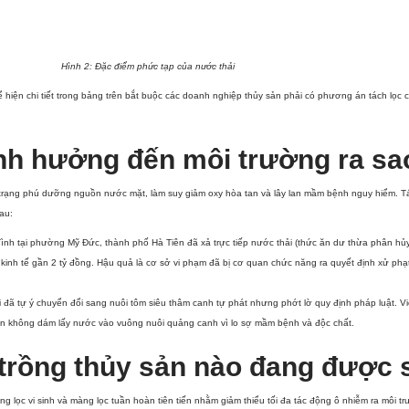
Hình 2: Đặc điểm phức tạp của nước thải
hiện chi tiết trong bảng trên bắt buộc các doanh nghiệp thủy sản phải có phương án tách lọ
ảnh hưởng đến môi trường ra sa
nh trạng phú dưỡng nguồn nước mặt, làm suy giảm oxy hòa tan và lây lan mầm bệnh nguy hiểm. T
au:
 tại phường Mỹ Đức, thành phố Hà Tiên đã xả trực tiếp nước thải (thức ăn dư thừa phân hủy, t
i kinh tế gần 2 tỷ đồng. Hậu quả là cơ sở vi phạm đã bị cơ quan chức năng ra quyết định xử ph
đã tự ý chuyển đổi sang nuôi tôm siêu thâm canh tự phát nhưng phớt lờ quy định pháp luật. Vi
dân không dám lấy nước vào vuông nuôi quảng canh vì lo sợ mầm bệnh và độc chất.
 trồng thủy sản nào đang được 
lọc vi sinh và màng lọc tuần hoàn tiên tiến nhằm giảm thiểu tối đa tác động ô nhiễm ra môi t