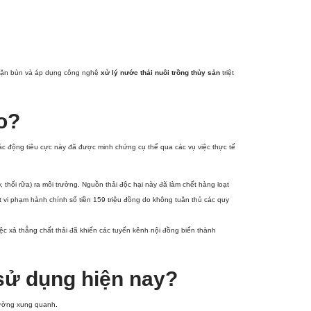
c cặn bùn và áp dụng công nghệ
xử lý nước thải nuôi trồng thủy sản
triệt
o?
ác động tiêu cực này đã được minh chứng cụ thể qua các vụ việc thực tế
hối rữa) ra môi trường. Nguồn thải độc hại này đã làm chết hàng loạt
ạt vi phạm hành chính số tiền 159 triệu đồng do không tuân thủ các quy
ệc xả thẳng chất thải đã khiến các tuyến kênh nội đồng biến thành
sử dụng hiện nay?
rường xung quanh.