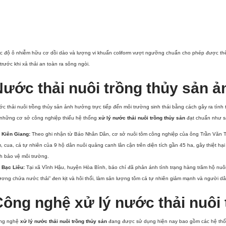
 độ ô nhiễm hữu cơ dồi dào và lượng vi khuẩn coliform vượt ngưỡng chuẩn cho phép được thể 
trước khi xả thải an toàn ra sông ngòi.
Nước thải nuôi trồng thủy sản 
c thải nuôi trồng thủy sản ảnh hưởng trực tiếp đến môi trường sinh thái bằng cách gây ra tì
 những cơ sở công nghiệp thiếu hệ thống
xử lý nước thải nuôi trồng thủy sản
đạt chuẩn như s
 Kiên Giang:
Theo ghi nhận từ Báo Nhân Dân, cơ sở nuôi tôm công nghiệp của ông Trần Văn Tình
, cua, cá tự nhiên của 9 hộ dân nuôi quảng canh lân cận trên diện tích gần 45 ha, gây thiệt hạ
h bảo vệ môi trường.
 Bạc Liêu:
Tại xã Vĩnh Hậu, huyện Hòa Bình, báo chí đã phản ánh tình trạng hàng trăm hộ nuôi 
ơng chứa nước thải” đen kịt và hôi thối, làm sản lượng tôm cá tự nhiên giảm mạnh và người 
Công nghệ xử lý nước thải nuôi
ng nghệ
xử lý nước thải nuôi trồng thủy sản
đang được sử dụng hiện nay bao gồm các hệ thống 