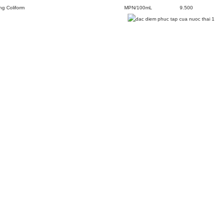
ng Coliform
MPN/100mL
9.500