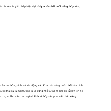
ẽ chia sẻ các giải pháp hiện đại
xử lý nước thải nuôi trồng thủy sản
,
ức ăn dư thừa, phân và xác động vật. Khác với dòng nước thải hóa chất
ước thải xả ra môi trường là vô cùng nhiều, tạo ra sức ép rất lớn lên hệ
ạch tự nhiên, đảm bảo ngành kinh tế thủy sản phát triển bền vững.