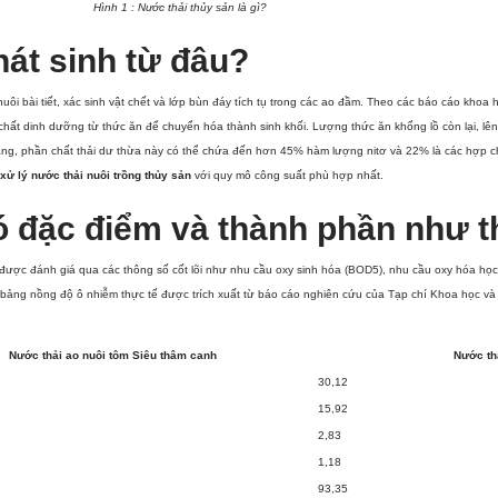
Hình 1 : Nước thải thủy sản là gì?
hát sinh từ đâu?
uôi bài tiết, xác sinh vật chết và lớp bùn đáy tích tụ trong các ao đầm. Theo các báo cáo kho
hất dinh dưỡng từ thức ăn để chuyển hóa thành sinh khối. Lượng thức ăn khổng lồ còn lại, lên
a rằng, phần chất thải dư thừa này có thể chứa đến hơn 45% hàm lượng nitơ và 22% là các hợp 
xử lý nước thải nuôi trồng thủy sản
với quy mô công suất phù hợp nhất.
có đặc điểm và thành phần như 
được đánh giá qua các thông số cốt lõi như nhu cầu oxy sinh hóa (BOD5), nhu cầu oxy hóa học 
 bảng nồng độ ô nhiễm thực tế được trích xuất từ báo cáo nghiên cứu của Tạp chí Khoa học v
Nước thải ao nuôi tôm Siêu thâm canh
Nước th
30,12
15,92
2,83
1,18
93,35