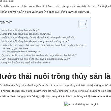
ợt xem:
141
c thải chưa qua xử lý chứa nhiều chất hữu cơ, nitơ, photpho và hóa chất độc hại, có thể gây
 phần bảo vệ nguồn nước và phát triển ngành nuôi trồng thủy sản bền vững.
TÓM TẮT
Nước thải nuôi trồng thủy sản là gì?
Nước thải nuôi trồng thủy sản phát sinh từ đâu?
Nước thải nuôi trồng thủy sản có đặc điểm và thành phần như thế nào?
Nước thải nuôi trồng thủy sản ảnh hưởng đến môi trường ra sao?
Công nghệ xử lý nước thải nuôi trồng thủy sản nào đang được sử dụng hiện nay?
Công nghệ sinh học Biofloc
Công nghệ nuôi tuần hoàn khép kín (RAS)
Quy trình xử lý nước thải nuôi trồng thuỷ sản được diễn ra như thế nào?
Quy chuẩn nước thải nuôi trồng thủy sản mới nhất hiện nay là gì?
Công ty cổ phần công nghệ môi trường Envico
ước thải nuôi trồng thủy sản là
c thải nuôi trồng thủy sản là nguồn nước xả ra từ các hoạt động chế biến và hệ thống ao hồ c
g nghiệp độc hại, loại nước xả này chứa rất nhiều sinh khối tích tụ trong suốt quá trình sinh tr
h thái tự nhiên xung quanh. Vì vậy, việc xây dựng và vận hành hệ thống
xử lý nước thải nuôi t