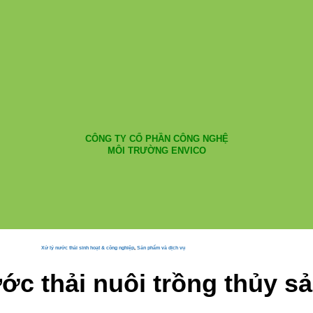
CÔNG TY CỔ PHẦN CÔNG NGHỆ
MÔI TRƯỜNG ENVICO
Xử lý nước thải sinh hoạt & công nghiệp
,
Sản phẩm và dịch vụ
ớc thải nuôi trồng thủy s