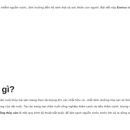
 ô nhiễm nguồn nước, ảnh hưởng đến hệ sinh thái và sức khỏe con người. Bài viết này
Envico
s
 gì?
hăn nuôi thủy hải sản mang theo tải lượng lớn các chất hữu cơ, chất dinh dưỡng hòa tan từ th
ưởng của vật nuôi. Tại các trang trại chăn nuôi công nghiệp thâm canh và siêu thâm canh, lượng n
rồng thủy sản
là một quy trình kỹ thuật bắt buộc để làm sạch nguồn nước trước khi xả ra sông r