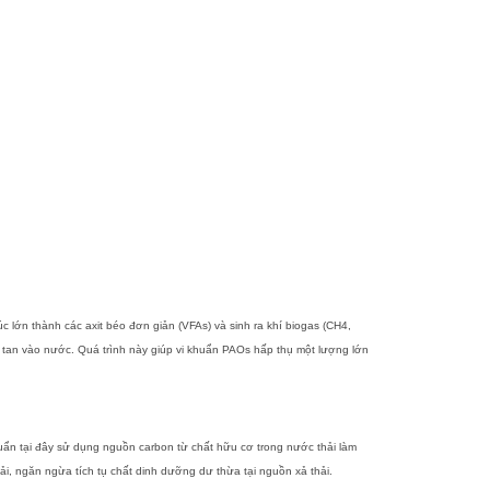
úc lớn thành các axit béo đơn giản (VFAs) và sinh ra khí biogas (CH4,
òa tan vào nước. Quá trình này giúp vi khuẩn PAOs hấp thụ một lượng lớn
khuẩn tại đây sử dụng nguồn carbon từ chất hữu cơ trong nước thải làm
hải, ngăn ngừa tích tụ chất dinh dưỡng dư thừa tại nguồn xả thải.