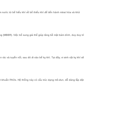
nước từ bể hiếu khí về bể thiếu khí để tiến hành nitrat hóa và khử
g (MBBR). Việc bổ sung giá thể giúp tăng bề mặt bám dính, duy duy trì
 và tuyển nổi, sau đó đi vào bể kỵ khí. Tại đây, vi sinh vật kỵ khí sẽ
vi khuẩn PAOs. Hệ thống này có cấu trúc dạng mô-đun, dễ dàng lắp đặt