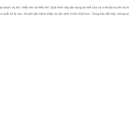
i đoạn: kỵ khí, thiếu khí và hiếu khí. Quá trình này tận dụng lợi thế của cả vi khuẩn kỵ khí và 
 suất xử lý cao, chi phí vận hành thấp và sản sinh ít bùn thải hơn.
Trong bài viết này, chúng t