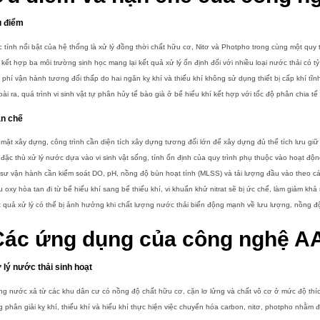
 điểm
 tính nổi bật của hệ thống là xử lý đồng thời chất hữu cơ, Nitơ và Photpho trong cùng một quy t
kết hợp ba môi trường sinh học mang lại kết quả xử lý ổn định đối với nhiều loại nước thải có t
 phí vận hành tương đối thấp do hai ngăn kỵ khí và thiếu khí không sử dụng thiết bị cấp khí tĩn
ài ra, quá trình vi sinh vật tự phân hủy tế bào già ở bể hiếu khí kết hợp với tốc độ phân chia t
n chế
mặt xây dựng, công trình cần diện tích xây dựng tương đối lớn để xây dựng đủ thể tích lưu g
đặc thù xử lý nước dựa vào vi sinh vật sống, tính ổn định của quy trình phụ thuộc vào hoạt độn
sư vận hành cần kiểm soát DO, pH, nồng độ bùn hoạt tính (MLSS) và tải lượng đầu vào theo cá
 oxy hòa tan đi từ bể hiếu khí sang bể thiếu khí, vi khuẩn khử nitrat sẽ bị ức chế, làm giảm khả
 quả xử lý có thể bị ảnh hưởng khi chất lượng nước thải biến động mạnh về lưu lượng, nồng đ
Các ứng dụng của công nghệ AA
 lý nước thải sinh hoạt
g nước xả từ các khu dân cư có nồng độ chất hữu cơ, cặn lơ lửng và chất vô cơ ở mức độ thích
 phân giải kỵ khí, thiếu khí và hiếu khí thực hiện việc chuyển hóa carbon, nitơ, photpho nhằm 