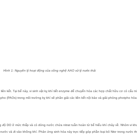
Hình 1: Nguyên lý hoạt động của công nghệ AAO xử lý nước thải
iên kết. Tại bể này, vi sinh vật kỵ khí tiết enzyme để chuyển hóa các hợp chất hữu cơ có cấu tr
t pho (PAOs) trong môi trường kỵ khí sẽ phân giải các liên kết nội bào và giải phóng photpho h
 nồng độ DO ở mức thấp và có dòng nước chứa nitrat tuần hoàn từ bể hiếu khí chảy về. Nhóm vi 
ặt nước và đi vào không khí. Phản ứng sinh hóa này trực tiếp góp phần loại bỏ Nitơ trong nước t