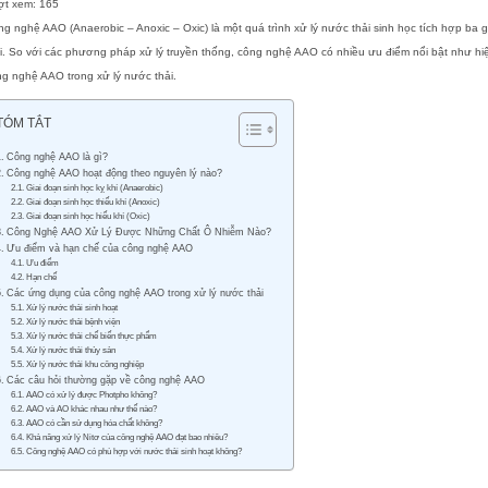
ợt xem:
165
g nghệ AAO (Anaerobic – Anoxic – Oxic) là một quá trình xử lý nước thải sinh học tích hợp ba gia
i. So với các phương pháp xử lý truyền thống, công nghệ AAO có nhiều ưu điểm nổi bật như hiệu
g nghệ AAO trong xử lý nước thải.
TÓM TẮT
Công nghệ AAO là gì?
Công nghệ AAO hoạt động theo nguyên lý nào?
Giai đoạn sinh học kỵ khí (Anaerobic)
Giai đoạn sinh học thiếu khí (Anoxic)
Giai đoạn sinh học hiếu khí (Oxic)
Công Nghệ AAO Xử Lý Được Những Chất Ô Nhiễm Nào?
Ưu điểm và hạn chế của công nghệ AAO
Ưu điểm
Hạn chế
Các ứng dụng của công nghệ AAO trong xử lý nước thải
Xử lý nước thải sinh hoạt
Xử lý nước thải bệnh viện
Xử lý nước thải chế biến thực phẩm
Xử lý nước thải thủy sản
Xử lý nước thải khu công nghiệp
Các câu hỏi thường gặp về công nghệ AAO
AAO có xử lý được Photpho không?
AAO và AO khác nhau như thế nào?
AAO có cần sử dụng hóa chất không?
Khả năng xử lý Nitơ của công nghệ AAO đạt bao nhiêu?
Công nghệ AAO có phù hợp với nước thải sinh hoạt không?