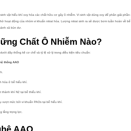
 sinh vật hiếu khí oxy hóa các chất hữu cơ gây ô nhiễm. Vi sinh vật dùng oxy để phân giải phầ
nhờ hoạt động của nhóm vi khuẩn nitrat hóa. Lượng nitrat sinh ra sẽ được bơm tuần hoàn về bể A
 hành xả bùn dư.
ững Chất Ô Nhiễm Nào?
ới đây thống kê cơ chế và tỷ lệ xử lý trong điều kiện tiêu chuẩn:
 hệ thống AAO
nh.
h hóa ở bể hiếu khí.
at thành khí N2 tại bể thiếu khí.
ụ vượt mức bởi vi khuẩn PAOs tại bể hiếu khí.
g lắng trọng lực.
nghệ AAO