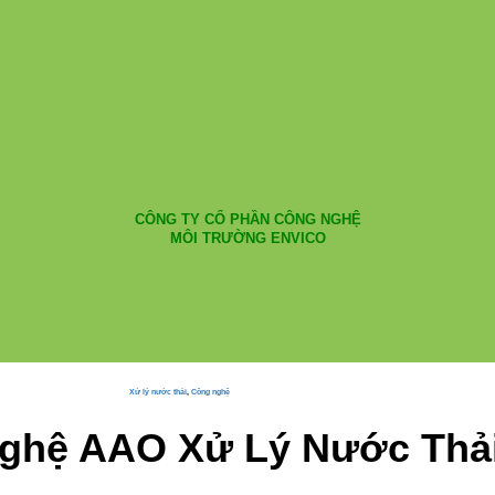
CÔNG TY CỔ PHẦN CÔNG NGHỆ
MÔI TRƯỜNG ENVICO
Xử lý nước thải
,
Công nghệ
ghệ AAO Xử Lý Nước Thả