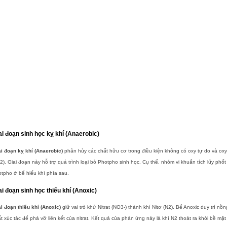
ai đoạn sinh học kỵ khí (Anaerobic)
i đoạn kỵ khí (Anaerobic)
phân hủy các chất hữu cơ trong điều kiện không có oxy tự do và oxy l
). Giai đoạn này hỗ trợ quá trình loại bỏ Photpho sinh học. Cụ thể, nhóm vi khuẩn tích lũy phố
tpho ở bể hiếu khí phía sau.
ai đoạn sinh học thiếu khí (Anoxic)
i đoạn thiếu khí (Anoxic)
giữ vai trò khử Nitrat (NO3-) thành khí Nitơ (N2). Bể Anoxic duy trì
t xúc tác để phá vỡ liên kết của nitrat. Kết quả của phản ứng này là khí N2 thoát ra khỏi bề m