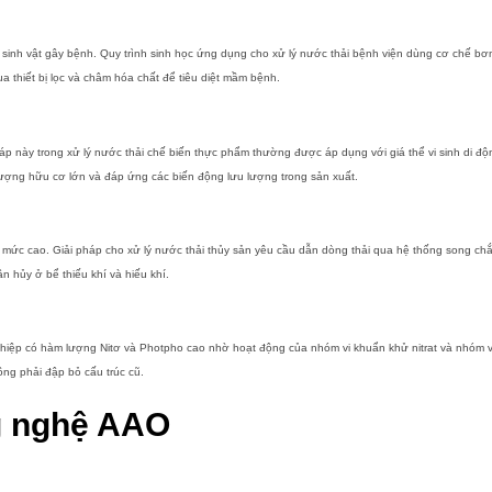
sinh vật gây bệnh. Quy trình sinh học ứng dụng cho xử lý nước thải bệnh viện dùng cơ chế bơm 
 thiết bị lọc và châm hóa chất để tiêu diệt mầm bệnh.
 này trong xử lý nước thải chế biến thực phẩm thường được áp dụng với giá thể vi sinh di độn
lượng hữu cơ lớn và đáp ứng các biến động lưu lượng trong sản xuất.
c cao. Giải pháp cho xử lý nước thải thủy sản yêu cầu dẫn dòng thải qua hệ thống song chắn rác
n hủy ở bể thiếu khí và hiếu khí.
nghiệp có hàm lượng Nitơ và Photpho cao nhờ hoạt động của nhóm vi khuẩn khử nitrat và nhóm 
ng phải đập bỏ cấu trúc cũ.
g nghệ AAO