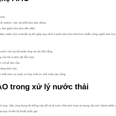
rình.
ỷ lệ carbon, nitơ và phốt pho dao động.
h, làm giảm hóa đơn tiền điện.
ế bào chậm của vi khuẩn kỵ khí giúp quy trình ít phát sinh bùn thải hơn nhiều công nghệ sinh học 
iữ nước cho ba bể phản ứng và các bồn lắng.
g của hệ vi sinh vật hỗn hợp.
c chỉ số yêu cầu.
 năng khử nitơ.
ộ chất hữu cơ hoặc có hóa chất ức chế chảy vào cống.
O trong xử lý nước thải
 hợp. Việc ứng dụng hệ thống này để xử lý nước thải sinh hoạt sử dụng cấu trúc thành phần vô
đạt quy chuẩn kỹ thuật quốc gia.