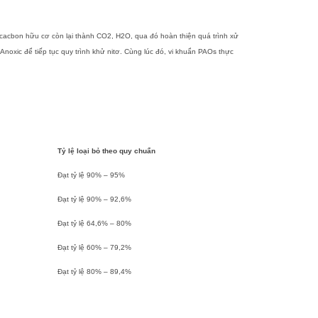
n cacbon hữu cơ còn lại thành CO2, H2O, qua đó hoàn thiện quá trình xử
noxic để tiếp tục quy trình khử nitơ. Cùng lúc đó, vi khuẩn PAOs thực
Tỷ lệ loại bỏ theo quy chuẩn
Đạt tỷ lệ 90% – 95%
Đạt tỷ lệ 90% – 92,6%
Đạt tỷ lệ 64,6% – 80%
Đạt tỷ lệ 60% – 79,2%
Đạt tỷ lệ 80% – 89,4%