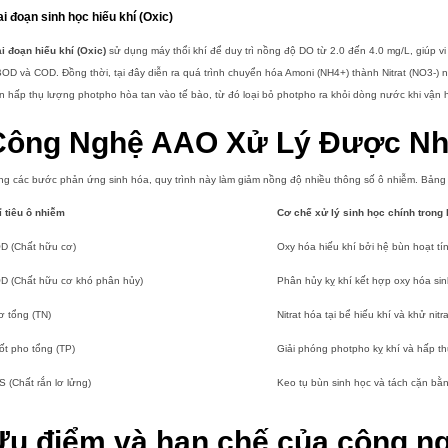
ai đoạn sinh học hiếu khí (Oxic)
i đoạn hiếu khí (Oxic)
sử dụng máy thổi khí để duy trì nồng độ DO từ 2.0 đến 4.0 mg/L, giúp vi
BOD và COD. Đồng thời, tại đây diễn ra quá trình chuyển hóa Amoni (NH4+) thành Nitrat (NO3-) 
n hấp thụ lượng photpho hòa tan vào tế bào, từ đó loại bỏ photpho ra khỏi dòng nước khi vận
Công Nghệ AAO Xử Lý Được Nh
g các bước phản ứng sinh hóa, quy trình này làm giảm nồng độ nhiều thông số ô nhiễm. Bảng dư
ỉ tiêu ô nhiễm
Cơ chế xử lý sinh học chính trong
D (Chất hữu cơ)
Oxy hóa hiếu khí bởi hệ bùn hoạt tí
D (Chất hữu cơ khó phân hủy)
Phân hủy kỵ khí kết hợp oxy hóa sin
ơ tổng (TN)
Nitrat hóa tại bể hiếu khí và khử nitr
ốt pho tổng (TP)
Giải phóng photpho kỵ khí và hấp th
S (Chất rắn lơ lửng)
Keo tụ bùn sinh học và tách cặn bằn
Ưu điểm và hạn chế của công 