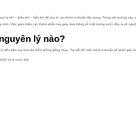
hợp kỵ khí – thiếu khí – hiếu khí để duy trì các nhóm vi khuẩn đặc trưng. Trong môi trường này,
trình. Việc giảm thiểu các thành phần này giúp đưa thông số chất lượng nước đầu ra về ngưỡ
nguyên lý nào?
 điều kiện oxy hòa tan (DO) không giống nhau. Tại mỗi bể, một nhóm vi khuẩn sẽ phân giải c