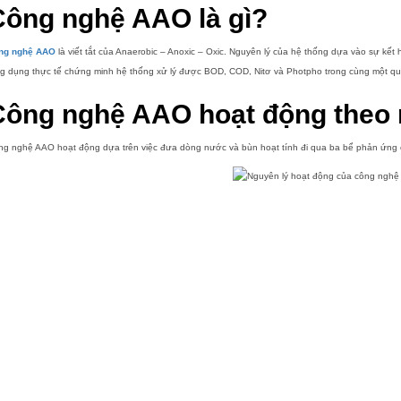
Công nghệ AAO là gì?
ng nghệ AAO
là viết tắt của Anaerobic – Anoxic – Oxic. Nguyên lý của hệ thống dựa vào sự kết 
 dụng thực tế chứng minh hệ thống xử lý được BOD, COD, Nitơ và Photpho trong cùng một quy 
Công nghệ AAO hoạt động theo 
g nghệ AAO hoạt động dựa trên việc đưa dòng nước và bùn hoạt tính đi qua ba bể phản ứng có