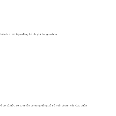
hiếu khí, tiết kiệm đáng kể chi phí thu gom bùn.
 cơ và hữu cơ tự nhiên có trong dòng xả để nuôi vi sinh vật. Các phản