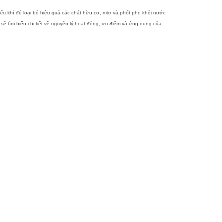
hiếu khí để loại bỏ hiệu quả các chất hữu cơ, nitơ và phốt pho khỏi nước
a sẽ tìm hiểu chi tiết về nguyên lý hoạt động, ưu điểm và ứng dụng của