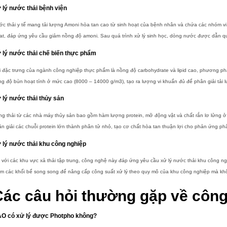
 lý nước thải bệnh viện
c thải y tế mang tải lượng Amoni hòa tan cao từ sinh hoạt của bệnh nhân và chứa các nhóm vi 
rat, đáp ứng yêu cầu giảm nồng độ amoni. Sau quá trình xử lý sinh học, dòng nước được dẫn qua
 lý nước thải chế biến thực phẩm
 đặc trưng của ngành công nghiệp thực phẩm là nồng độ carbohydrate và lipid cao, phương pháp
g độ bùn hoạt tính ở mức cao (8000 – 14000 g/m3), tạo ra lượng vi khuẩn đủ để phân giải tải 
 lý nước thải thủy sản
g thải từ các nhà máy thủy sản bao gồm hàm lượng protein, mỡ động vật và chất rắn lơ lửng ở mứ
n giải các chuỗi protein lớn thành phân tử nhỏ, tạo cơ chất hòa tan thuận lợi cho phản ứng phâ
 lý nước thải khu công nghiệp
 với các khu vực xả thải tập trung, công nghệ này đáp ứng yêu cầu xử lý nước thải khu công 
m các khối bể song song để nâng cấp công suất xử lý theo quy mô của khu công nghiệp mà khô
Các câu hỏi thường gặp về côn
O có xử lý được Photpho không?