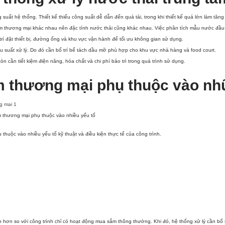
suất hệ thống. Thiết kế thiếu công suất dễ dẫn đến quá tải, trong khi thiết kế quá lớn làm tăng 
tâm thương mại khác nhau nên đặc tính nước thải cũng khác nhau. Việc phân tích mẫu nước đầu
 trí đặt thiết bị, đường ống và khu vực vận hành để tối ưu không gian sử dụng.
 suất xử lý. Do đó cần bố trí bể tách dầu mỡ phù hợp cho khu vực nhà hàng và food court.
 cần tiết kiệm điện năng, hóa chất và chi phí bảo trì trong quá trình sử dụng.
tâm thương mại phụ thuộc vào n
âm thương mại phụ thuộc vào nhiều yếu tố
thuộc vào nhiều yếu tố kỹ thuật và điều kiện thực tế của công trình.
hơn so với công trình chỉ có hoạt động mua sắm thông thường. Khi đó, hệ thống xử lý cần bổ s