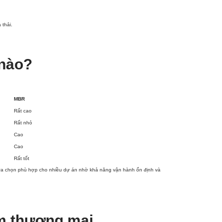
 thải.
 nào?
MBR
Rất cao
Rất nhỏ
Cao
Cao
Rất tốt
 lựa chọn phù hợp cho nhiều dự án nhờ khả năng vận hành ổn định và
tâm thương mại