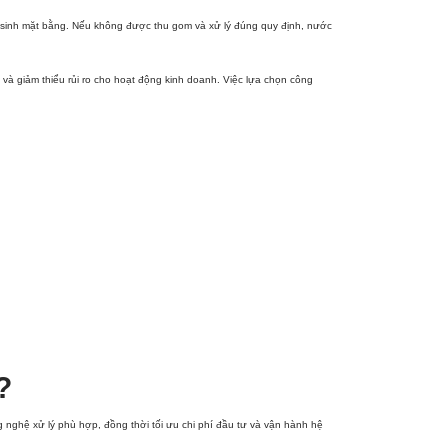
vệ sinh mặt bằng. Nếu không được thu gom và xử lý đúng quy định, nước
à giảm thiểu rủi ro cho hoạt động kinh doanh. Việc lựa chọn công
?
 nghệ xử lý phù hợp, đồng thời tối ưu chi phí đầu tư và vận hành hệ