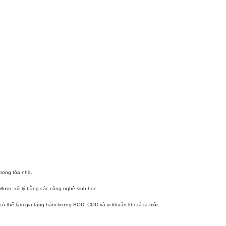
trong tòa nhà.
 được xử lý bằng các công nghệ sinh học.
 có thể làm gia tăng hàm lượng BOD, COD và vi khuẩn khi xả ra môi