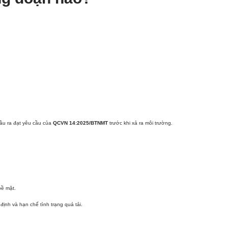
đầu ra đạt yêu cầu của
QCVN 14:2025/BTNMT
trước khi xả ra môi trường.
bề mặt.
ịnh và hạn chế tình trạng quá tải.