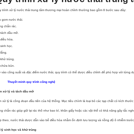
 trình xử lý nước thải trung tâm thương mại hoàn chỉnh thường bao gồm 8 bước sau đây:
u gom nước thải.
ng chắn rác.
 tách dầu mỡ.
điều hòa.
sinh học.
lắng.
khử trùng.
 chứa bùn.
 vào công suất và đặc điểm nước thải, quy trình có thể được điều chỉnh để phù hợp với từng d
Thuyết minh quy trình công nghệ
ền xử lý và tách dầu mỡ
n xử lý là công đoạn đầu tiên của hệ thống. Mục tiêu chính là loại bỏ các tạp chất có kích thướ
g chắn rác giúp giữ lại rác thô như bao bì, khăn giấy hoặc các vật thể có khả năng gây tắc 
p theo, nước thải được dẫn vào bể điều hòa nhằm ổn định lưu lượng và nồng độ ô nhiễm trước 
 lý sinh học và khử trùng