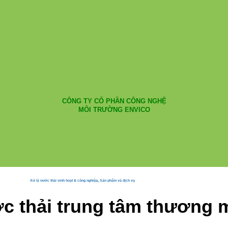
CÔNG TY CỔ PHẦN CÔNG NGHỆ
MÔI TRƯỜNG ENVICO
Xử lý nước thải sinh hoạt & công nghiệp
,
Sản phẩm và dịch vụ
c thải trung tâm thương 