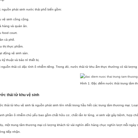
 nguồn phát sinh nước thải phổ biến gồm:
 vệ sinh công cộng.
à hàng và quán ăn.
 food court.
án cà phê.
u thị thực phẩm.
t động vệ sinh sàn.
 kỹ thuật và bảo trì thiết bị.
 nguồn thải có đặc tính ô nhiễm riêng. Trong đó, nước thải từ khu ẩm thực thường có tải lượ
Hình 1: Đặc điểm nước thải trung tâm t
ớc thải từ khu vệ sinh
c thải từ khu vệ sinh là nguồn phát sinh lớn nhất trong hầu hết các trung tâm thương mại. Loạ
nh phần ô nhiễm chủ yếu bao gồm chất hữu cơ, chất rắn lơ lửng, vi sinh vật gây bệnh, hợp ch
dụ, một trung tâm thương mại có lượng khách từ vài nghìn đến hàng chục nghìn lượt mỗi ngày s
ờng tiếp nhận.