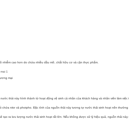
ng ô nhiễm cao hơn do chứa nhiều dầu mỡ, chất hữu cơ và cặn thực phẩm.
hương mại
i nước thải này hình thành từ hoạt động vệ sinh cá nhân của khách hàng và nhân viên làm việc 
ất chứa nitơ và photpho. Đặc tính của nguồn thải này tương tự nước thải sinh hoạt nên thường
ẽ tạo ra lưu lượng nước thải sinh hoạt rất lớn. Nếu không được xử lý hiệu quả, nguồn thải này