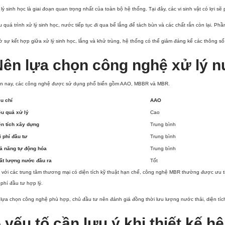
lý sinh học là giai đoạn quan trọng nhất của toàn bộ hệ thống. Tại đây, các vi sinh vật có lợi s
 quá trình xử lý sinh học, nước tiếp tục đi qua bể lắng để tách bùn và các chất rắn còn lại. P
 sự kết hợp giữa xử lý sinh học, lắng và khử trùng, hệ thống có thể giảm đáng kể các thông
Nên lựa chọn công nghệ xử lý n
ện nay, các công nghệ được sử dụng phổ biến gồm AAO, MBBR và MBR.
êu chí
AAO
ệu quả xử lý
Cao
ện tích xây dựng
Trung bình
i phí đầu tư
Trung bình
ả năng tự động hóa
Trung bình
ất lượng nước đầu ra
Tốt
 với các trung tâm thương mại có diện tích kỹ thuật hạn chế, công nghệ MBR thường được ưu 
 phí đầu tư hợp lý.
lựa chọn công nghệ phù hợp, chủ đầu tư nên đánh giá đồng thời lưu lượng nước thải, diện tích 
 yếu tố cần lưu ý khi thiết kế 