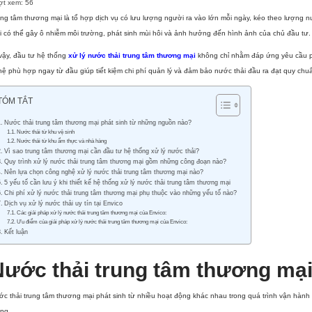
ợt xem:
56
ng tâm thương mại là tổ hợp dịch vụ có lưu lượng người ra vào lớn mỗi ngày, kéo theo lượng n
i có thể gây ô nhiễm môi trường, phát sinh mùi hôi và ảnh hưởng đến hình ảnh của chủ đầu tư.
vậy, đầu tư hệ thống
xử lý nước thải trung tâm thương mại
không chỉ nhằm đáp ứng yêu cầu ph
ệ phù hợp ngay từ đầu giúp tiết kiệm chi phí quản lý và đảm bảo nước thải đầu ra đạt quy chu
TÓM TẮT
Nước thải trung tâm thương mại phát sinh từ những nguồn nào?
Nước thải từ khu vệ sinh
Nước thải từ khu ẩm thực và nhà hàng
Vì sao trung tâm thương mại cần đầu tư hệ thống xử lý nước thải?
Quy trình xử lý nước thải trung tâm thương mại gồm những công đoạn nào?
Nên lựa chọn công nghệ xử lý nước thải trung tâm thương mại nào?
5 yếu tố cần lưu ý khi thiết kế hệ thống xử lý nước thải trung tâm thương mại
Chi phí xử lý nước thải trung tâm thương mại phụ thuộc vào những yếu tố nào?
Dịch vụ xử lý nước thải uy tín tại Envico
Các giải pháp xử lý nước thải trung tâm thương mại của Envico:
Ưu điểm của giải pháp xử lý nước thải trung tâm thương mại của Envico:
Kết luận
Nước thải trung tâm thương mại
c thải trung tâm thương mại phát sinh từ nhiều hoạt động khác nhau trong quá trình vận hành 
ng.