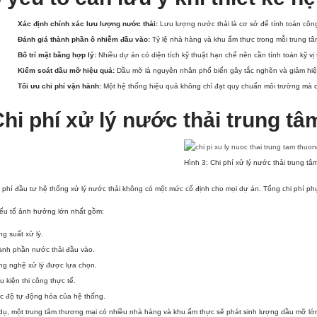
Xác định chính xác lưu lượng nước thải:
Lưu lượng nước thải là cơ sở để tính toán công 
Đánh giá thành phần ô nhiễm đầu vào:
Tỷ lệ nhà hàng và khu ẩm thực trong mỗi trung 
Bố trí mặt bằng hợp lý:
Nhiều dự án có diện tích kỹ thuật hạn chế nên cần tính toán kỹ vị
Kiểm soát dầu mỡ hiệu quả:
Dầu mỡ là nguyên nhân phổ biến gây tắc nghẽn và giảm hiệu
Tối ưu chi phí vận hành:
Một hệ thống hiệu quả không chỉ đạt quy chuẩn môi trường mà còn
hi phí xử lý nước thải trung 
Hình 3: Chi phí xử lý nước thải trung t
 phí đầu tư hệ thống xử lý nước thải không có một mức cố định cho mọi dự án. Tổng chi phí phụ 
yếu tố ảnh hưởng lớn nhất gồm:
g suất xử lý.
ành phần nước thải đầu vào.
ng nghệ xử lý được lựa chọn.
u kiện thi công thực tế.
c độ tự động hóa của hệ thống.
dụ, một trung tâm thương mại có nhiều nhà hàng và khu ẩm thực sẽ phát sinh lượng dầu mỡ lớn 