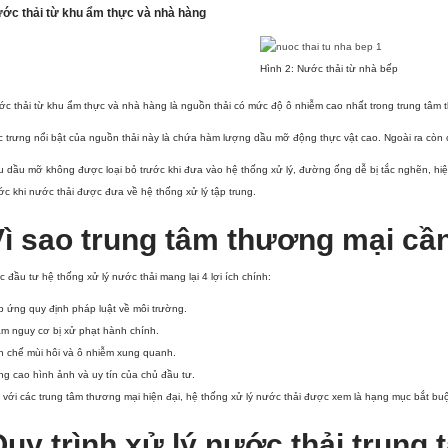
ớc thải từ khu ẩm thực và nhà hàng
Hình 2: Nước thải từ nhà bếp
c thải từ khu ẩm thực và nhà hàng là nguồn thải có mức độ ô nhiễm cao nhất trong trung tâm t
 trưng nổi bật của nguồn thải này là chứa hàm lượng dầu mỡ động thực vật cao. Ngoài ra còn c
 dầu mỡ không được loại bỏ trước khi đưa vào hệ thống xử lý, đường ống dễ bị tắc nghẽn, hiệu 
ớc khi nước thải được đưa về hệ thống xử lý tập trung.
ì sao trung tâm thương mại cần
c đầu tư hệ thống xử lý nước thải mang lại 4 lợi ích chính:
 ứng quy định pháp luật về môi trường.
m nguy cơ bị xử phạt hành chính.
n chế mùi hôi và ô nhiễm xung quanh.
g cao hình ảnh và uy tín của chủ đầu tư.
 với các trung tâm thương mại hiện đại, hệ thống xử lý nước thải được xem là hạng mục bắt b
Quy trình xử lý nước thải trun