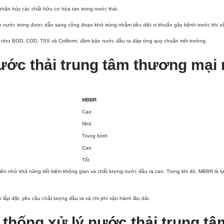
ẽ phân hủy các chất hữu cơ hòa tan trong nước thải.
hần nước trong được dẫn sang công đoạn khử trùng nhằm tiêu diệt vi khuẩn gây bệnh trước khi xả
 số như BOD, COD, TSS và Coliform, đảm bảo nước đầu ra đáp ứng quy chuẩn môi trường.
ước thải trung tâm thương mại
MBBR
Cao
Nhỏ
Trung bình
Cao
Tốt
tiên nhờ khả năng tiết kiệm không gian và chất lượng nước đầu ra cao. Trong khi đó, MBBR là
lắp đặt, yêu cầu chất lượng đầu ra và chi phí vận hành lâu dài.
hệ thống xử lý nước thải trung 