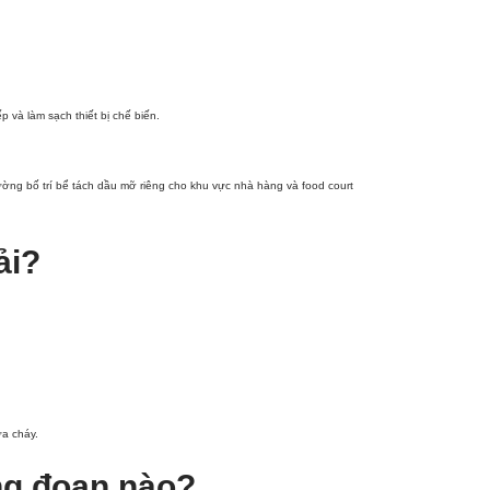
và làm sạch thiết bị chế biến.
hường bố trí bể tách dầu mỡ riêng cho khu vực nhà hàng và food court
ải?
ữa cháy.
ng đoạn nào?