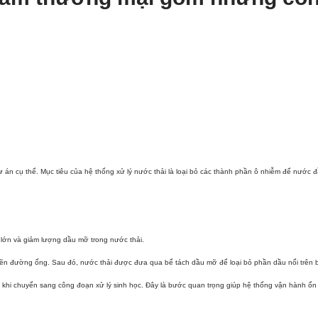
ự án cụ thể. Mục tiêu của hệ thống xử lý nước thải là loại bỏ các thành phần ô nhiễm để nước 
c lớn và giảm lượng dầu mỡ trong nước thải.
nghẽn đường ống. Sau đó, nước thải được đưa qua bể tách dầu mỡ để loại bỏ phần dầu nổi trên 
khi chuyển sang công đoạn xử lý sinh học. Đây là bước quan trọng giúp hệ thống vận hành ổn đ