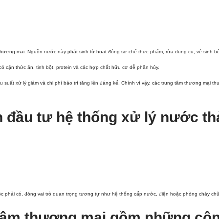
hương mại. Nguồn nước này phát sinh từ hoạt động sơ chế thực phẩm, rửa dụng cụ, vệ sinh bếp 
ó cặn thức ăn, tinh bột, protein và các hợp chất hữu cơ dễ phân hủy.
suất xử lý giảm và chi phí bảo trì tăng lên đáng kể. Chính vì vậy, các trung tâm thương mại t
 đầu tư hệ thống xử lý nước th
uộc phải có, đóng vai trò quan trọng tương tự như hệ thống cấp nước, điện hoặc phòng cháy ch
g tâm thương mại gồm những cô