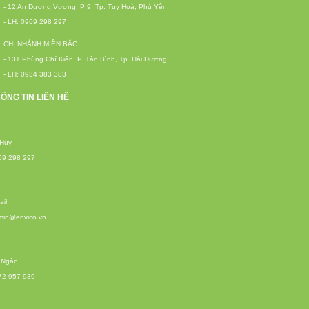
- 12 An Dương Vương, P 9, Tp. Tuy Hoà, Phú Yên
- LH: 0969 298 297
CHI NHÁNH MIỀN BẮC:
- 131 Phùng Chí Kiên, P. Tân Bình, Tp. Hải Dương
- LH: 0934 383 383
ÔNG TIN LIÊN HỆ
 Huy
69 298 297
il
min@envico.vn
 Ngân
72 957 939