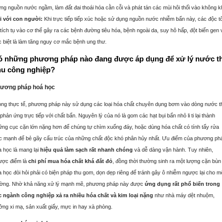
ng nguồn nước ngầm, làm đất đai thoái hóa cằn cỗi và phát tán các mùi hôi thối vào không k
i với con người:
Khi trực tiếp tiếp xúc hoặc sử dụng nguồn nước nhiễm bẩn này, các độc t
tích tụ vào cơ thể gây ra các bệnh đường tiêu hóa, bệnh ngoài da, suy hô hấp, đột biến gen 
 biệt là làm tăng nguy cơ mắc bệnh ung thư.
ó những phương pháp nào đang được áp dụng để xử lý nước th
hu công nghiệp?
ương pháp hoá học
ong thực tế, phương pháp này sử dụng các loại hóa chất chuyên dụng bơm vào dòng nước t
phản ứng trực tiếp với chất bẩn
. Nguyên lý của nó là gom các hạt bụi bẩn nhỏ li ti lại thành
ững cục cặn lớn nặng hơn để chúng tự chìm xuống đáy, hoặc dùng hóa chất có tính tẩy rửa
c mạnh để bẻ gãy cấu trúc của những chất độc khó phân hủy nhất.
Ưu điểm của phương ph
a học là mang lại
hiệu quả làm sạch rất nhanh chóng
và dễ dàng vận hành.
Tuy nhiên,
ược điểm là
chi phí mua hóa chất khá đắt đỏ
, đồng thời thường sinh ra một lượng cặn bùn
 học đòi hỏi phải có biện pháp thu gom, dọn dẹp riêng để tránh gây ô nhiễm ngược lại cho m
ường.
Nhờ khả năng xử lý mạnh mẽ, phương pháp này được
ứng dụng rất phổ biến trong
c ngành công nghiệp xả ra nhiều hóa chất và kim loại nặng
như nhà máy dệt nhuộm,
ởng xi mạ, sản xuất giấy, mực in hay xà phòng.