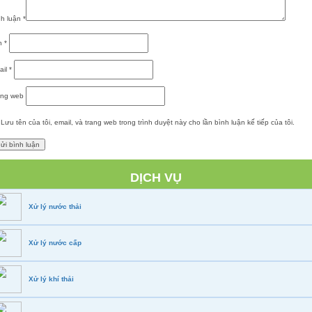
nh luận
*
n
*
ail
*
ang web
Lưu tên của tôi, email, và trang web trong trình duyệt này cho lần bình luận kế tiếp của tôi.
DỊCH VỤ
Xử lý nước thải
Xử lý nước cấp
Xử lý khí thải