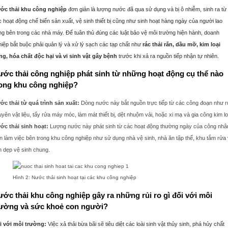
ớc thải khu công nghiệp
đơn giản là lượng nước đã qua sử dụng và bị ô nhiễm, sinh ra từ
 hoạt động chế biến sản xuất, vệ sinh thiết bị cũng như sinh hoạt hàng ngày của người lao
ng bên trong các nhà máy.
Để tuân thủ đúng các luật bảo vệ môi trường hiện hành, doanh
iệp bắt buộc phải quản lý và xử lý sạch các tạp chất như
rác thải rắn, dầu mỡ, kim loại
ng, hóa chất độc hại và vi sinh vật gây bệnh
trước khi xả ra nguồn tiếp nhận tự nhiên.
ớc thải công nghiệp phát sinh từ những hoạt động cụ thể nào
rong khu công nghiệp?
ớc thải từ quá trình sản xuất:
Dòng nước này bắt nguồn trực tiếp từ các công đoạn như 
yên vật liệu, tẩy rửa máy móc, làm mát thiết bị, dệt nhuộm vải, hoặc xi mạ và gia công kim lo
ớc thải sinh hoạt:
Lượng nước này phát sinh từ các hoạt động thường ngày của công nhâ
n làm việc bên trong khu công nghiệp như sử dụng nhà vệ sinh, nhà ăn tập thể, khu tắm rửa
n dẹp vệ sinh chung.
Hình 2: Nước thải sinh hoạt tại các khu công nghiệp
ớc thải khu công nghiệp gây ra những rủi ro gì đối với môi
rường và sức khoẻ con người?
i với môi trường:
Việc xả thải bừa bãi sẽ tiêu diệt các loài sinh vật thủy sinh, phá hủy chất