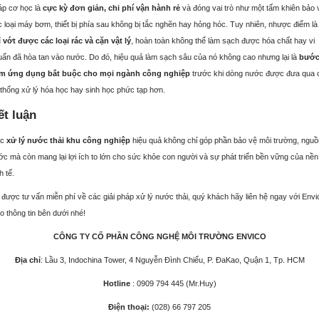
áp cơ học là
cực kỳ đơn giản, chi phí vận hành rẻ
và đóng vai trò như một tấm khiên bảo 
 loại máy bơm, thiết bị phía sau không bị tắc nghẽn hay hỏng hóc.
Tuy nhiên, nhược điểm là
ỉ vớt được các loại rác và cặn vật lý
, hoàn toàn không thể làm sạch được hóa chất hay vi
uẩn đã hòa tan vào nước.
Do đó, hiệu quả làm sạch sâu của nó không cao nhưng lại là
bướ
m ứng dụng bắt buộc cho mọi ngành công nghiệp
trước khi dòng nước được đưa qua 
 thống xử lý hóa học hay sinh học phức tạp hơn
.
ết luận
ệc
xử lý nước thải khu công nghiệp
hiệu quả không chỉ góp phần bảo vệ môi trường, nguồ
ớc mà còn mang lại lợi ích to lớn cho sức khỏe con người và sự phát triển bền vững của nền
h tế.
được tư vấn miễn phí về các giải pháp xử lý nước thải, quý khách hãy liên hệ ngay với Envi
o thông tin bên dưới nhé!
CÔNG TY CỔ PHẦN CÔNG NGHỆ MÔI TRƯỜNG ENVICO
Địa chỉ
: Lầu 3, Indochina Tower, 4 Nguyễn Đình Chiểu, P. ĐaKao, Quận 1, Tp. HCM
Hotline
: 0909 794 445 (Mr.Huy)
Điện thoại:
(028) 66 797 205