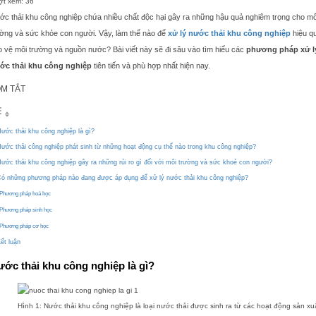
ợt xem:
36
ớc thải khu công nghiệp chứa nhiều chất độc hại gây ra những hậu quả nghiêm trọng cho mô
ường và sức khỏe con người. Vậy, làm thế nào để
xử lý nước thải khu công nghiệp
hiệu q
o vệ môi trường và nguồn nước? Bài viết này sẽ đi sâu vào tìm hiểu các
phương pháp xử l
ớc thải khu công nghiệp
tiên tiến và phù hợp nhất hiện nay.
M TẮT
ước thải khu công nghiệp là gì?
ước thải công nghiệp phát sinh từ những hoạt động cụ thể nào trong khu công nghiệp?
ước thải khu công nghiệp gây ra những rủi ro gì đối với môi trường và sức khoẻ con người?
ó những phương pháp nào đang được áp dụng để xử lý nước thải khu công nghiệp?
Phương pháp hoá học
Phương pháp sinh học
Phương pháp cơ học
ết luận
ớc thải khu công nghiệp là gì?
Hình 1: Nước thải khu công nghiệp là loại nước thải được sinh ra từ các hoạt động sản xu