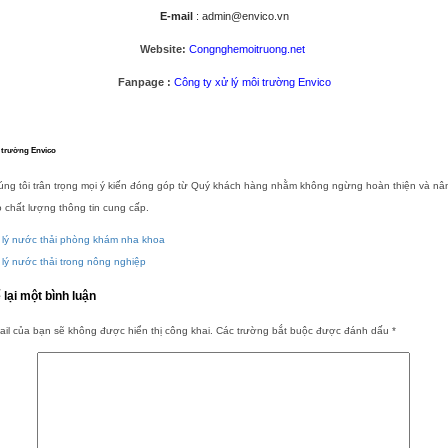
E-mail
: admin@envico.vn
Website:
Congnghemoitruong.net
Fanpage :
Công ty xử lý môi trường Envico
 trường Envico
úng tôi trân trọng mọi ý kiến đóng góp từ Quý khách hàng nhằm không ngừng hoàn thiện và nâ
 chất lượng thông tin cung cấp.
 lý nước thải phòng khám nha khoa
lý nước thải trong nông nghiệp
 lại một bình luận
il của bạn sẽ không được hiển thị công khai.
Các trường bắt buộc được đánh dấu
*