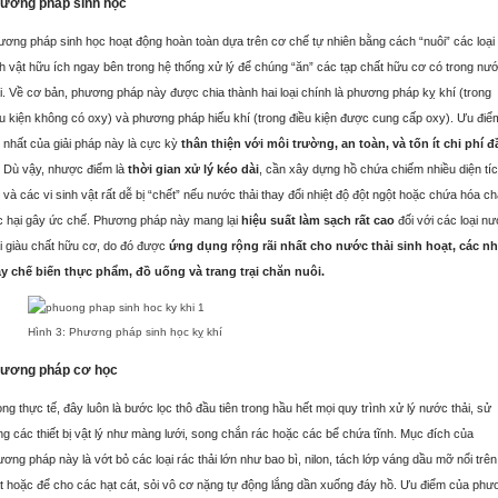
ương pháp sinh học
ương pháp sinh học hoạt động hoàn toàn dựa trên cơ chế tự nhiên bằng cách “nuôi” các loại 
nh vật hữu ích ngay bên trong hệ thống xử lý để chúng “ăn” các tạp chất hữu cơ có trong nư
i
. Về cơ bản, phương pháp này được chia thành hai loại chính là phương pháp kỵ khí (trong
ều kiện không có oxy) và phương pháp hiếu khí (trong điều kiện được cung cấp oxy)
. Ưu điể
 nhất của giải pháp này là cực kỳ
thân thiện với môi trường, an toàn, và tốn ít chi phí đ
. Dù vậy, nhược điểm là
thời gian xử lý kéo dài
, cần xây dựng hồ chứa chiếm nhiều diện tí
 và các vi sinh vật rất dễ bị “chết” nếu nước thải thay đổi nhiệt độ đột ngột hoặc chứa hóa ch
c hại gây ức chế.
Phương pháp này mang lại
hiệu suất làm sạch rất cao
đối với các loại n
ải giàu chất hữu cơ, do đó được
ứng dụng rộng rãi nhất cho nước thải sinh hoạt, các n
y chế biến thực phẩm, đồ uống và trang trại chăn nuôi.
Hình 3: Phương pháp sinh học kỵ khí
ương pháp cơ học
ng thực tế, đây luôn là bước lọc thô đầu tiên trong hầu hết mọi quy trình xử lý nước thải, sử
g các thiết bị vật lý như màng lưới, song chắn rác hoặc các bể chứa tĩnh.
Mục đích của
ơng pháp này là vớt bỏ các loại rác thải lớn như bao bì, nilon, tách lớp váng dầu mỡ nổi trên
t hoặc để cho các hạt cát, sỏi vô cơ nặng tự động lắng dần xuống đáy hồ
. Ưu điểm của phư