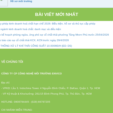
Hồ sơ môi trường
BÀI VIẾT MỚI NHẤT
y phép kinh doanh hoá chất hạn chế 2026: Điều kiện, hồ sơ và thủ tục cấp phép
 ngành kinh doanh hoá chất: danh mục và điều kiện
p kế hoạch phòng ngừa, ứng phó sự cố chất thải phường Tăng Nhơn Phú trước 25/04/2026
p báo cáo sự cố chất thải KCX, KCN trước ngày 29/4/2026
 THỐNG XỬ LÝ KHÍ THẢI CÔNG SUẤT 10.000M3/H (ED- DS)
VỀ CHÚNG TÔI
CÔNG TY CP CÔNG NGHỆ MÔI TRƯỜNG ENVICO
Địa chỉ:
- VPKD: Lầu 3, Indochina Tower, 4 Nguyễn Đình Chiểu, P. ĐaKao, Quận 1, Tp. HCM
- VP Kỹ thuật & Kho/xưởng: 261/15 Đình Phong Phú, Tp. Thủ Đức, Tp. HCM
HOTLINE: 0909794445 - (028) 66797205
CHI NHÁNH MIỀN TRUNG: