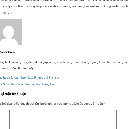
 đề xử lý nước thải, nước cấp hoặc các vấn đề môi trường liên quan, hãy liên hệ với chúng tôi để được tư
 miễn phí.
 trường Envico
ng tôi trân trọng mọi ý kiến đóng góp từ Quý khách hàng nhằm không ngừng hoàn thiện và nâng cao
t lượng thông tin cung cấp.
g hợp các loại hóa chất xử lý nước thải hiện nay
Lý Nước Thải Bằng Phương Pháp Trung Hòa
 lại một bình luận
il của bạn sẽ không được hiển thị công khai.
Các trường bắt buộc được đánh dấu
*