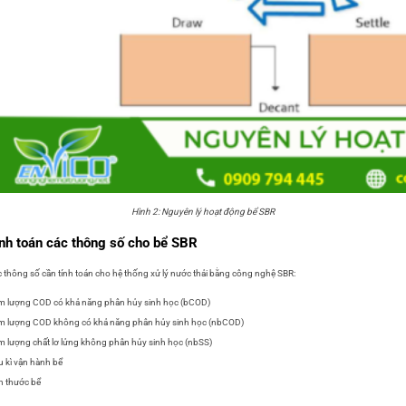
Hình 2: Nguyên lý hoạt động bể SBR
nh toán các thông số cho bể SBR
 thông số cần tính toán cho hệ thống xử lý nước thải bằng công nghệ SBR:
 lượng COD có khả năng phân hủy sinh học (bCOD)
 lượng COD không có khả năng phân hủy sinh học (nbCOD)
 lượng chất lơ lửng không phân hủy sinh học (nbSS)
 kì vận hành bể
h thước bể