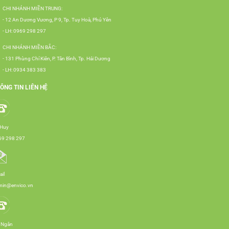
CHI NHÁNH MIỀN TRUNG:
- 12 An Dương Vương, P 9, Tp. Tuy Hoà, Phú Yên
- LH: 0969 298 297
CHI NHÁNH MIỀN BẮC:
- 131 Phùng Chí Kiên, P. Tân Bình, Tp. Hải Dương
- LH: 0934 383 383
ÔNG TIN LIÊN HỆ
 Huy
69 298 297
il
min@envico.vn
 Ngân