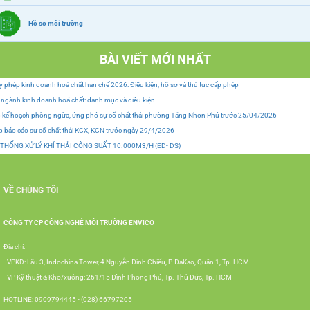
Hồ sơ môi trường
BÀI VIẾT MỚI NHẤT
y phép kinh doanh hoá chất hạn chế 2026: Điều kiện, hồ sơ và thủ tục cấp phép
ngành kinh doanh hoá chất: danh mục và điều kiện
 kế hoạch phòng ngừa, ứng phó sự cố chất thải phường Tăng Nhơn Phú trước 25/04/2026
 báo cáo sự cố chất thải KCX, KCN trước ngày 29/4/2026
 THỐNG XỬ LÝ KHÍ THẢI CÔNG SUẤT 10.000M3/H (ED- DS)
VỀ CHÚNG TÔI
CÔNG TY CP CÔNG NGHỆ MÔI TRƯỜNG ENVICO
Địa chỉ:
- VPKD: Lầu 3, Indochina Tower, 4 Nguyễn Đình Chiểu, P. ĐaKao, Quận 1, Tp. HCM
- VP Kỹ thuật & Kho/xưởng: 261/15 Đình Phong Phú, Tp. Thủ Đức, Tp. HCM
HOTLINE: 0909794445 - (028) 66797205