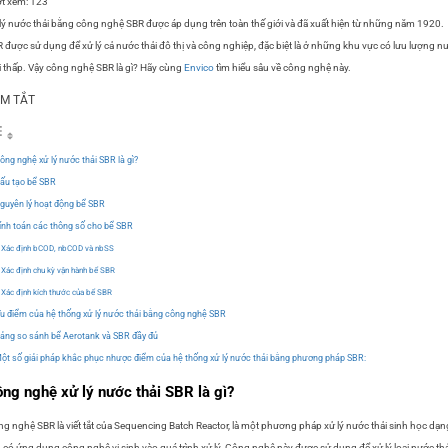
t xem:
123
lý nước thải bằng công nghệ SBR được áp dụng trên toàn thế giới và đã xuất hiện từ những năm 1920.
 được sử dụng để xử lý cả nước thải đô thị và công nghiệp, đặc biệt là ở những khu vực có lưu lượng n
i thấp. Vậy công nghệ SBR là gì? Hãy cùng
Envico
tìm hiểu sâu về công nghệ này.
M TẮT
ông nghệ xử lý nước thải SBR là gì?
ấu tạo bể SBR
guyên lý hoạt động bể SBR
ính toán các thông số cho bể SBR
Xác định bCOD, nbCOD và nbSS
Xác định chu kỳ vận hành bể SBR
Xác định kích thước của bể SBR
u điểm của hệ thống xử lý nước thải bằng công nghệ SBR
ảng so sánh bể Aerotank và SBR đầy đủ
ột số giải pháp khắc phục nhược điểm của hệ thống xử lý nước thải bằng phương pháp SBR:
ng nghệ xử lý nước thải SBR là gì?
g nghệ SBR là viết tắt của Sequencing Batch Reactor, là một phương pháp xử lý nước thải sinh học dạn
 có ứng dụng công nghệ vi sinh vào quá trình xử lý. Công nghệ này được sử dụng để xử lý loại nước thả