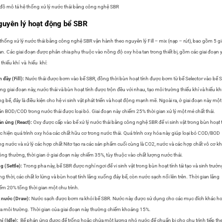
đồ mô tả hệ thống xử lý nước thải bằng công nghệ SBR
uyên lý hoạt động bể SBR
thống xử lý nước thải bằng công nghệ SBR vận hành theo nguyên lý Fill – mix (nạp – rút), bao gồm 5 gi
n. Các giai đoạn được phân chia phụ thuộc vào nồng độ oxy hòa tan trong thiết bị, gồm các giai đoạn
, thiếu khí và hiếu khí:
 đầy (Fill):
Nước thải được bơm vào bể SBR, đồng thời bùn hoạt tính được bơm từ bể Selector vào bể 
ng giai đoạn này, nước thải và bùn hoạt tính được trộn đều với nhau, tạo môi trường thiếu khí và hiếu kh
ng bể, đây là điều kiện cho hệ vi sinh vật phát triển và hoạt động mạnh mẽ. Ngoài ra, ở giai đoạn này một
n BOD/COD trong nước thải được loại bỏ. Giai đoạn này chiếm 25% thời gian xử lý một mẻ chất thải.
n ứng (React):
Oxy được cấp vào bể xử lý nước thải bằng công nghệ SBR để vi sinh vật trong bùn hoạt 
c hiện quá trình oxy hóa các chất hữu cơ trong nước thải. Quá trình oxy hóa này giúp loại bỏ COD/BOD
ng nước và xử lý các hợp chất Nitơ tạo ra các sản phẩm cuối cùng là CO2, nước và các hợp chất vô cơ kh
ng thường, thời gian ở giai đoạn này chiếm 35%, tùy thuộc vào chất lượng nước thải.
g (Settle):
Trong pha này, bể SBR được nghỉ ngơi để vi sinh vật trong bùn hoạt tính tái tạo và sinh trưởn
g thời, các chất lơ lửng và bùn hoạt tính lắng xuống đáy bể, còn nước sạch nổi lên trên. Thời gian lắng
ếm 20% tổng thời gian một chu trình.
 nước (Draw):
Nước sạch được bơm ra khỏi bể SBR. Nước này được sử dụng cho các mục đích khác h
ra môi trường. Thời gian của giai đoạn này thường chiếm khoảng 15%.
ỉ (Idle):
Bể phản ứng được để trống hoặc chứa một lượng nhỏ nước để chuẩn bị cho chu trình tiếp th