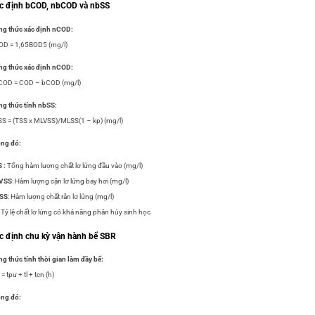
c định bCOD, nbCOD và nbSS
g thức xác định nCOD:
OD = 1,65BOD5 (mg/l)
g thức xác định nCOD:
COD = COD – bCOD (mg/l)
g thức tính nbSS:
S = (TSS x MLVSS)/MLSS(1 – kp) (mg/l)
ong đó:
 :
T
ổng hàm lượng chất lơ lửng đầu vào (mg/l)
VSS
: Hàm lượng cặn lơ lửng bay hơi (mg/l)
SS
: Hàm lượng chất rắn lơ lửng (mg/l)
Tỷ lệ chất lơ lửng có khả năng phân hủy sinh học
c định chu kỳ vận hành bể SBR
g thức tính thời gian làm đầy bể:
 = tpư + tl + tcn (h)
ong đó: