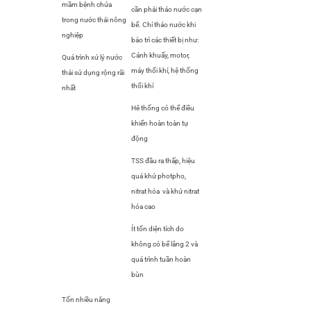
mầm bệnh chứa
cần phải tháo nước cạn
trong nước thải nông
bể. Chỉ tháo nước khi
nghiệp
bảo trì các thiết bị như:
Cánh khuấy, motor,
Quá trình xử lý nước
máy thối khí, hệ thống
thải sử dụng rộng rãi
thổi khí
nhất
Hê thống có thể điều
khiển hoàn toàn tự
động
TSS đầu ra thấp, hiệu
quả khử photpho,
nitrat hóa và khử nitrat
hóa cao
Ít tốn diện tích do
không có bể lắng 2 và
quá trình tuần hoàn
bùn
Tốn nhiều năng