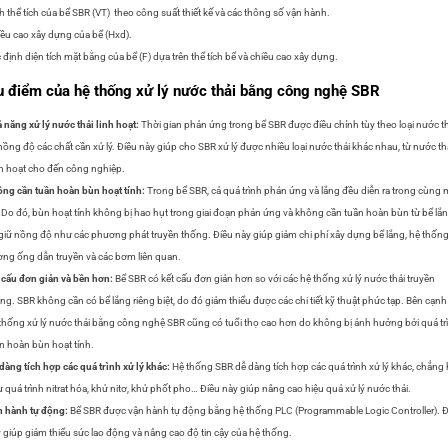
h thể tích của bể SBR (VT) theo công suất thiết kế và các thông số vận hành.
ều cao xây dựng của bể (Hxd).
 định diện tích mặt bằng của bể (F) dựa trên thể tích bể và chiều cao xây dựng.
 điểm của hệ thống xử lý nước thải bằng công nghệ SBR
 năng xử lý nước thải linh hoạt:
Thời gian phản ứng trong bể SBR được điều chỉnh tùy theo loại nước t
nồng độ các chất cần xử lý. Điều này giúp cho SBR xử lý được nhiều loại nước thải khác nhau, từ nước th
h hoạt cho đến công nghiệp.
ng cần tuần hoàn bùn hoạt tính:
Trong bể SBR, cả quá trình phản ứng và lắng đều diễn ra trong cùng 
 Do đó, bùn hoạt tính không bị hao hụt trong giai đoạn phản ứng và không cần tuần hoàn bùn từ bể lắ
giữ nồng độ như các phương phát truyền thống. Điều này giúp giảm chi phí xây dựng bể lắng, hệ thốn
ng ống dẫn truyền và các bơm liên quan.
 cấu đơn giản và bền hơn:
Bể SBR có kết cấu đơn giản hơn so với các hệ thống xử lý nước thải truyền
ng. SBR không cần có bể lắng riêng biệt, do đó giảm thiểu được các chi tiết kỹ thuật phức tạp. Bên cạnh
thống xử lý nước thải bằng công nghệ SBR cũng có tuổi thọ cao hơn do không bị ảnh hưởng bởi quá tr
n hoàn bùn hoạt tính.
dàng tích hợp các quá trình xử lý khác:
Hệ thống SBR dễ dàng tích hợp các quá trình xử lý khác, chẳng
 quá trình nitrat hóa, khử nitơ, khử phốt pho… Điều này giúp nâng cao hiệu quả xử lý nước thải.
 hành tự động:
Bể SBR được vận hành tự động bằng hệ thống PLC (Programmable Logic Controller). Đ
 giúp giảm thiểu sức lao động và nâng cao độ tin cậy của hệ thống.