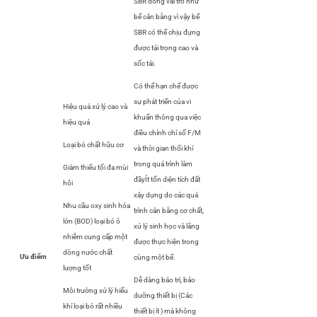
SBR đóng vai trò như
bể cân bằng vì vậy bể
SBR có thể chịu đựng
được tải trọng cao và
sốc tải.
Có thể hạn chế được
sự phát triển của vi
Hiệu quả xử lý cao và
khuẩn thông qua việc
hiệu quả
điều chỉnh chỉ số F/M
Loại bỏ chất hữu cơ
và thời gian thổi khí
trong quá trình làm
Giảm thiểu tối đa mùi
đầyÍt tốn diện tích đất
hôi
xây dựng do các quá
Nhu cầu oxy sinh hóa
trình cân bằng cơ chất,
lớn (BOD) loại bỏ ô
xử lý sinh học và lắng
nhiễm cung cấp một
được thực hiện trong
dòng nước chất
u điểm
cùng một bể.
lượng tốt
Dễ dàng bảo trì, bảo
Môi trường xử lý hiếu
dưỡng thiết bị (Các
khí loại bỏ rất nhiều
thiết bị ít ) mà không