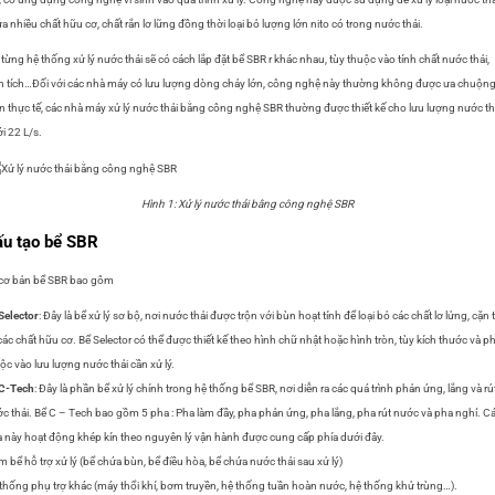
a nhiều chất hữu cơ, chất rắn lơ lững đồng thời loại bỏ lượng lớn nito có trong nước thải.
 từng hệ thống xử lý nước thải sẽ có cách lắp đặt bể SBR r khác nhau, tùy thuộc vào tính chất nước thải,
n tích…
Đối với các nhà máy có lưu lượng dòng chảy lớn, công nghệ này thường không được ưa chuộng
n thực tế, các nhà máy xử lý nước thải bằng công nghệ SBR thường được thiết kế cho lưu lượng nước th
i 22 L/s.
Hình 1: Xử lý nước thải bằng công nghệ SBR
ấu tạo bể SBR
cơ bản bể SBR bao gôm
Selector
: Đây là bể xử lý sơ bộ, nơi nước thải được trộn với bùn hoạt tính để loại bỏ các chất lơ lửng, cặn 
các chất hữu cơ. Bể Selector có thể được thiết kế theo hình chữ nhật hoặc hình tròn, tùy kích thước và p
ộc vào lưu lượng nước thải cần xử lý.
 C-Tech
: Đây là phần bể xử lý chính trong hệ thống bể SBR, nơi diễn ra các quá trình phản ứng, lắng và rú
c thải. Bể C – Tech bao gồm 5 pha : Pha làm đầy, pha phản ứng, pha lắng, pha rút nước và pha nghỉ. C
 này hoạt động khép kín theo nguyên lý vận hành được cung cấp phía dưới đây.
 bể hỗ trợ xử lý (bể chứa bùn, bể điều hòa, bể chứa nước thải sau xử lý)
thống phụ trợ khác (máy thổi khí, bơm truyền, hệ thống tuần hoàn nước, hệ thống khử trùng…).