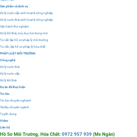
Sản phẩm và dịch vụ
Xử lý nước cấp sinh hoạt & công nghiệp
Xử lý nước thải sinh hoạt & công nghiệp
Vận hành thử nghiệm
Xử lý khí thải, mùi, bụi, hơi dung môi
Tư vấn lập hồ sơ pháp lý môi trường
Tư vấn, lập hồ sơ pháp lý hóa chất
PHÁP LUẬT MÔI TRƯỜNG
Công nghệ
Xử lý nước thải
Xử lý nước cấp
Xử lý khí thải
Dự án đã thực hiện
Tin tức
Tin tức chuyên nghành
Tài liệu chuyên ngành
Tuyển dụng
Video
Liên hệ
Hồ Sơ Môi Trường, Hóa Chất:
0972 957 939
(Ms Ngân)