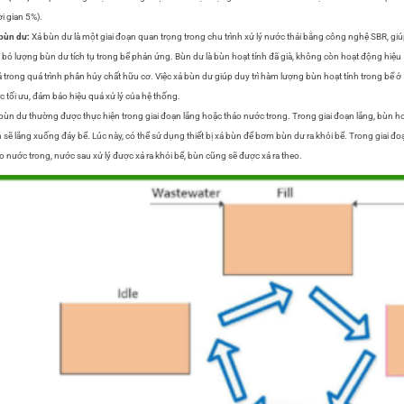
ời gian 5%).
bùn dư:
Xả bùn dư là một giai đoạn quan trọng trong chu trình xử lý nước thải bằng công nghệ SBR, gi
i bỏ lượng bùn dư tích tụ trong bể phản ứng. Bùn dư là bùn hoạt tính đã già, không còn hoạt động hiệu
 trong quá trình phân hủy chất hữu cơ. Việc xả bùn dư giúp duy trì hàm lượng bùn hoạt tính trong bể ở
 tối ưu, đảm bảo hiệu quả xử lý của hệ thống.
bùn dư thường được thực hiện trong giai đoạn lắng hoặc tháo nước trong. Trong giai đoạn lắng, bùn h
h sẽ lắng xuống đáy bể. Lúc này, có thể sử dụng thiết bị xả bùn để bơm bùn dư ra khỏi bể. Trong giai đo
o nước trong, nước sau xử lý được xả ra khỏi bể, bùn cũng sẽ được xả ra theo.