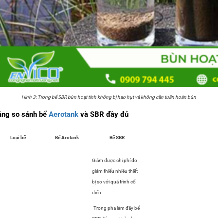
Hình 3: Trong bể SBR bùn hoạt tính không bị hao hụt và không cần tuần hoàn bùn
ảng so sánh bể
Aerotank
và SBR đầy đủ
Loại bể
Bể Arotank
Bể SBR
Giảm được chi phí do
giảm thiểu nhiều thiết
bị so với quá trình cổ
điển
·Trong pha làm đầy bể