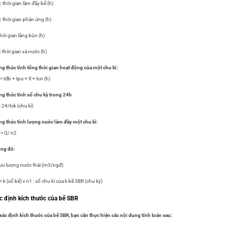
:
thời gian làm đầy bể (h)
:
thời gian phản ứng (h)
hời gian lắng bùn (h)
:
thời gian xả nước (h)
g thức tính tổng thời gian hoạt động của một chu kì:
 = tđb + tpư + tl + tcn (h)
g thức tính số chu kỳ trong 24h
: 24/tck (chu kì)
g thức tính lượng nước làm đầy một chu kì:
 = Q/ n2
ng đó:
lưu lượng nước thải (m3/ngđ)
= k (số bể) x n1 : số chu kì của k bể SBR (chu kỳ)
c định kích thước của bể SBR
xác định kích thước của bể SBR, bạn cần thực hiện các nội dung tính toán sau: