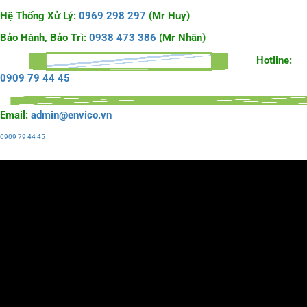
Hệ Thống Xử Lý:
0969 298 297
(Mr Huy)
Bảo Hành, Bảo Trì:
0938 473 386
(Mr Nhân)
Hotline:
0909 79 44 45
Email:
admin@envico.vn
0909 79 44 45
Liên hệ