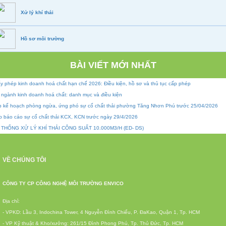
Xử lý khí thải
Hồ sơ môi trường
BÀI VIẾT MỚI NHẤT
y phép kinh doanh hoá chất hạn chế 2026: Điều kiện, hồ sơ và thủ tục cấp phép
 ngành kinh doanh hoá chất: danh mục và điều kiện
p kế hoạch phòng ngừa, ứng phó sự cố chất thải phường Tăng Nhơn Phú trước 25/04/2026
p báo cáo sự cố chất thải KCX, KCN trước ngày 29/4/2026
 THỐNG XỬ LÝ KHÍ THẢI CÔNG SUẤT 10.000M3/H (ED- DS)
VỀ CHÚNG TÔI
CÔNG TY CP CÔNG NGHỆ MÔI TRƯỜNG ENVICO
Địa chỉ:
- VPKD: Lầu 3, Indochina Tower, 4 Nguyễn Đình Chiểu, P. ĐaKao, Quận 1, Tp. HCM
- VP Kỹ thuật & Kho/xưởng: 261/15 Đình Phong Phú, Tp. Thủ Đức, Tp. HCM