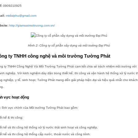
T:
0909210925
ail:
mtdaiphu@gmail.com
bsite:
http://giamsatmoitruong.com.vn/
Hình 2: Công ty cổ phần xây dựng và môi trường Đại Phú
ông ty TNHH công nghệ và môi trường Tường Phát
ng ty TNHH Công Nghệ Và Môi Trường Tường Phát cam kết chia sẻ trách nhiệm môi trường với
nh nghiệp. Với kinh nghiệm dày dặn trong thiết kế, thi công và vận hành hệ thống xử lý nước t
g nghiệp, y tế, sinh hoạt, Tường Phát mang đến giải pháp hiện đại và hiệu quả nhất cho khách
ng.
nh vực hoạt động
c lĩnh vực chính của Môi trường Tường Phát bao gồm:
ết kế & thi công:
ết kế và thi công hệ thống xử lý nước thải sinh hoạt và công nghiệp.
ết kế và thi công hệ thống cấp nước, thoát nước và công trình.