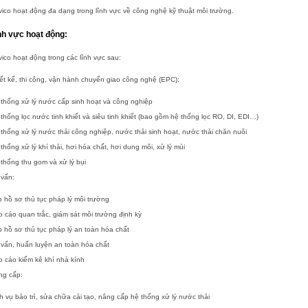
ico hoạt động đa dạng trong lĩnh vực về công nghệ kỹ thuật môi trường.
nh vực hoạt động:
ico hoạt động trong các lĩnh vực sau:
ết kế, thi công, vận hành chuyển giao công nghệ (EPC):
thống xử lý nước cấp sinh hoạt và công nghiệp
thống lọc nước tinh khiết và siêu tinh khiết (bao gồm hệ thống lọc RO, DI, EDI…)
thống xử lý nước thải công nghiệp, nước thải sinh hoạt, nước thải chăn nuôi
thống xử lý khí thải, hơi hóa chất, hơi dung môi, xử lý mùi
thống thu gom và xử lý bụi
 vấn:
 hồ sơ thủ tục pháp lý môi trường
 cáo quan trắc, giám sát môi trường định kỳ
 hồ sơ thủ tục pháp lý an toàn hóa chất
vấn, huấn luyện an toàn hóa chất
 cáo kiểm kê khí nhà kính
ng cấp:
h vụ bảo trì, sửa chữa cải tạo, nâng cấp hệ thống xử lý nước thải