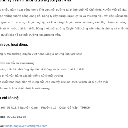
 nhiều năm hoạt động trong lĩnh vực môi trường tại thành phố Hồ Chí Minh, Xuyên Việt đã đạt
c những thành công đáng kể. Công ty xây dựng được uy tín và thương hiệu với các đối tác tr
 ngoài nước nhờ sự chuyên nghiệp và khả năng chuyên môn cao trong việc thực hiện các công
nh xử lý nước thải, khí thải. Đồng thời, môi trường Xuyên Việt cũng luôn nhanh chóng và nhiệt tì
i quyết các hồ sơ môi trường khi được tư vấn.
nh vực hoạt động:
g ty Môi trường Xuyên Việt hoạt động ở những lĩnh vực sau:
 vấn các hồ sơ môi trường
vấn, thiết kế, thi công lắp đặt hệ thống xử lý nước thải, khí thải
 trì và vận hành các hệ thống xử lý môi trường
 xuất than hoạt tính và cung cấp các loại vật liệu lọc, men vi sinh xử lý nước thải
h doanh hóa chất, thiết bị môi trường.
a chỉ liên hệ:
 chỉ:
537/18/4 Nguyễn Oanh , Phường 17 , Quận Gò Vấp , TPHCM
line:
0903.018.135
ail:
moitruongxuyenviet@gmail.com