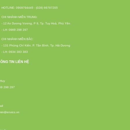
HOTLINE: 0909794445 - (028) 66797205
CHI NHÁNH MIỀN TRUNG:
- 12 An Dương Vương, P 9, Tp. Tuy Hoà, Phú Yên
- LH: 0969 298 297
CHI NHÁNH MIỀN BẮC:
- 131 Phùng Chí Kiên, P. Tân Bình, Tp. Hải Dương
- LH: 0934 383 383
ÔNG TIN LIÊN HỆ
 Huy
69 298 297
il
min@envico.vn