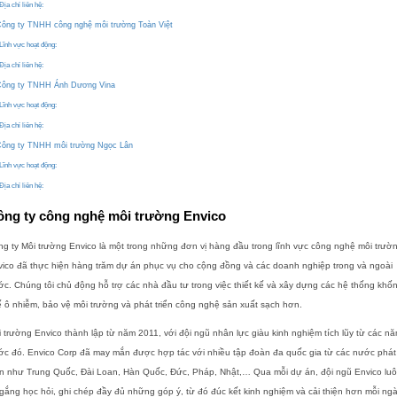
Địa chỉ liên hệ:
ông ty TNHH công nghệ môi trường Toàn Việt
Lĩnh vực hoạt động:
Địa chỉ liên hệ:
ông ty TNHH Ánh Dương Vina
Lĩnh vực hoạt động:
Địa chỉ liên hệ:
ông ty TNHH môi trường Ngọc Lân
Lĩnh vực hoạt động:
Địa chỉ liên hệ:
ông ty công nghệ môi trường Envico
g ty Môi trường Envico là một trong những đơn vị hàng đầu trong lĩnh vực công nghệ môi trườ
ico đã thực hiện hàng trăm dự án phục vụ cho cộng đồng và các doanh nghiệp trong và ngoài
c. Chúng tôi chủ động hỗ trợ các nhà đầu tư trong việc thiết kế và xây dựng các hệ thống khố
 ô nhiễm, bảo vệ môi trường và phát triển công nghệ sản xuất sạch hơn.
 trường Envico thành lập từ năm 2011, với đội ngũ nhân lực giàu kinh nghiệm tích lũy từ các n
ớc đó. Envico Corp đã may mắn được hợp tác với nhiều tập đoàn đa quốc gia từ các nước phát
ển như Trung Quốc, Đài Loan, Hàn Quốc, Đức, Pháp, Nhật,… Qua mỗi dự án, đội ngũ Envico lu
gắng học hỏi, ghi chép đầy đủ những góp ý, từ đó đúc kết kinh nghiệm và cải thiện hơn mỗi ngà