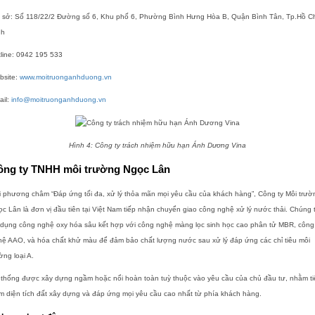
ụ sở: Số 118/22/2 Đường số 6, Khu phố 6, Phường Bình Hưng Hòa B, Quận Bình Tân, Tp.Hồ C
nh
line: 0942 195 533
bsite:
www.moitruonganhduong.vn
ail:
info@moitruonganhduong.vn
Hình 4: Công ty trách nhiệm hữu hạn Ánh Dương Vina
ông ty TNHH môi trường Ngọc Lân
 phương châm “Đáp ứng tối đa, xử lý thỏa mãn mọi yêu cầu của khách hàng”, Công ty Môi trườ
c Lân là đơn vị đầu tiên tại Việt Nam tiếp nhận chuyển giao công nghệ xử lý nước thải. Chúng t
 dụng công nghệ oxy hóa sâu kết hợp với công nghệ màng lọc sinh học cao phân tử MBR, công
hệ AAO, và hóa chất khử màu để đảm bảo chất lượng nước sau xử lý đáp ứng các chỉ tiêu môi
ờng loại A.
 thống được xây dựng ngầm hoặc nổi hoàn toàn tuỳ thuộc vào yêu cầu của chủ đầu tư, nhằm ti
m diện tích đất xây dựng và đáp ứng mọi yêu cầu cao nhất từ phía khách hàng.