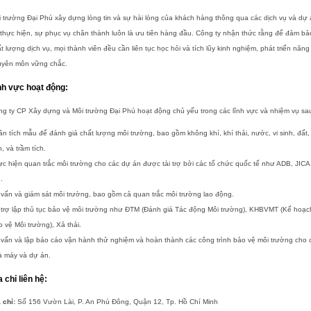
 trường Đại Phú xây dựng lòng tin và sự hài lòng của khách hàng thông qua các dịch vụ và dự
thực hiện, sự phục vụ chân thành luôn là ưu tiên hàng đầu. Công ty nhận thức rằng để đảm bả
t lượng dịch vụ, mọi thành viên đều cần liên tục học hỏi và tích lũy kinh nghiệm, phát triển năng
uyên môn vững chắc.
nh vực hoạt động:
g ty CP Xây dựng và Môi trường Đại Phú hoạt động chủ yếu trong các lĩnh vực và nhiệm vụ sa
n tích mẫu để đánh giá chất lượng môi trường, bao gồm không khí, khí thải, nước, vi sinh, đất,
, và trầm tích.
c hiện quan trắc môi trường cho các dự án được tài trợ bởi các tổ chức quốc tế như ADB, JICA
.
vấn và giám sát môi trường, bao gồm cả quan trắc môi trường lao động.
 trợ lập thủ tục bảo vệ môi trường như ĐTM (Đánh giá Tác động Môi trường), KHBVMT (Kế hoạc
 vệ Môi trường), Xả thải.
vấn và lập báo cáo vận hành thử nghiệm và hoàn thành các công trình bảo vệ môi trường cho 
à máy và dự án.
a chỉ liên hệ:
 chỉ:
Số 156 Vườn Lài, P. An Phú Đông, Quận 12, Tp. Hồ Chí Minh