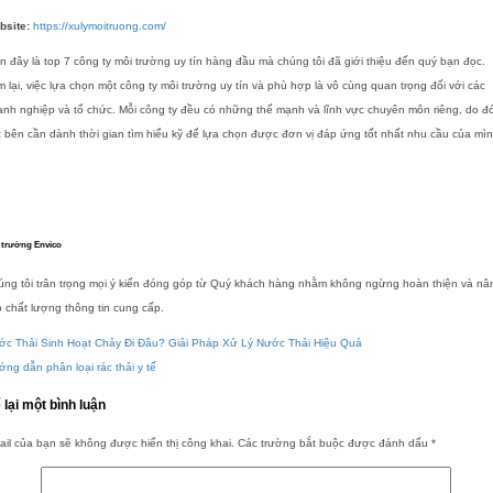
bsite:
https://xulymoitruong.com/
n đây là top 7 công ty môi trường uy tín hàng đầu mà chúng tôi đã giới thiệu đến quý bạn đọc.
 lại, việc lựa chọn một công ty môi trường uy tín và phù hợp là vô cùng quan trọng đối với các
nh nghiệp và tổ chức. Mỗi công ty đều có những thế mạnh và lĩnh vực chuyên môn riêng, do đ
 bên cần dành thời gian tìm hiểu kỹ để lựa chọn được đơn vị đáp ứng tốt nhất nhu cầu của mì
 trường Envico
úng tôi trân trọng mọi ý kiến đóng góp từ Quý khách hàng nhằm không ngừng hoàn thiện và nâ
 chất lượng thông tin cung cấp.
ớc Thải Sinh Hoạt Chảy Đi Đâu? Giải Pháp Xử Lý Nước Thải Hiệu Quả
ng dẫn phân loại rác thải y tế
 lại một bình luận
il của bạn sẽ không được hiển thị công khai.
Các trường bắt buộc được đánh dấu
*