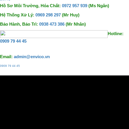
Hồ Sơ Môi Trường, Hóa Chất:
0972 957 939
(Ms Ngân)
Hệ Thống Xử Lý:
0969 298 297
(Mr Huy)
Bảo Hành, Bảo Trì:
0938 473 386
(Mr Nhân)
Hotline:
0909 79 44 45
Email:
admin@envico.vn
0909 79 44 45
Liên hệ