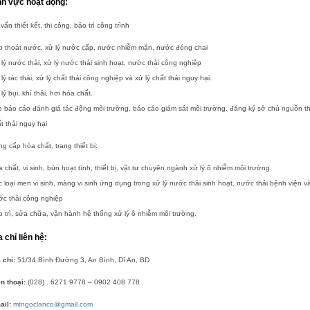
nh vực hoạt động:
vấn thiết kết, thi công, bảo trì công trình
p thoát nước, xử lý nước cấp, nước nhiễm mặn, nước đóng chai
lý nước thải, xử lý nước thải sinh hoạt, nước thải công nghiệp
lý rác thải, xử lý chất thải công nghiệp và xử lý chất thải nguy hại.
lý bụi, khí thải, hơi hóa chất.
 báo cáo đánh giá tác động môi trường, báo cáo giám sát môi trường, đăng ký sở chủ nguồn th
t thải nguy hại
g cấp hóa chất, trang thiết bị:
 chất, vi sinh, bùn hoạt tính, thiết bị, vật tư chuyên ngành xử lý ô nhiễm môi trường.
 loại men vi sinh, màng vi sinh ứng dụng trong xử lý nước thải sinh hoạt, nước thải bệnh viện v
ớc thải công nghiệp
 trì, sửa chữa, vận hành hệ thống xử lý ô nhiễm môi trường.
a chỉ liên hệ:
 chỉ:
51/34 Bình Đường 3, An Bình, Dĩ An, BD
n thoại:
(028) . 6271 9778 – 0902 408 778
ail:
mtngoclanco@gmail.com