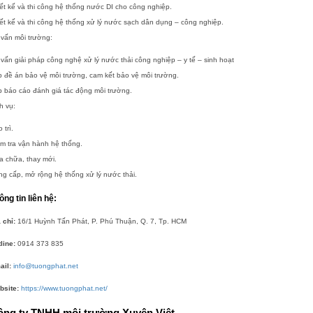
ết kế và thi công hệ thống nước DI cho công nghiệp.
ết kế và thi công hệ thống xử lý nước sạch dân dụng – công nghiệp.
vấn môi trường:
vấn giải pháp công nghệ xử lý nước thải công nghiệp – y tế – sinh hoạt
 đề án bảo vệ môi trường, cam kết bảo vệ môi trường.
 báo cáo đánh giá tác động môi trường.
h vụ:
 trì.
m tra vận hành hệ thống.
a chữa, thay mới.
g cấp, mở rộng hệ thống xử lý nước thải.
ông tin liên hệ:
 chỉ:
16/1 Huỳnh Tấn Phát, P. Phú Thuận, Q. 7, Tp. HCM
line:
0914 373 835
ail:
info@tuongphat.net
bsite:
https://www.tuongphat.net/
ông ty TNHH môi trường Xuyên Việt