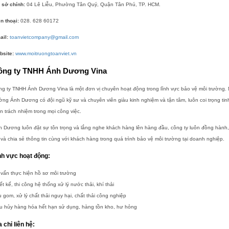
 sở chính:
04 Lê Liễu, Phường Tân Quý, Quận Tân Phú, TP. HCM.
n thoại:
028. 628 60172
ail:
toanvietcompany@gmail.com
bsite:
www.moitruongtoanviet.vn
ông ty TNHH Ánh Dương Vina
g ty TNHH Ánh Dương Vina là một đơn vị chuyên hoạt động trong lĩnh vực bảo vệ môi trường. 
ờng Ánh Dương có đội ngũ kỹ sư và chuyên viên giàu kinh nghiệm và tận tâm, luôn coi trọng tin
n trách nhiệm trong mọi công việc.
 Dương luôn đặt sự tôn trọng và lắng nghe khách hàng lên hàng đầu, công ty luôn đồng hành
 và chia sẻ thông tin cùng với khách hàng trong quá trình bảo vệ môi trường tại doanh nghiệp.
nh vực hoạt động:
vấn thực hiện hồ sơ môi trường
ết kế, thi công hệ thống xử lý nước thải, khí thải
 gom, xử lý chất thải nguy hại, chất thải công nghiệp
êu hủy hàng hóa hết hạn sử dụng, hàng tồn kho, hư hỏng
a chỉ liên hệ: