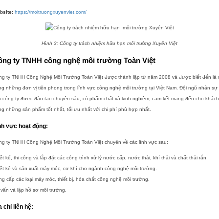
bsite:
https://moitruongxuyenviet.com/
Hình 3: Công ty trách nhiệm hữu hạn môi trường Xuyên Việt
ông ty TNHH công nghệ môi trường Toàn Việt
ng ty TNHH Công Nghệ Môi Trường Toàn Việt được thành lập từ năm 2008 và được biết đến là 
ng những đơn vị tiên phong trong lĩnh vực công nghệ môi trường tại Việt Nam. Đội ngũ nhân sự
a công ty được đào tạo chuyên sâu, có phẩm chất và kinh nghiệm, cam kết mang đến cho khách
g những sản phẩm tốt nhất, tối ưu nhất với chi phí phù hợp nhất.
nh vực hoạt động:
ng ty TNHH Công Nghệ Môi Trường Toàn Việt chuyên về các lĩnh vực sau:
ết kế, thi công và lắp đặt các công trình xử lý nước cấp, nước thải, khí thải và chất thải rắn.
ết kế và sản xuất máy móc, cơ khí cho ngành công nghệ môi trường.
g cấp các loại máy móc, thiết bị, hóa chất công nghệ môi trường.
vấn và lập hồ sơ môi trường.
a chỉ liên hệ: