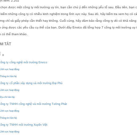
ợt xem:
2.202
chọn được một công ty môi trường uy tín, bạn cần chú ý đến những yếu tố sau. Đầu tiên, bạn 
 kiếm những công ty có nhiều kinh nghiệm trong lĩnh vực này. Sau đó, hãy kiểm tra xem họ có c
ng chỉ và giấy phép cần thiết hay không. Cuối cùng, hãy đảm bảo rằng công ty đó có khả năng
 ứng được các yêu cầu cụ thể của bạn. Dưới đây Envico đã tổng hợp 7 công ty môi trường uy t
n có thể tham khảo.
M TẮT
ông ty công nghệ môi trường Envico
Lĩnh vực hoạt động:
Thông tin liên hệ
ông ty cổ phần xây dựng và môi trường Đại Phú
Lĩnh vực hoạt động:
Địa chỉ liên hệ:
ông ty TNHH công nghệ và môi trường Tường Phát
Lĩnh vực hoạt động
Thông tin liên hệ:
ông ty TNHH môi trường Xuyên Việt
Lĩnh vực hoạt động: