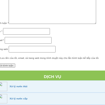
nh luận
*
n
*
ail
*
ang web
Lưu tên của tôi, email, và trang web trong trình duyệt này cho lần bình luận kế tiếp của tôi.
DỊCH VỤ
Xử lý nước thải
Xử lý nước cấp