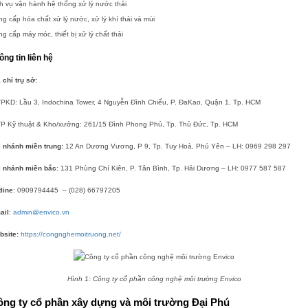
h vụ vận hành hệ thống xử lý nước thải
g cấp hóa chất xử lý nước, xử lý khí thải và mùi
g cấp máy móc, thiết bị xử lý chất thải
ông tin liên hệ
 chỉ trụ sở:
VPKD: Lầu 3, Indochina Tower, 4 Nguyễn Đình Chiểu, P. ĐaKao, Quận 1, Tp. HCM
VP Kỹ thuật & Kho/xưởng: 261/15 Đình Phong Phú, Tp. Thủ Đức, Tp. HCM
i nhánh miền trung:
12 An Dương Vương, P 9, Tp. Tuy Hoà, Phú Yên – LH: 0969 298 297
i nhánh miền bắc
: 131 Phùng Chí Kiên, P. Tân Bình, Tp. Hải Dương – LH: 0977 587 587
line
: 0909794445 – (028) 66797205
ail
:
admin@envico.vn
bsite:
https://congnghemoitruong.net/
Hình 1: Công ty cổ phần công nghệ môi trường Envico
ông ty cổ phần xây dựng và môi trường Đại Phú