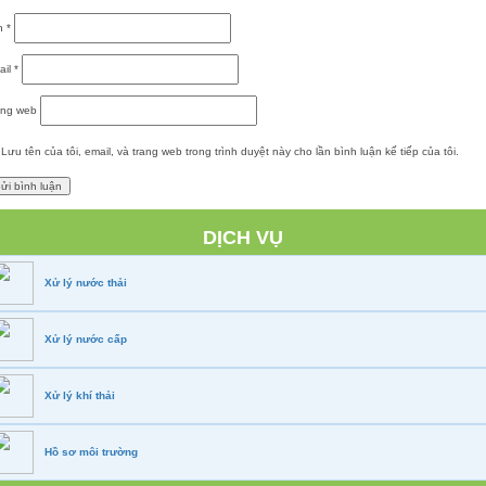
n
*
ail
*
ang web
Lưu tên của tôi, email, và trang web trong trình duyệt này cho lần bình luận kế tiếp của tôi.
DỊCH VỤ
Xử lý nước thải
Xử lý nước cấp
Xử lý khí thải
Hồ sơ môi trường