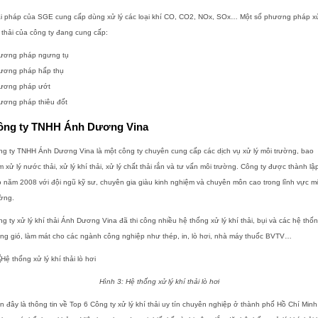
ải pháp của SGE cung cấp dùng xử lý các loại khí CO, CO2, NOx, SOx… Một số phương pháp xử
 thải của công ty đang cung cấp:
ương pháp ngưng tụ
ương pháp hấp thụ
ương pháp ướt
ương pháp thiêu đốt
ông ty TNHH Ánh Dương Vina
g ty TNHH Ánh Dương Vina là một công ty chuyên cung cấp các dịch vụ xử lý môi trường, bao
 xử lý nước thải, xử lý khí thải, xử lý chất thải rắn và tư vấn môi trường. Công ty được thành lậ
 năm 2008 với đội ngũ kỹ sư, chuyên gia giàu kinh nghiệm và chuyên môn cao trong lĩnh vực m
ờng.
g ty xử lý khí thải Ánh Dương Vina đã thi công nhiều hệ thống xử lý khí thải, bụi và các hệ thố
ng gió, làm mát cho các ngành công nghiệp như thép, in, lò hơi, nhà máy thuốc BVTV…
Hình 3:
Hệ thống xử lý khí thải lò hơi
n đây là thông tin về Top 6 Công ty xử lý khí thải uy tín chuyên nghiệp ở thành phố Hồ Chí Minh