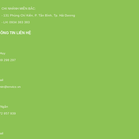
CHI NHÁNH MIỀN BẮC:
- 131 Phùng Chí Kiên, P. Tân Bình, Tp. Hải Dương
- LH: 0934 383 383
ÔNG TIN LIÊN HỆ
 Huy
69 298 297
il
min@envico.vn
 Ngân
72 957 939
il