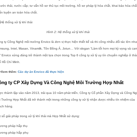
nước thải, nước cấp; tư vấn hồ sơ thủ tục môi trường, hồ sơ pháp lý hóa chất, khai báo hóa chấ
n luyện an toàn hóa chất.
Hình 2:
Hệ thống xử lý khí thải
g ty Công Nghệ môi trường Envico là đơn vị thực hiện thiết kế và thi công nhiều đối tác lớn nh
sung, Intel, Masan, Vinamilk, Tôn Đông Á, Jotun… Với slogan “Làm tốt hơn mọi kỳ vọng và ca
” Envico xứng đáng trở thành một lựa chọn trong Top 6 công ty xử lý uy tín chuyên nghiệp ở th
ố Hồ Chí Minh.
>Xem thêm:
Các dự án Envico đã thực hiện
ông ty CP Xây Dựng Và Công Nghệ Môi Trường Hợp Nhất
ợc thành lập vào năm 2013, trải qua 10 năm phát triển, Công ty Cổ phần Xây Dựng và Công N
 Trường Hợp Nhất đã trở thành một trong những công ty xử lý nhận được nhiều tín nhiệm của
ách hàng.
 số giải pháp trong xử lý khí thải mà Hợp Nhất sử dụng:
ương pháp hấp thụ
ương pháp hấp phụ