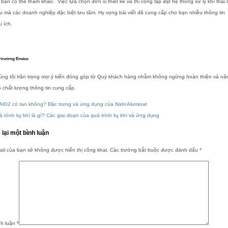
bạn có thể tham khảo. Việc lựa chọn đơn vị thiết kế và thi công lắp đặt hệ thống xử lý khí thải 
u mà các doanh nghiệp đặc biệt lưu tâm. Hy vọng bài viết đã cung cấp cho bạn nhiều thông tin
u ích.
 trường Envico
úng tôi trân trọng mọi ý kiến đóng góp từ Quý khách hàng nhằm không ngừng hoàn thiện và nâ
 chất lượng thông tin cung cấp.
lO2 có tan không? Đặc trưng và ứng dụng của Natri Aluminat
 trình kỵ khí là gì? Các giai đoạn của quá trình kỵ khí và ứng dụng
 lại một bình luận
il của bạn sẽ không được hiển thị công khai.
Các trường bắt buộc được đánh dấu
*
nh luận
*