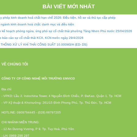
BÀI VIẾT MỚI NHẤT
y phép kinh doanh hoá chất hạn chế 2026: Điều kiện, hồ sơ và thủ tục cấp phép
 ngành kinh doanh hoá chất: danh mục và điều kiện
p kế hoạch phòng ngừa, ứng phó sự cố chất thải phường Tăng Nhơn Phú trước 25/04/2026
p báo cáo sự cố chất thải KCX, KCN trước ngày 29/4/2026
 THỐNG XỬ LÝ KHÍ THẢI CÔNG SUẤT 10.000M3/H (ED- DS)
VỀ CHÚNG TÔI
CÔNG TY CP CÔNG NGHỆ MÔI TRƯỜNG ENVICO
Địa chỉ:
- VPKD: Lầu 3, Indochina Tower, 4 Nguyễn Đình Chiểu, P. ĐaKao, Quận 1, Tp. HCM
- VP Kỹ thuật & Kho/xưởng: 261/15 Đình Phong Phú, Tp. Thủ Đức, Tp. HCM
HOTLINE: 0909794445 - (028) 66797205
CHI NHÁNH MIỀN TRUNG:
- 12 An Dương Vương, P 9, Tp. Tuy Hoà, Phú Yên
- LH: 0969 298 297