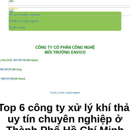
Dự án đã thực hiện
Tin tức
Tin tức chuyên nghành
Tài liệu chuyên ngành
Tuyển dụng
Video
Liên hệ
CÔNG TY CỔ PHẦN CÔNG NGHỆ
MÔI TRƯỜNG ENVICO
, Hóa Chất:
0972 957 939
(Ms Ngân)
969 298 297
(Mr Huy)
:
0938 473 386
(Mr Nhân)
Tin tức
,
Tin tức chuyên nghành
Top 6 công ty xử lý khí thả
uy tín chuyên nghiệp ở