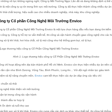
i những nỗ lực không ngừng nghỉ, Công ty Môi Trường Ngọc Lân đã và đang khẳng định vị thế 
h là một công ty uy tín trong lĩnh vực môi trường. Công ty đã thực hiện thành công nhiều dự án
khí thải chất lượng, hiệu suất cao cho nhiều doanh nghiệp, nhà máy, khu công nghiệp.
ông ty Cổ phần Công Nghệ Môi Trường Envico
ng ty Cổ phần Công Nghệ Môi Trường Envico là một lựa chọn hàng đầu nếu bạn đang tìm kiếm
 công ty. Công ty hỗ trợ tư vấn thiết kế, thi công và vận hành chuyển giao công nghệ cho các h
ng xử lý khí thải, hơi hóa chất, xử lý mùi cũng như hệ thống gom bụi, xử lý bụi.
Hình 1:
Logo thương hiệu công ty Cổ Phần Công Nghệ Môi Trường Envico
ng chỉ hoạt động trên địa bàn thành phố Hồ chí Minh, Envico còn thực hiện nhiều dự án trên c
nh lân cận như Bình Dương, Vũng Tàu, Bình Phước, Long An… Với đội ngũ nhân lực giàu kinh
hiệm và kỹ năng chuyên môn,
Envico
cam kết thực hiện các dự án đáp ứng các tiêu chí:
 chuẩn xả thải
g nghệ thân thiện với môi trường
ận lợi trong công tác vận hành
 thành đầu tư hợp lý
h ổn định và tuổi thọ cao
ài lĩnh vực xử lý khí thải, Envico còn cung cấp các dịch vụ khác như thiết kế, thi công hệ thống