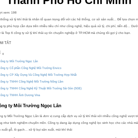
Thành Phố Hồ Chí Minh
ợt xem:
198
thống xử lý khí thải là nhân tố quan trọng đối với các hệ thống, cơ sở sản xuất… Để lựa chọn 
g ty phù hợp cần dựa trên nhiều tiêu chí như công nghệ, hiệu quả xử lý, chi phí, tiến độ… Dướ
 là Top 6 công ty xử lý khí thải uy tín chuyên nghiệp ở TP.HCM mà chúng tôi gợi ý cho bạn.
M TẮT
ông ty Môi Trường Ngọc Lân
ông ty Cổ phần Công Nghệ Môi Trường Envico
ông ty CP Xây Dựng Và Công Nghệ Môi Trường Hợp Nhất
ông ty TNHH Công Nghệ Môi Trường Nông Lâm
ông ty TNHH Công Nghệ Kỹ Thuật Môi Trường Sài Gòn (SGE)
ông ty TNHH Ánh Dương Vina
ông ty Môi Trường Ngọc Lân
g ty Môi Trường Ngọc Lân là đơn vị cung cấp dịch vụ xử lý khí thải với nhiều công nghệ vượt tr
ng như kinh nghiệm chuyên môn. Công ty đang áp dụng công nghệ lọc sinh học cho các nhà má
 xuất gỗ, lò gạch… xử lý bụi sản xuất, mùi khí thải