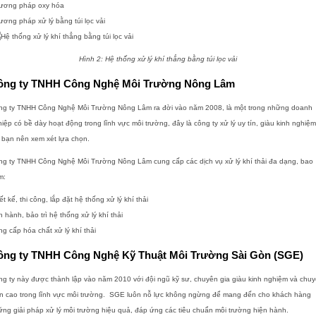
ương pháp oxy hóa
ơng pháp xử lý bằng túi lọc vải
Hình 2:
Hệ thống xử lý khí thẳng bằng túi lọc vải
ông ty TNHH Công Nghệ Môi Trường Nông Lâm
ng ty TNHH Công Nghệ Môi Trường Nông Lâm ra đời vào năm 2008, là một trong những doanh
iệp có bề dày hoạt động trong lĩnh vực môi trường, đây là công ty xử lý uy tín, giàu kinh nghiệm
 bạn nên xem xét lựa chọn.
ng ty TNHH Công Nghệ Môi Trường Nông Lâm cung cấp các dịch vụ xử lý khí thải đa dạng, bao
m:
ết kế, thi công, lắp đặt hệ thống xử lý khí thải
 hành, bảo trì hệ thống xử lý khí thải
g cấp hóa chất xử lý khí thải
ông ty TNHH Công Nghệ Kỹ Thuật Môi Trường Sài Gòn (SGE)
g ty này được thành lập vào năm 2010 với đội ngũ kỹ sư, chuyên gia giàu kinh nghiệm và chu
n cao trong lĩnh vực môi trường. SGE luôn nỗ lực không ngừng để mang đến cho khách hàng
ng giải pháp xử lý môi trường hiệu quả, đáp ứng các tiêu chuẩn môi trường hiện hành.