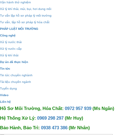
Vận hành thử nghiệm
Xử lý khí thải, mùi, bụi, hơi dung môi
Tư vấn lập hồ sơ pháp lý môi trường
Tư vấn, lập hồ sơ pháp lý hóa chất
PHÁP LUẬT MÔI TRƯỜNG
Công nghệ
Xử lý nước thải
Xử lý nước cấp
Xử lý khí thải
Dự án đã thực hiện
Tin tức
Tin tức chuyên nghành
Tài liệu chuyên ngành
Tuyển dụng
Video
Liên hệ
Hồ Sơ Môi Trường, Hóa Chất:
0972 957 939
(Ms Ngân)
Hệ Thống Xử Lý:
0969 298 297
(Mr Huy)
Bảo Hành, Bảo Trì:
0938 473 386
(Mr Nhân)