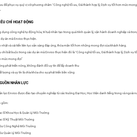
 ưu để phục vụ quý vị với phương châm “Công nghệ tối ưu, Giá thành hợp lý, Dịch vụ tốt hơn mức mong
”
TIÊU CHÍ HOẠT ĐỘNG
 dụng công nghệ tự động hóa, trí tuệ nhân tạo trong quá trình quản lý, vận hành doanh nghiệp và tron
 dự án mà Envico thực hiện.
 nhật và cải tiến liên tục sẵn sàng đáp ứng, thỏa mãn tốt hơn những mong đợi của khách hàng.
u chí bắt buộc trong các dự án mà Envico thực hiện đó là “Công nghệ tối ưu, Giá thành hợp lý, Dịch vụ tố
n mức mong đợi”
ng phát triển nóng, không đánh đổi uy tín để lấy doanh thu
t lượng và uy tín là chìa khóa cho sự phát triển bền vững
NGUỒN NHÂN LỰC
n lực Envico được đào tạo chuyên nghiệp từ các trường Đại Học, Học Viện danh tiếng trong và ngoài 
o gồm:
c Sĩ Khoa Học & Quản Lý Môi Trường
c Sĩ Kỹ Thuật Môi Trường
 Sư Công Nghệ Môi Trường
Sư Quản Lý Môi Trường