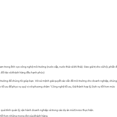
m trong lĩnh vực công nghệ môi trường (nước cấp, nước thải và khí thải). Gieo giá trị cho xã hội, phấn 
, đối tác và khách hàng đều hạnh phúc)
 trường để chúng tôi giúp bạn. Với sứ mệnh giải quyết các vấn đề môi trường cho doanh nghiệp, chúng 
 tối ưu để phục vụ quý vị với phương châm “Công nghệ tối ưu, Giá thành hợp lý, Dịch vụ tốt hơn mức
 quá trình quản lý, vận hành doanh nghiệp và trong các dự án mà Envico thực hiện.
ãn tốt hơn những mong đợi của khách hàng.