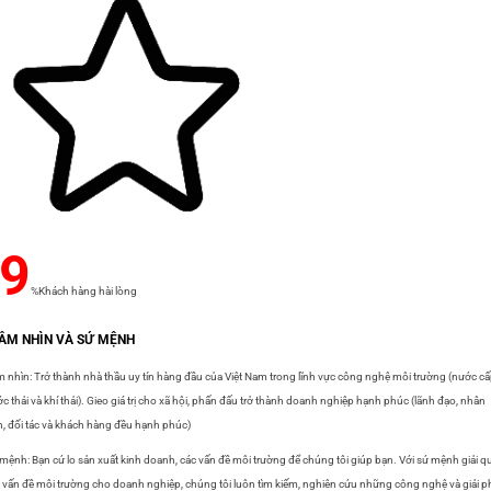
9
%Khách hàng hài lòng
TẦM NHÌN VÀ SỨ MỆNH
 nhìn: Trở thành nhà thầu uy tín hàng đầu của Việt Nam trong lĩnh vực công nghệ môi trường (nước cấ
c thải và khí thải). Gieo giá trị cho xã hội, phấn đấu trở thành doanh nghiệp hạnh phúc (lãnh đạo, nhân
n, đối tác và khách hàng đều hạnh phúc)
mệnh: Bạn cứ lo sản xuất kinh doanh, các vấn đề môi trường để chúng tôi giúp bạn. Với sứ mệnh giải q
 vấn đề môi trường cho doanh nghiệp, chúng tôi luôn tìm kiếm, nghiên cứu những công nghệ và giải 