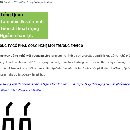
Nhân Kinh Tế và Các Chuyên Ngành Khác…
Tổng Quan
Tầm nhìn & sứ mệnh
Tiêu chí hoạt động
Nguồn nhân lực
CÔNG TY CỔ PHẦN CÔNG NGHỆ MÔI TRƯỜNG ENVICO
g ty CP Công nghệ Môi trường Envico
là một trong những đơn vị đi đầu trong lĩnh vực Công nghệ Mô
ờng. Thành lập từ năm 2011 với đội ngũ nhân lực có nhiều kinh nghiệm. Envico Corp may mắn được t
n hàng trăm dự án cho đối tác của nhiều tập đoàn đa quốc gia tới từ các nước phát triển như Trung Quố
 Loan, Hàn Quốc, Đức, Pháp, Nhật….
h hướng, kim chỉ nam của Envico là phát triển theo chiều sâu nghĩa là lấy chất lượng của sản phẩm dịch
 tiêu chí hành động và phát triển.