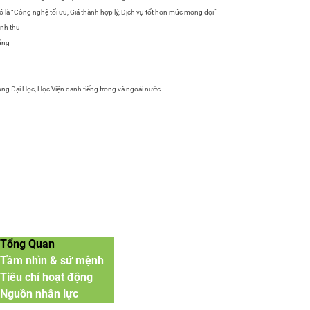
ó là “Công nghệ tối ưu, Giá thành hợp lý, Dịch vụ tốt hơn mức mong đợi”
anh thu
vững
ờng Đại Học, Học Viện danh tiếng trong và ngoài nước
Tổng Quan
Tầm nhìn & sứ mệnh
Tiêu chí hoạt động
Nguồn nhân lực