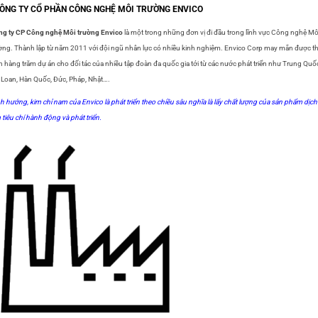
CÔNG TY CỔ PHẦN CÔNG NGHỆ MÔI TRƯỜNG ENVICO
g ty CP Công nghệ Môi trường Envico
là một trong những đơn vị đi đầu trong lĩnh vực Công nghệ Mô
ờng. Thành lập từ năm 2011 với đội ngũ nhân lực có nhiều kinh nghiệm. Envico Corp may mắn được t
n hàng trăm dự án cho đối tác của nhiều tập đoàn đa quốc gia tới từ các nước phát triển như Trung Quố
 Loan, Hàn Quốc, Đức, Pháp, Nhật….
h hướng, kim chỉ nam của Envico là phát triển theo chiều sâu nghĩa là lấy chất lượng của sản phẩm dịch
 tiêu chí hành động và phát triển.