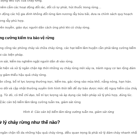
 động tiêu cực của cháy rừng.
iêm cấm các hoạt động đốt rác, đốt cỏ tự phát, hút thuốc trong rừng…
 động các hộ gia đình không đốt rừng làm nương rẫy bừa bãi, đưa ra chính sách quy hoạch
ơng rẫy phù hợp.
ên truyền, giáo dục người dân cách ứng phó khi có cháy rừng.
ng cường kiểm tra bảo vệ rừng
ng công tác phòng cháy và chữa cháy rừng, các hạt kiểm lâm huyện cần phải tăng cường kiểm
t các biện pháp.
m sát, kiểm tra nghiêm ngặt người dân đi vào rừng.
t hiện và xử lý ngăn chặn kịp thời những vụ cháy rừng mới xảy ra, tránh nguy cơ lan rộng đám
áy giảm thiểu hậu quả cháy rừng.
n công, bố trí lực lượng thường trực, kiểm tra, gác rừng vào mùa khô, nắng nóng, hạn hán.
o dõi và cập nhật thường xuyên tình hình thời tiết để dự báo được mức độ nguy hiểm của chá
g. Từ đó, có thể chỉ đạo, bố trí lực lượng và áp dụng các biện pháp xử lý phù hợp, đúng lúc.
Hình 4: Các cán bộ kiểm lâm tăng cường tuần tra, giám sát rừng
ử lý cháy rừng như thế nào?
ngăn chặn tối đa những hậu quả cháy rừng, điều quan trọng là phải xử lý đám cháy nhanh nhấ