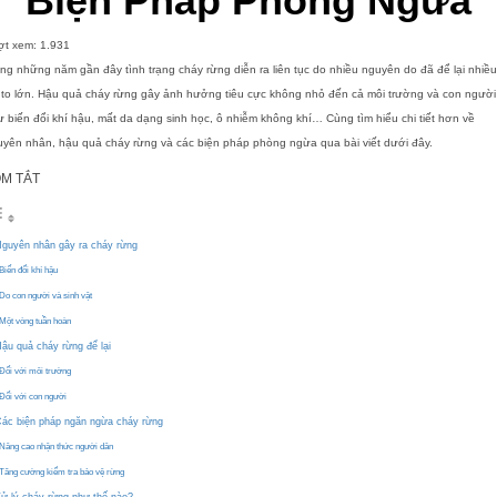
Biện Pháp Phòng Ngừa
ợt xem:
1.931
ng những năm gần đây tình trạng cháy rừng diễn ra liên tục do nhiều nguyên do đã để lại nhiề
 to lớn. Hậu quả cháy rừng gây ảnh hưởng tiêu cực không nhỏ đến cả môi trường và con người
 biến đổi khí hậu, mất da dạng sinh học, ô nhiễm không khí… Cùng tìm hiểu chi tiết hơn về
yên nhân, hậu quả cháy rừng và các biện pháp phòng ngừa qua bài viết dưới đây.
M TẮT
guyên nhân gây ra cháy rừng
Biến đổi khí hậu
Do con người và sinh vật
Một vòng tuần hoàn
ậu quả cháy rừng để lại
Đối với môi trường
Đối với con người
ác biện pháp ngăn ngừa cháy rừng
Nâng cao nhận thức người dân
Tăng cường kiểm tra bảo vệ rừng
ử lý cháy rừng như thế nào?