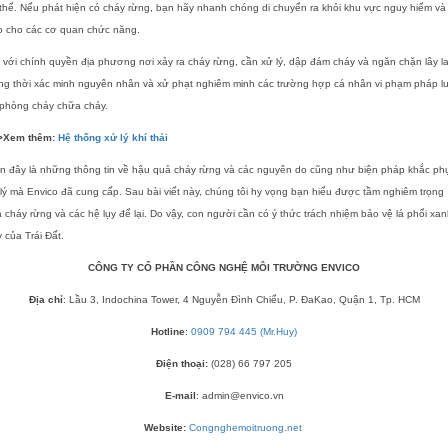
thể. Nếu phát hiện có cháy rừng, bạn hãy nhanh chóng di chuyển ra khỏi khu vực nguy hiểm và
o cho các cơ quan chức năng.
 với chính quyền địa phương nơi xảy ra cháy rừng, cần xử lý, dập đám cháy và ngăn chặn lây l
ng thời xác minh nguyên nhân và xử phạt nghiêm minh các trường hợp cá nhân vi phạm pháp lu
 phòng cháy chữa cháy.
>Xem thêm:
Hệ thống xử lý khí thải
n đây là những thông tin về hậu quả cháy rừng và các nguyên do cũng như biện pháp khắc ph
lý mà Envico đã cung cấp. Sau bài viết này, chúng tôi hy vọng bạn hiểu được tầm nghiêm trọng
 cháy rừng và các hệ lụy để lại. Do vậy, con người cần có ý thức trách nhiệm bảo vệ lá phổi xa
 của Trái Đất.
CÔNG TY CỔ P
HẦ
N CÔNG NGHỆ MÔI TRƯỜNG ENVICO
Địa chỉ
: Lầu 3, Indochina Tower, 4 Nguyễn Đình Chiểu, P. ĐaKao, Quận 1, Tp. HCM
Hotline
:
0909 794 445 (Mr.Huy)
Điện thoại:
(028) 66 797 205
E-mail
: admin@envico.vn
Website:
Congnghemoitruong.net