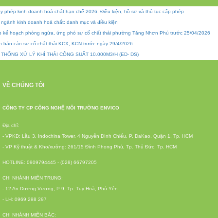
y phép kinh doanh hoá chất hạn chế 2026: Điều kiện, hồ sơ và thủ tục cấp phép
 ngành kinh doanh hoá chất: danh mục và điều kiện
p kế hoạch phòng ngừa, ứng phó sự cố chất thải phường Tăng Nhơn Phú trước 25/04/2026
p báo cáo sự cố chất thải KCX, KCN trước ngày 29/4/2026
 THỐNG XỬ LÝ KHÍ THẢI CÔNG SUẤT 10.000M3/H (ED- DS)
VỀ CHÚNG TÔI
CÔNG TY CP CÔNG NGHỆ MÔI TRƯỜNG ENVICO
Địa chỉ:
- VPKD: Lầu 3, Indochina Tower, 4 Nguyễn Đình Chiểu, P. ĐaKao, Quận 1, Tp. HCM
- VP Kỹ thuật & Kho/xưởng: 261/15 Đình Phong Phú, Tp. Thủ Đức, Tp. HCM
HOTLINE: 0909794445 - (028) 66797205
CHI NHÁNH MIỀN TRUNG:
- 12 An Dương Vương, P 9, Tp. Tuy Hoà, Phú Yên
- LH: 0969 298 297
CHI NHÁNH MIỀN BẮC: