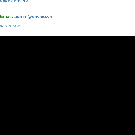
0909 79 44 45
Email:
admin@envico.vn
0909 79 44 45
Liên hệ