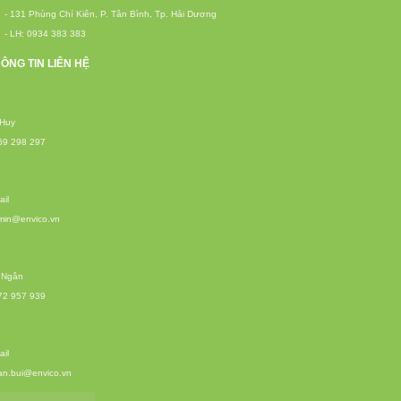
- 131 Phùng Chí Kiên, P. Tân Bình, Tp. Hải Dương
- LH: 0934 383 383
ÔNG TIN LIÊN HỆ
 Huy
69 298 297
il
min@envico.vn
 Ngân
72 957 939
il
an.bui@envico.vn