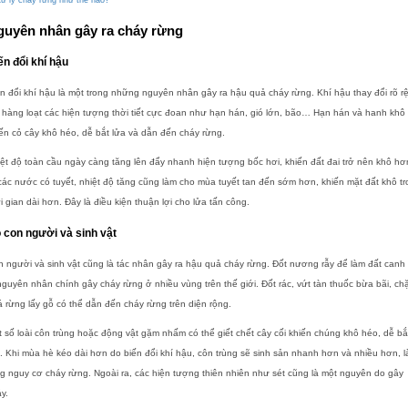
guyên nhân gây ra cháy rừng
ến đổi khí hậu
n đổi khí hậu là một trong những nguyên nhân gây ra hậu quả cháy rừng. Khí hậu thay đổi rõ rệ
 hàng loạt các hiện tượng thời tiết cực đoan như hạn hán, gió lớn, bão… Hạn hán và hanh khô
ến cỏ cây khô héo, dễ bắt lửa và dẫn đến cháy rừng.
ệt độ toàn cầu ngày càng tăng lên đẩy nhanh hiện tượng bốc hơi,
khiến đất đai trở nên khô hơ
ác nước có tuyết, nhiệt độ tăng cũng làm cho mùa tuyết tan đến sớm hơn, khiến mặt đất khô t
i gian dài hơn. Đây là điều kiện thuận lợi cho lửa tấn công.
 con người và sinh vật
 người và sinh vật cũng là tác nhân gây ra hậu quả cháy rừng.
Đốt nương rẫy để làm đất canh 
nguyên nhân chính gây cháy rừng ở nhiều vùng trên thế giới. Đốt rác, vứt tàn thuốc bừa bãi, ch
 rừng lấy gỗ có thể dẫn đến cháy rừng trên diện rộng.
 số loài côn trùng hoặc động vật gặm nhấm có thể giết chết cây cối khiến chúng khô héo, dễ bắ
. Khi mùa hè kéo dài hơn do biến đổi khí hậu, côn trùng sẽ sinh sản nhanh hơn và nhiều hơn, 
g nguy cơ cháy rừng. Ngoài ra, các hiện tượng thiên nhiên như sét cũng là một nguyên do gây
y.