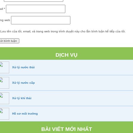
ail
*
ang web
Lưu tên của tôi, email, và trang web trong trình duyệt này cho lần bình luận kế tiếp của tôi.
DỊCH VỤ
Xử lý nước thải
Xử lý nước cấp
Xử lý khí thải
Hồ sơ môi trường
BÀI VIẾT MỚI NHẤT