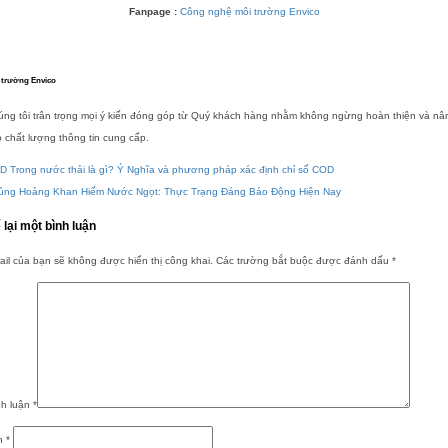
Fanpage :
Công nghệ môi trường Envico
 trường Envico
úng tôi trân trọng mọi ý kiến đóng góp từ Quý khách hàng nhằm không ngừng hoàn thiện và nâ
 chất lượng thông tin cung cấp.
D Trong nước thải là gì? Ý Nghĩa và phương pháp xác định chỉ số COD
ủng Hoảng Khan Hiếm Nước Ngọt: Thực Trạng Đáng Báo Động Hiện Nay
 lại một bình luận
il của bạn sẽ không được hiển thị công khai.
Các trường bắt buộc được đánh dấu
*
nh luận
*
n
*