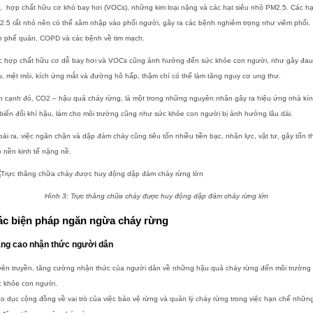
, hợp chất hữu cơ khó bay hơi (VOCs), những kim loại nặng và các hạt siêu nhỏ PM2.5. Các hạ
.5 rất nhỏ nên có thể xâm nhập vào phổi người, gây ra các bệnh nghiêm trọng như viêm phổi,
n phế quản, COPD và các bệnh về tim mạch.
c hợp chất hữu cơ dễ bay hơi và VOCs cũng ảnh hưởng đến sức khỏe con người, như gây đau
, mệt mỏi, kích ứng mắt và đường hô hấp, thậm chí có thể làm tăng nguy cơ ung thư.
n cạnh đó, CO2 – hậu quả cháy rừng, là một trong những nguyên nhân gây ra hiệu ứng nhà kí
biến đổi khí hậu, làm cho môi trường cũng như sức khỏe con người bị ảnh hưởng lâu dài.
ài ra, việc ngăn chặn và dập đám cháy cũng tiêu tốn nhiều tiền bạc, nhân lực, vật tư, gây tổn t
 nền kinh tế nặng nề.
Hình 3: Trực thăng chữa cháy được huy động dập đám cháy rừng lớn
ác biện pháp ngăn ngừa cháy rừng
ng cao nhận thức người dân
yên truyền, tăng cường nhận thức của người dân về những hậu quả cháy rừng đến môi trường
c khỏe con người.
o dục cộng đồng về vai trò của việc bảo vệ rừng và quản lý cháy rừng trong việc hạn chế nhữn