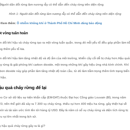
Hình 1: Người dân đốt rừng làm nương rẫy có thể dẫn đến cháy rừng trên diện rộng
>Xem thêm:
Ô nhiễm không khí ở Thành Phố Hồ Chí Minh đáng báo động
t vòng tuần hoàn
n đổi khí hậu và cháy rừng tạo ra một vòng luẩn quẩn, trong đó mỗi yếu tố đều góp phần làm t
ng thêm yếu tố kia.
n đổi khí hậu làm tăng nhiệt độ và độ ẩm của môi trường, khiến cây cối dễ bị cháy hơn.Hậu quả
y rừng là giải phóng khí carbon dioxide, một trong những khí gây hiệu ứng nhà kính chính. Khí
bon dioxide này góp phần làm tăng nhiệt độ toàn cầu, từ đó làm trầm trọng thêm tình trạng biến
 hậu.
u quả cháy rừng để lại
o Cơ sở dữ liệu sự kiện khẩn cấp (EM-DAT) thuộc Đại học Công giáo Louvain (Bỉ), trong năm
3, trên thế giới đã xảy ra 7.300 vụ cháy rừng, thiêu rụi hơn 400 triệu ha rừng, gây thiệt hại về
ời và tài sản ước tính lên tới hàng tỷ USD. Đây là năm có số vụ cháy rừng và diện tích rừng bị
êu rụi lớn nhất trong lịch sử.
 hậu quả cháy rừng gây ra là gì?