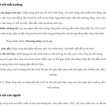
i với môi trường
t đa dạng sinh học:
Cháy rừng phá hủy hệ sinh thái rừng, nơi sinh sống của nhiều loài động vật
c vật. Các loài động vật có thể bị chết do bị cháy, ngạt khói hoặc mất môi trường sống. Các loài
c vật cũng có thể bị chết, dẫn đến mất đa dạng sinh học.
nhiễm không khí
: Sự suy giảm diện tích rừng cũng ảnh hưởng đến khả năng hấp thụ CO2 của 
h thái rừng, gây ra việc tăng lượng khí CO2 trong không khí và làm gia tăng hiệu ứng nhà kính.
Tham khảo thêm:
Phương pháp
xử lý bụi
i mòn đất:
Cháy rừng làm giảm độ bao phủ của thảm thực vật khiến đất dễ bị xói mòn.
n đổi khí hậu
: Khối lượng lớn khí CO2 thải ra môi trường do hậu quả cháy rừng là một trong
ng khí gây hiệu ứng nhà kính chính. Điều này có thể góp phần làm tăng nhiệt độ Trái đất và l
m trọng thêm tình trạng biến đổi khí hậu.
h 2: Cháy rừng sinh ra lượng lớn khi CO2 và các khí gây hiệu ứng nhà kính gây ảnh hưởng xấu
môi trường
i với con người
y rừng thải ra nhiều chất có hại cho không khí, bao gồm khói, CO2, các hợp chất hữu cơ dễ b