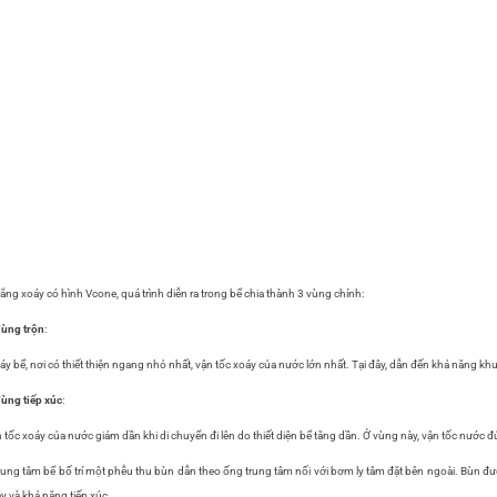
lắng xoáy có hình Vcone, quá trình diễn ra trong bể chia thành 3 vùng chính:
ùng trộn
:
áy bể, nơi có thiết thiện ngang nhỏ nhất, vận tốc xoáy của nước lớn nhất. Tại đây, dẫn đến khả năng kh
ùng tiếp xúc
:
 tốc xoáy của nước giảm dần khi di chuyển đi lên do thiết diện bể tăng dần. Ở vùng này, vận tốc nướ
rung tâm bể bố trí một phễu thu bùn dẫn theo ống trung tâm nối với bơm ly tâm đặt bên ngoài. Bùn 
y và khả năng tiếp xúc.