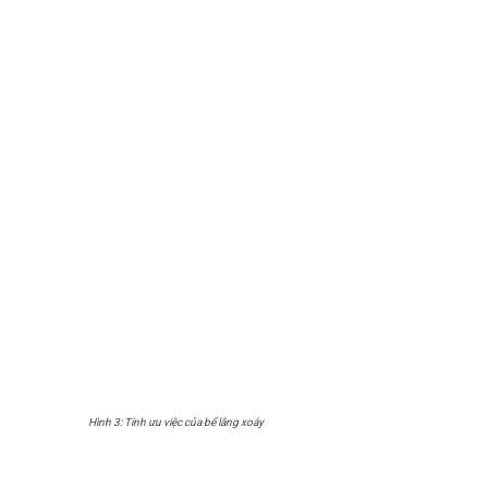
Hình 3: Tính ưu việc của bể lắng xoáy