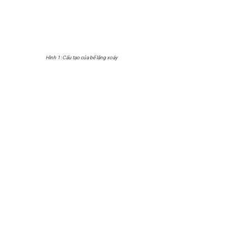
Hình 1: Cấu tạo của bể lắng xoáy