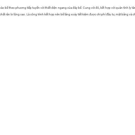
 bể theo phương tiếp tuyến với thiết diện ngang của đáy bể. Cung với đó, kết hợp với quán tính ly t
 chất rắn lơ lững cao. Là công trình kết hợp nên bể lắng xoáy tiết kiệm được chi phí đầu tư, mặt bằng và c