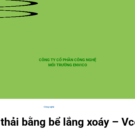
CÔNG TY CỔ PHẦN CÔNG NGHỆ
MÔI TRƯỜNG ENVICO
Công nghệ
 thải bằng bể lắng xoáy – V