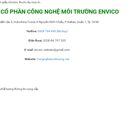
h giấy, nhuộm, thuộc da, mực in…
 CỔ P
HẦ
N CÔNG NGHỆ MÔI TRƯỜNG ENVICO
 chỉ
: Lầu 3, Indochina Tower, 4 Nguyễn Đình Chiểu, P. ĐaKao, Quận 1, Tp. HCM
Hotline
:
0909 794 445 (Mr.Huy)
Điện thoại:
(028) 66 797 205
E-mail
: envico.vietnam@gmail.com
Website:
Congnghemoitruong.net
chất lượng thông tin cung cấp.