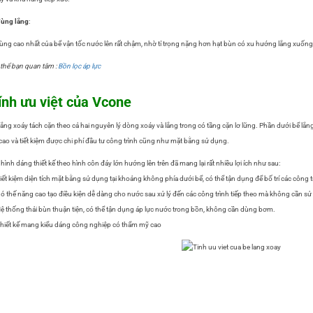
ùng lắng
:
ùng cao nhất của bể vận tốc nước lên rất chậm, nhờ tỉ trọng nặng hơn hạt bùn có xu hướng lắng xuống,
thể bạn quan tâm :
Bồn lọc áp lực
ính ưu việt của Vcone
lắng xoáy tách cặn theo cả hai nguyên lý dòng xoáy và lắng trong có tầng cặn lơ lững. Phần dưới bể lắn
 cao và tiết kiệm được chi phí đầu tư công trình cũng như mặt bằng sử dụng.
 hình dáng thiết kế theo hình côn đáy lớn hướng lên trên đã mang lại rất nhiều lợi ích như sau:
iết kiệm diện tích mặt bằng sử dụng tại khoảng không phía dưới bể, có thể tận dụng để bố trí các công tr
ó thế năng cao tạo điều kiện dễ dàng cho nước sau xử lý đến các công trình tiếp theo mà không cần 
ệ thống thải bùn thuận tiện, có thể tận dụng áp lực nước trong bồn, không cần dùng bơm.
hiết kế mang kiểu dáng công nghiệp có thẩm mỹ cao