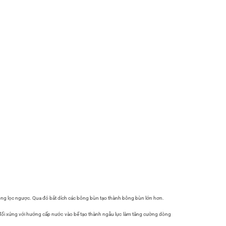
 dòng lọc ngược. Qua đó bắt dích các bông bùn tạo thành bông bùn lớn hơn.
 đối xứng với hướng cấp nước vào bể tạo thành ngẫu lực làm tăng cường dòng