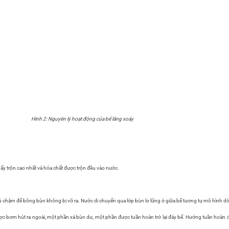
Hình 2: Nguyên lý hoạt động của bể lắng xoáy
uấy trộn cao nhất và hóa chất được trộn đều vào nước.
c đủ chậm để bông bùn không bị vỡ ra. Nước di chuyển qua lớp bùn lơ lững ở giữa bể tương tự mô hình
được bơm hút ra ngoài, một phần xả bùn dư, một phần được tuần hoàn trở lại đáy bể. Hướng tuần hoàn