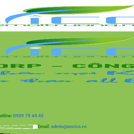
otline:
0909 79 44 45
Email:
admin@envico.vn