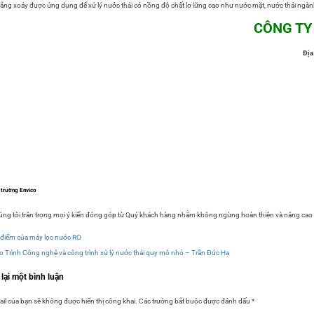
lắng xoáy được ứng dụng để xử lý nước thải có nồng độ chất lơ lững cao như nước mặt, nước thải ngàn
CÔNG TY
Địa
 trường Envico
ng tôi trân trọng mọi ý kiến đóng góp từ Quý khách hàng nhằm không ngừng hoàn thiện và nâng cao 
điểm của máy lọc nước RO
o Trình Công nghệ và công trình xử lý nước thải quy mô nhỏ – Trần Đức Hạ
 lại một bình luận
il của bạn sẽ không được hiển thị công khai.
Các trường bắt buộc được đánh dấu
*