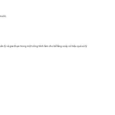
 nước.
ên lý và giai đoạn trong một công trình làm cho bể lắng xoáy có hiệu quả xử lý