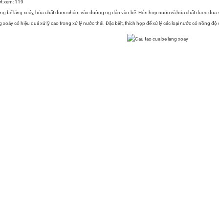
t xem:
119
ng bể lắng xoáy, hóa chất được châm vào đường ng dẫn vào bể. Hỗn hợp nước và hóa chất được đưa vào
g xoáy có hiệu quả xử lý cao trong xử lý nước thải. Đặc biệt, thích hợp để xử lý các loại nước có nồng độ