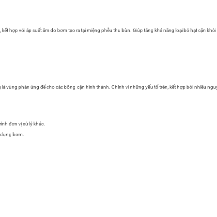
 kết hợp với áp suất âm do bơm tạo ra tại miệng phễu thu bùn. Giúp tăng khả năng loại bỏ hạt cặn khỏi
g là vùng phản ứng để cho các bông cặn hình thành. Chính vì những yếu tố trên, kết hợp bởi nhiều nguy
ình đơn vị xử lý khác.
sử dụng bơm.