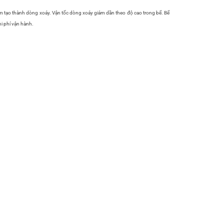
âm tạo thành dòng xoáy. Vận tốc dòng xoáy giảm dần theo độ cao trong bể. Bể
hi phí vận hành.