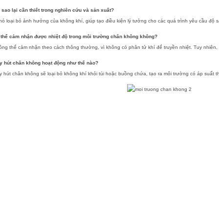
 sao lại cần thiết trong nghiên cứu và sản xuất?
nó loại bỏ ảnh hưởng của không khí, giúp tạo điều kiện lý tưởng cho các quá trình yêu cầu độ 
 thể cảm nhận được nhiệt độ trong môi trường chân không không?
ng thể cảm nhận theo cách thông thường, vì không có phân tử khí để truyền nhiệt. Tuy nhiên, 
y hút chân không hoạt động như thế nào?
 hút chân không sẽ loại bỏ không khí khỏi túi hoặc buồng chứa, tạo ra môi trường có áp suất 