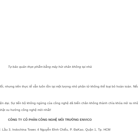
Tự bảo quản thực phẩm bằng máy hút chân không tại nhà
ối, nhưng trên thực tế vẫn luôn tồn tại một lượng nhỏ phân tử không thể loại bỏ hoàn toàn. N
hiện đại. Sự tiến bộ không ngừng của công nghệ đã biến chân không thành chìa khóa mở ra nhữn
 nhật xu hướng công nghệ mới nhất!
CÔNG TY CỔ PHẦN CÔNG NGHỆ MÔI TRƯỜNG ENVICO
ỉ
: Lầu 3, Indochina Tower, 4 Nguyễn Đình Chiểu, P. ĐaKao, Quận 1, Tp. HCM