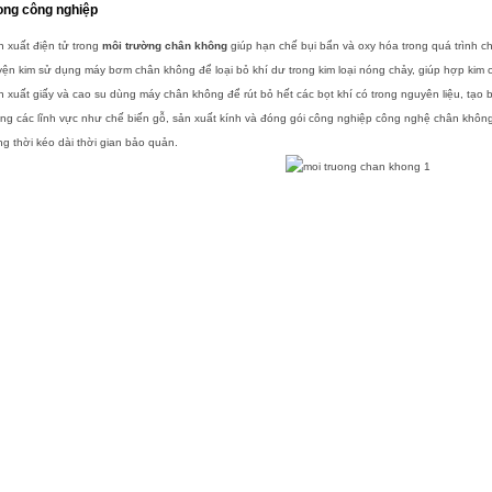
ong công nghiệp
 xuất điện tử trong
môi trường chân không
giúp hạn chế bụi bẩn và oxy hóa trong quá trình chế
yện kim
sử dụng máy bơm chân không để loại bỏ khí dư trong kim loại nóng chảy, giúp hợp kim
 xuất giấy và cao su
dùng máy chân không để rút bỏ hết các bọt khí có trong nguyên liệu, tạo
ng các lĩnh vực như chế biến gỗ, sản xuất kính và đóng gói công nghiệp công nghệ chân không
g thời kéo dài thời gian bảo quản.