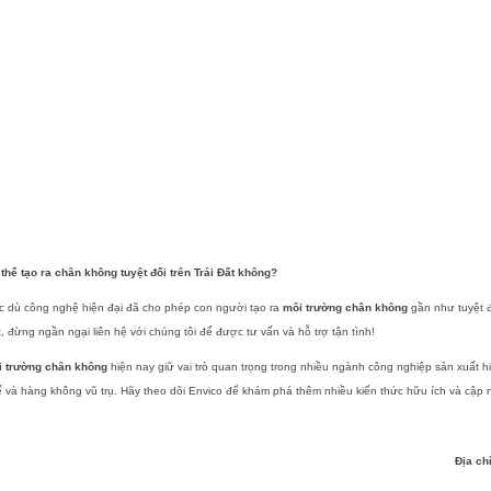
thể tạo ra chân không tuyệt đối trên Trái Đất không?
c dù công nghệ hiện đại đã cho phép con người tạo ra
môi trường chân không
gần như tuyệt đ
t, đừng ngần ngại liên hệ với chúng tôi để được tư vấn và hỗ trợ tận tình!
i trường chân không
hiện nay giữ vai trò quan trọng trong nhiều ngành công nghiệp sản xuất 
ế và hàng không vũ trụ. Hãy theo dõi Envico để khám phá thêm nhiều kiến thức hữu ích và cập
Địa ch