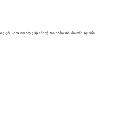
óng gói. Cách làm này giúp bảo vệ sản phẩm khỏi ẩm mốc, bụi bẩn,