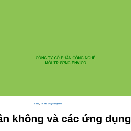
CÔNG TY CỔ PHẦN CÔNG NGHỆ
MÔI TRƯỜNG ENVICO
Tin tức
,
Tin tức chuyên nghành
ân không và các ứng dụng