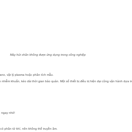
Máy hút chân không được ứng dụng trong công nghiệp
ano, vật lý plasma hoặc phân tích mẫu.
 nhiễm khuẩn, kéo dài thời gian bảo quản. Một số thiết bị điều trị hiện đại cũng vận hành dựa 
ảo ngay nhé!
có phân tử khí, nên không thể truyền âm.