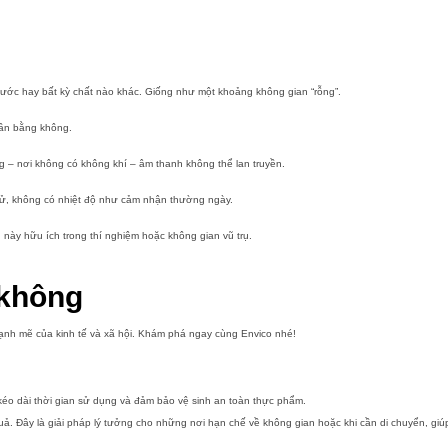
ước hay bất kỳ chất nào khác. Giống như một khoảng không gian “rỗng”.
gần bằng không.
g – nơi không có không khí – âm thanh không thể lan truyền.
ử,
không có nhiệt độ như cảm nhận thường ngày.
 này hữu ích trong thí nghiệm hoặc không gian vũ trụ.
 không
mạnh mẽ của kinh tế và xã hội. Khám phá ngay cùng Envico nhé!
kéo dài thời gian sử dụng và đảm bảo vệ sinh an toàn thực phẩm.
uả. Đây là giải pháp lý tưởng cho những nơi hạn chế về không gian hoặc khi cần di chuyển, g