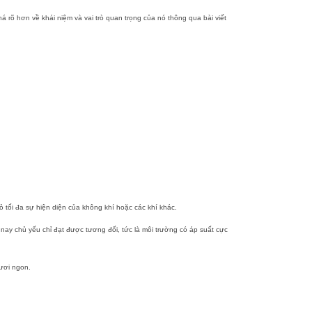
á rõ hơn về khái niệm và vai trò quan trọng của nó thông qua bài viết
 tối đa sự hiện diện của không khí hoặc các khí khác.
 nay chủ yếu chỉ đạt được tương đối, tức là môi trường có áp suất cực
tươi ngon.