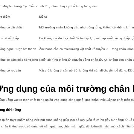
i đây là những đặc điểm chính được trình bày cụ thể trong bảng sau.
c điểm
Mô tả
ông có vật chất
Môi trường chân không
gần như trống rỗng, không có không khí, n
 suất rất thấp
Do không có khí hay chất để tạo áp lực, nên áp suất cực kỳ thấp, 
ông nghe được âm thanh
Âm thanh cần có môi trường vật chất để truyền đi. Trong chân khôn
ông có cảm giác nóng lạnh
Nhiệt độ hình thành từ chuyển động phân tử. Khi không còn phân t
ông có lực cản
Vật thể không bị cản trở bởi không khí nên di chuyển dễ dàng. Điều
Ứng dụng của môi trường chân
ng đóng vai trò then chốt trong nhiều ứng dụng công nghệ, góp phần thúc đẩy sự phát triển 
ong đời sống
 quản thực phẩm bằng việc hút chân không giúp loại bỏ oxy (yếu tố chính gây hư hỏng) từ đó 
 chân không được sử dụng để nén quần áo, chăn màn, giúp tiết kiệm diện tích một cách hiệu q