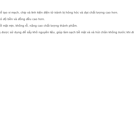
 tạo vi mạch, chip và linh kiện điện tử tránh bị hỏng hóc và đạt chất lượng cao hơn.
 có độ bền và đồng đều cao hơn.
 bề mặt mịn, không rỗ, nâng cao chất lượng thành phẩm.
 được sử dụng để sấy khô nguyên liệu, giúp làm sạch bề mặt và và hút chân không trước khi đ