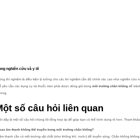
ong nghiên cứu và y tế
òng thí nghiệm
là điều kiện lý tưởng cho các thí nghiệm cần độ chính xác cao như nghiên cứu n
ế yêu cầu các dụng cụ và thuốc men phải được đóng gói trong
môi trường chân không
để tránh
ương.
ột số câu hỏi liên quan
i đây là một số câu hỏi chúng tôi tổng hợp lại để giúp bạn có thể hình dung rõ hơn. Tham kh
 sao âm thanh không thể truyền trong môi trường chân không?
âm thanh cần có môi trường vật chất (như không khí, nước) để truyền sóng. Chân không không 