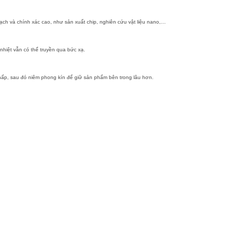
sạch và chính xác cao, như sản xuất chip, nghiên cứu vật liệu nano,…
nhiệt vẫn có thể truyền qua bức xạ.
thấp, sau đó niêm phong kín để giữ sản phẩm bên trong lâu hơn.