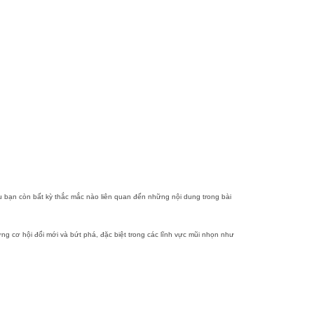
ếu bạn còn bất kỳ thắc mắc nào liên quan đến những nội dung trong bài
g cơ hội đổi mới và bứt phá, đặc biệt trong các lĩnh vực mũi nhọn như