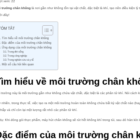
ợt xem:
22
i trường chân không
là nơi gần như không tồn tại vật chất, đặc biệt là khí, tạo nên điều kiện
i đây!
TÓM TẮT
Tìm hiểu về môi trường chân không
Đặc điểm của môi trường chân không
Ứng dụng của môi trường chân không
Trong đời sống
Trong công nghiệp
Trong nghiên cứu và y tế
Một số câu hỏi liên quan
Tìm hiểu về môi trường chân k
i trường này
là môi trường gần như không chứa vật chất, đặc biệt là các phân tử khí. Nói cách
 nhiên, trong thực tế, việc tạo ra một môi trường hoàn toàn không chứa bất kỳ vật chất nào (h
thấp và chỉ còn lại một lượng rất nhỏ các phân tử khí.
dụ: Khi đóng gói thực phẩm, máy hút chân không sẽ rút hết không khí trong túi, sau đó hàn kín 
Đặc điểm của môi trường chân 