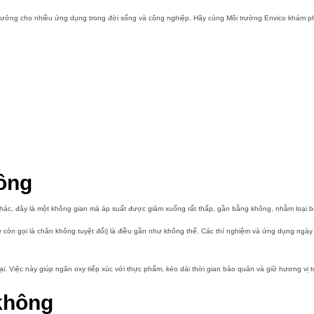
 lý tưởng cho nhiều ứng dụng trong đời sống và công nghiệp. Hãy cùng Môi trường Envico khám ph
hông
 khác, đây là một không gian mà áp suất được giảm xuống rất thấp, gần bằng không, nhằm loại bỏ
ay còn gọi là chân không tuyệt đối) là điều gần như không thể. Các thí nghiệm và ứng dụng ngày
lại. Việc này giúp ngăn oxy tiếp xúc với thực phẩm, kéo dài thời gian bảo quản và giữ hương vị 
không