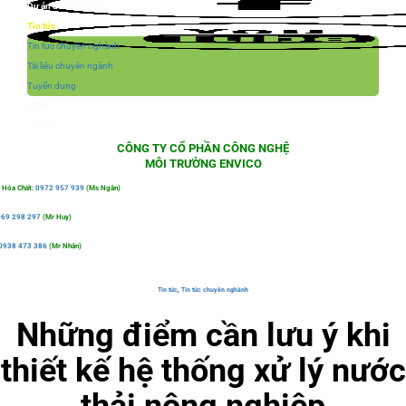
Dự án đã thực hiện
Tin tức
Tin tức chuyên nghành
Tài liệu chuyên ngành
Tuyển dụng
Video
Liên hệ
CÔNG TY CỔ PHẦN CÔNG NGHỆ
MÔI TRƯỜNG ENVICO
 Hóa Chất:
0972 957 939
(Ms Ngân)
69 298 297
(Mr Huy)
0938 473 386
(Mr Nhân)
Tin tức
,
Tin tức chuyên nghành
Những điểm cần lưu ý khi
thiết kế hệ thống xử lý nước
thải nông nghiệp