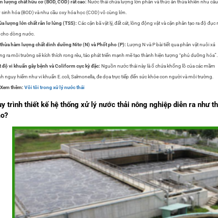
 lượng chất hữu cơ (BOD, COD) rất cao:
Nước thải chứa lượng lớn phân và thức ăn thừa khiến nhu cầu
 sinh hóa (BOD) và nhu cầu oxy hóa học (COD) vô cùng lớn.
a lượng lớn chất rắn lơ lửng (TSS):
Các cặn bã vật lý, đất cát, lông động vật và cặn phân tạo ra độ đục r
 cho dòng nước.
thừa hàm lượng chất dinh dưỡng Nitơ (N) và Phốt pho (P):
Lượng N và P bài tiết qua phân vật nuôi xả
ng ra môi trường sẽ kích thích rong rêu, tảo phát triển mạnh mẽ tạo thành hiện tượng “phú dưỡng hóa”.
 độ vi khuẩn gây bệnh và Coliform cực kỳ đặc:
Nguồn nước thải này là ổ chứa khổng lồ của các mầm
h nguy hiểm như vi khuẩn E.coli, Salmonella, đe dọa trực tiếp đến sức khỏe con người và môi trường.
>Xem thêm:
Vôi tôi trong xử lý nước thải
y trình thiết kế hệ thống xử lý nước thải nông nghiệp diễn ra như t
ào?