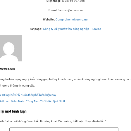
Điện thoại :
(028) 66 797 205
E-mail :
admin@envico.vn
Website :
Congnghemoitruong.net
Fanpage :
Công ty xử lý nước thải công nghiệp – Envico
 trường Envico
ng tôi trân trọng mọi ý kiến đóng góp từ Quý khách hàng nhằm không ngừng hoàn thiện và nâng cao
t lượng thông tin cung cấp.
 10 loại bể xử lý nước thải phổ biến hiện nay
Chất Làm Mềm Nước Cứng Tạm Thời Hiệu Quả Nhất
 lại một bình luận
il của bạn sẽ không được hiển thị công khai.
Các trường bắt buộc được đánh dấu
*