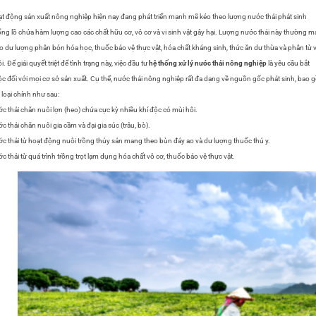
t động sản xuất nông nghiệp hiện nay đang phát triển mạnh mẽ kéo theo lượng nước thải phát sinh
ng lồ chứa hàm lượng cao các chất hữu cơ, vô cơ và vi sinh vật gây hại. Lượng nước thải này thường 
o dư lượng phân bón hóa học, thuốc bảo vệ thực vật, hóa chất kháng sinh, thức ăn dư thừa và phân từ 
i. Để giải quyết triệt để tình trạng này, việc đầu tư
hệ thống xử lý nước thải nông nghiệp
là yêu cầu bắt
c đối với mọi cơ sở sản xuất. Cụ thể, nước thải nông nghiệp rất đa dạng về nguồn gốc phát sinh, bao
 loại chính như sau:
c thải chăn nuôi lợn (heo) chứa cực kỳ nhiều khí độc có mùi hôi.
c thải chăn nuôi gia cầm và đại gia súc (trâu, bò).
c thải từ hoạt động nuôi trồng thủy sản mang theo bùn đáy ao và dư lượng thuốc thú y.
c thải từ quá trình trồng trọt lạm dụng hóa chất vô cơ, thuốc bảo vệ thực vật.