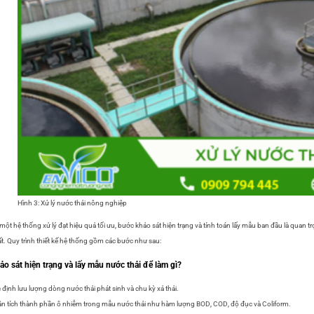
Hình 3: Xử lý nước thải nông nghiệp
một hệ thống xử lý đạt hiệu quả tối ưu, bước khảo sát hiện trạng và tính toán lấy mẫu ban đầu là quan t
t. Quy trình thiết kế hệ thống gồm các bước như sau:
ảo sát hiện trạng và lấy mẫu nước thải để làm gì?
 định lưu lượng dòng nước thải phát sinh và chu kỳ xả thải.
n tích thành phần ô nhiễm trong mẫu nước thải như hàm lượng BOD, COD, độ đục và Coliform.