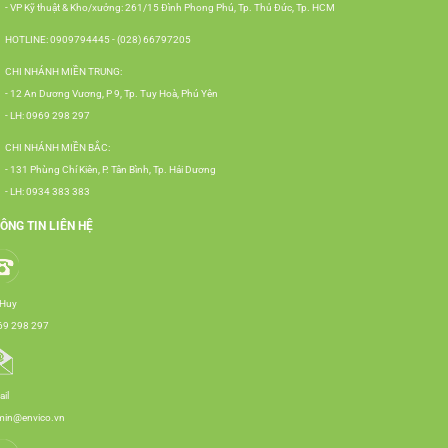
- VP Kỹ thuật & Kho/xưởng: 261/15 Đình Phong Phú, Tp. Thủ Đức, Tp. HCM
HOTLINE: 0909794445 - (028) 66797205
CHI NHÁNH MIỀN TRUNG:
- 12 An Dương Vương, P 9, Tp. Tuy Hoà, Phú Yên
- LH: 0969 298 297
CHI NHÁNH MIỀN BẮC:
- 131 Phùng Chí Kiên, P. Tân Bình, Tp. Hải Dương
- LH: 0934 383 383
ÔNG TIN LIÊN HỆ
 Huy
69 298 297
il
min@envico.vn