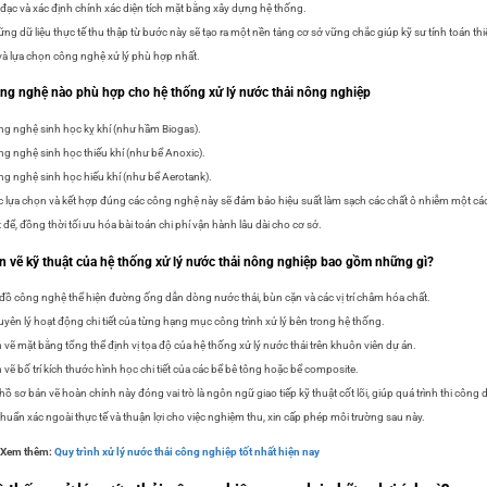
đạc và xác định chính xác diện tích mặt bằng xây dựng hệ thống.
ng dữ liệu thực tế thu thập từ bước này sẽ tạo ra một nền tảng cơ sở vững chắc giúp kỹ sư tính toán thi
và lựa chọn công nghệ xử lý phù hợp nhất.
ng nghệ nào phù hợp cho hệ thống xử lý nước thải nông nghiệp
g nghệ sinh học kỵ khí (như hầm Biogas).
g nghệ sinh học thiếu khí (như bể Anoxic).
g nghệ sinh học hiếu khí (như bể Aerotank).
c lựa chọn và kết hợp đúng các công nghệ này sẽ đảm bảo hiệu suất làm sạch các chất ô nhiễm một cá
ệt để, đồng thời tối ưu hóa bài toán chi phí vận hành lâu dài cho cơ sở.
n vẽ kỹ thuật của hệ thống xử lý nước thải nông nghiệp bao gồm những gì?
đồ công nghệ thể hiện đường ống dẫn dòng nước thải, bùn cặn và các vị trí châm hóa chất.
yên lý hoạt động chi tiết của từng hạng mục công trình xử lý bên trong hệ thống.
 vẽ mặt bằng tổng thể định vị tọa độ của hệ thống xử lý nước thải trên khuôn viên dự án.
 vẽ bố trí kích thước hình học chi tiết của các bể bê tông hoặc bể composite.
hồ sơ bản vẽ hoàn chỉnh này đóng vai trò là ngôn ngữ giao tiếp kỹ thuật cốt lõi, giúp quá trình thi công 
chuẩn xác ngoài thực tế và thuận lợi cho việc nghiệm thu, xin cấp phép môi trường sau này.
>Xem thêm:
Quy trình xử lý nước thải công nghiệp tốt nhất hiện nay