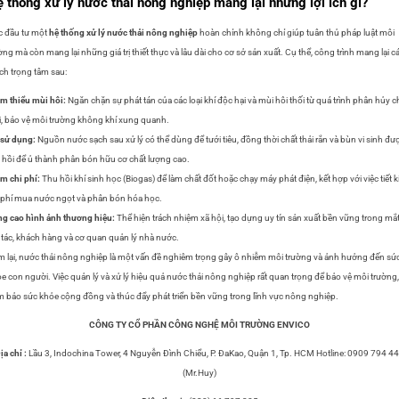
 thống xử lý nước thải nông nghiệp mang lại những lợi ích gì?
c đầu tư một
hệ thống xử lý nước thải nông nghiệp
hoàn chỉnh không chỉ giúp tuân thủ pháp luật môi
ờng mà còn mang lại những giá trị thiết thực và lâu dài cho cơ sở sản xuất. Cụ thể, công trình mang lại c
 ích trọng tâm sau:
m thiểu mùi hôi:
Ngăn chặn sự phát tán của các loại khí độc hại và mùi hôi thối từ quá trình phân hủy c
i, bảo vệ môi trường không khí xung quanh.
 sử dụng:
Nguồn nước sạch sau xử lý có thể dùng để tưới tiêu, đồng thời chất thải rắn và bùn vi sinh đư
 hồi để ủ thành phân bón hữu cơ chất lượng cao.
m chi phí:
Thu hồi khí sinh học (Biogas) để làm chất đốt hoặc chạy máy phát điện, kết hợp với việc tiết 
 phí mua nước ngọt và phân bón hóa học.
g cao hình ảnh thương hiệu:
Thể hiện trách nhiệm xã hội, tạo dựng uy tín sản xuất bền vững trong mắ
 tác, khách hàng và cơ quan quản lý nhà nước.
 lại, nước thải nông nghiệp là một vấn đề nghiêm trọng gây ô nhiễm môi trường và ảnh hưởng đến sứ
e con người. Việc quản lý và xử lý hiệu quả nước thải nông nghiệp rất quan trọng để bảo vệ môi trường,
 bảo sức khỏe cộng đồng và thúc đẩy phát triển bền vững trong lĩnh vực nông nghiệp.
CÔNG TY CỔ PHẦN CÔNG NGHỆ MÔI TRƯỜNG ENVICO
ịa chỉ :
Lầu 3, Indochina Tower, 4 Nguyễn Đình Chiểu, P. ĐaKao, Quận 1, Tp. HCM Hotline: 0909 794 4
(Mr.Huy)