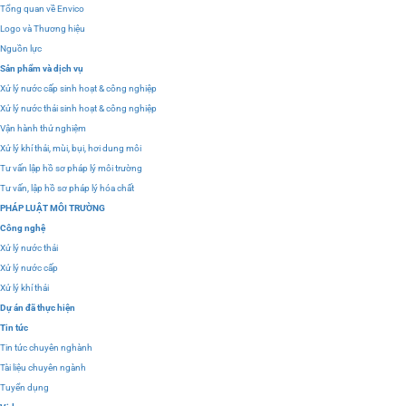
Tổng quan về Envico
Logo và Thương hiệu
Nguồn lực
Sản phẩm và dịch vụ
Xử lý nước cấp sinh hoạt & công nghiệp
Xử lý nước thải sinh hoạt & công nghiệp
Vận hành thử nghiệm
Xử lý khí thải, mùi, bụi, hơi dung môi
Tư vấn lập hồ sơ pháp lý môi trường
Tư vấn, lập hồ sơ pháp lý hóa chất
PHÁP LUẬT MÔI TRƯỜNG
Công nghệ
Xử lý nước thải
Xử lý nước cấp
Xử lý khí thải
Dự án đã thực hiện
Tin tức
Tin tức chuyên nghành
Tài liệu chuyên ngành
Tuyển dụng