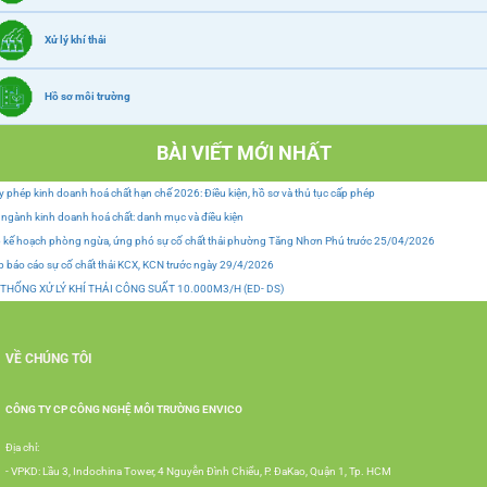
Xử lý khí thải
Hồ sơ môi trường
BÀI VIẾT MỚI NHẤT
y phép kinh doanh hoá chất hạn chế 2026: Điều kiện, hồ sơ và thủ tục cấp phép
ngành kinh doanh hoá chất: danh mục và điều kiện
 kế hoạch phòng ngừa, ứng phó sự cố chất thải phường Tăng Nhơn Phú trước 25/04/2026
 báo cáo sự cố chất thải KCX, KCN trước ngày 29/4/2026
 THỐNG XỬ LÝ KHÍ THẢI CÔNG SUẤT 10.000M3/H (ED- DS)
VỀ CHÚNG TÔI
CÔNG TY CP CÔNG NGHỆ MÔI TRƯỜNG ENVICO
Địa chỉ:
- VPKD: Lầu 3, Indochina Tower, 4 Nguyễn Đình Chiểu, P. ĐaKao, Quận 1, Tp. HCM