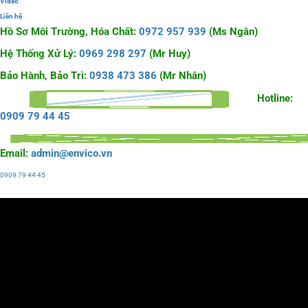
Video
Liên hệ
Hồ Sơ Môi Trường, Hóa Chất:
0972 957 939
(Ms Ngân)
Hệ Thống Xử Lý:
0969 298 297
(Mr Huy)
Bảo Hành, Bảo Trì:
0938 473 386
(Mr Nhân)
Hotline:
0909 79 44 45
Email:
admin@envico.vn
0909 79 44 45
Liên hệ