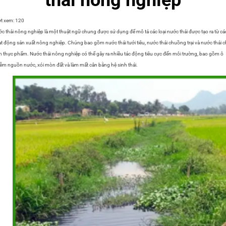
t xem:
120
c thải nông nghiệp là một thuật ngữ chung được sử dụng để mô tả các loại nước thải được tạo ra từ cá
t động sản xuất nông nghiệp. Chúng bao gồm nước thải tưới tiêu, nước thải chuồng trại và nước thải 
n thực phẩm. Nước thải nông nghiệp có thể gây ra nhiều tác động tiêu cực đến môi trường, bao gồm ô
ễm nguồn nước, xói mòn đất và làm mất cân bằng hệ sinh thái.