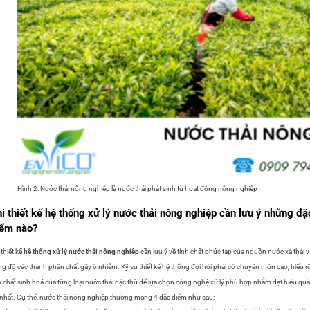
Hình 2: Nước thải nông nghiệp là nước thải phát sinh từ hoạt động nông nghiệp
i thiết kế hệ thống xử lý nước thải nông nghiệp cần lưu ý những đặ
iểm nào?
 thiết kế
hệ thống xử lý nước thải nông nghiệp
cần lưu ý về tính chất phức tạp của nguồn nước xả thải v
g độ các thành phần chất gây ô nhiễm. Kỹ sư thiết kế hệ thống đòi hỏi phải có chuyên môn cao, hiểu r
 chất sinh hoá của từng loại nước thải đặc thù để lựa chọn công nghệ xử lý phù hợp nhằm đạt hiệu quả 
nhất. Cụ thể, nước thải nông nghiệp thường mang 4 đặc điểm như sau: