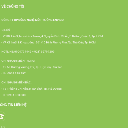
VỀ CHÚNG TÔI
CÔNG TY CP CÔNG NGHỆ MÔI TRƯỜNG ENVICO
Địa chỉ:
- VPKD: Lầu 3, Indochina Tower, 4 Nguyễn Đình Chiểu, P. ĐaKao, Quận 1, Tp. HCM
- VP Kỹ thuật & Kho/xưởng: 261/15 Đình Phong Phú, Tp. Thủ Đức, Tp. HCM
HOTLINE: 0909794445 - (028) 66797205
CHI NHÁNH MIỀN TRUNG:
- 12 An Dương Vương, P 9, Tp. Tuy Hoà, Phú Yên
- LH: 0969 298 297
CHI NHÁNH MIỀN BẮC:
- 131 Phùng Chí Kiên, P. Tân Bình, Tp. Hải Dương
- LH: 0934 383 383
ÔNG TIN LIÊN HỆ
 Huy