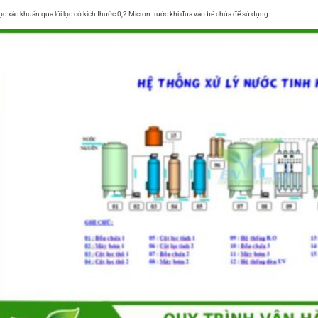
ọc xác khuẩn qua lõi lọc có kích thước 0,2 Micron trước khi đưa vào bể chứa để sử dụng.