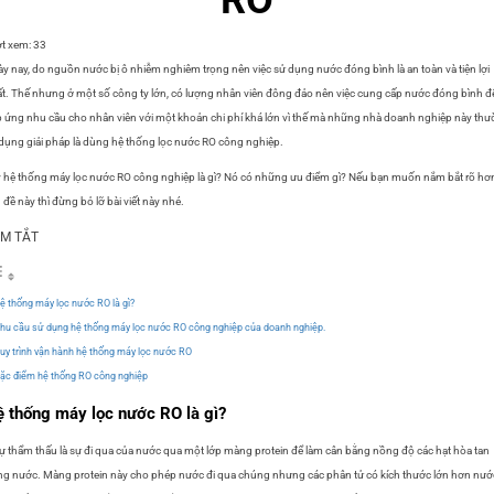
t xem:
33
y nay, do nguồn nước bị ô nhiễm nghiêm trọng nên việc sử dụng nước đóng bình là an toàn và tiện lợi
t. Thế nhưng ở một số công ty lớn, có lượng nhân viên đông đảo nên việc cung cấp nước đóng bình đ
 ứng nhu cầu cho nhân viên với một khoản chi phí khá lớn vì thế mà những nhà doanh nghiệp này th
dụng giải pháp là dùng hệ thống lọc nước RO công nghiệp.
 hệ thống máy lọc nước RO công nghiệp là gì? Nó có những ưu điểm gì? Nếu bạn muốn nắm bắt rõ hơ
 đề này thì đừng bỏ lỡ bài viết này nhé.
M TẮT
ệ thống máy lọc nước RO là gì?
hu cầu sử dụng hệ thống máy lọc nước RO công nghiệp của doanh nghiệp.
uy trình vận hành hệ thống máy lọc nước RO
ặc điểm hệ thống RO công nghiệp
 thống máy lọc nước RO là gì?
thẩm thấu là sự đi qua của nước qua một lớp màng protein để làm cân bằng nồng độ các hạt hòa tan
ng nước. Màng protein này cho phép nước đi qua chúng nhưng các phân tử có kích thước lớn hơn nướ