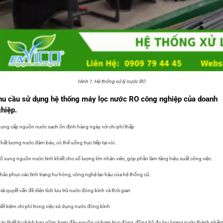
Hình 1: Hệ thống xử lý nước RO
u cầu sử dụng hệ thống máy lọc nước RO công nghiệp của doanh
hiệp.
ung cấp nguồn nước sạch ổn định hàng ngày với chi phí thấp
hất lượng nước đảm bảo, có thể uống trực tiếp tại vòi.
ổ sung nguồn nước tinh khiết cho số lượng lớn nhân viên, góp phần làm tăng hiệu suất công việc.
hắc phục các tình trạng hư hỏng, công nghệ lạc hậu của hệ thống cũ.
iải quyết vấn đề diện tích lưu trữ nước đóng bình và thời gian
iết kiệm chi phí trong việc sử dụng nước đóng bình
 thiết bị chính bao gồm: bơm đầu nguồn và bơm trục đúng, đồng hồ đo lưu lượng nước thành phẩm