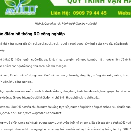
Hình 2: Quy trình vận hành hệ thống lọc nước RO
c điểm hệ thống RO công nghiệp
ó khả năng cung cấp từ 150l, 350l, 500l, 750l, 1000l, 1500l, 2000l tùy thuộc vào nhu cầu của doanh
iệp.
ó thể xử lý nhiều nguồn nước đầu vào khác nhau, bao gồm cả nước lợ, nước mặn, nước nhiễm đá vôi 
c nhiễm các độc tố nặng như asen, sắt, chì, mangan…
áp ứng tốt nhu cầu sử dụng nước lớn ở các cơ quan, nhà máy, xí nghiệp, xưởng sản xuất, trường học,
h viện, khu công nghiệp…
hục vụ nhu cầu sản xuất nước tinh khiết để đóng chai, đóng bình, làm đá sạch, làm nguyên liệu cho các
 vị sản xuất rượu bia, nước giải khát, đơn vị chế biến thực phẩm, khu chế xuất …
c sau khi xử lý đạt tiêu chuẩn nước ăn uống trực tiếp, nước đóng bình đóng chai theo tiêu chuẩn của
Tế, QCVN 06-1:2010/BYT và QCVN 01-2009/BYT.
g ty Cổ phần Công nghệ Môi trường ENVICO chuyên thiết kế, thi công, lắp đặt các công trình xử lý nư
 nước sạch cho các khu công nghiệp nhà máy. Nếu cần hỗ trợ hay thắc mắc về hệ thống liên hệ 0909 