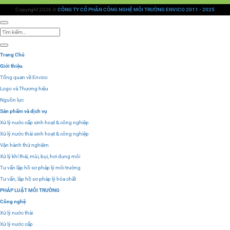
Copyright 2026 ©
CÔNG TY CỔ PHẦN CÔNG NGHỆ MÔI TRƯỜNG ENVICO 2011 - 2025
Tìm
kiếm:
Trang Chủ
Giới thiệu
Tổng quan về Envico
Logo và Thương hiệu
Nguồn lực
Sản phẩm và dịch vụ
Xử lý nước cấp sinh hoạt & công nghiệp
Xử lý nước thải sinh hoạt & công nghiệp
Vận hành thử nghiệm
Xử lý khí thải, mùi, bụi, hơi dung môi
Tư vấn lập hồ sơ pháp lý môi trường
Tư vấn, lập hồ sơ pháp lý hóa chất
PHÁP LUẬT MÔI TRƯỜNG
Công nghệ
Xử lý nước thải
Xử lý nước cấp