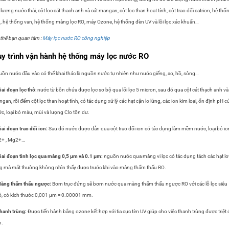
 lượng nước thải, cột lọc cát thạch anh và cát mangan, cột lọc than hoạt tính, cột trao đổi catrion, hệ thố
, hệ thống van, hệ thống màng lọc RO, máy Ozone, hệ thống đèn UV và lõi lọc xác khuẩn…
thể bạn quan tâm :
Máy lọc nước RO công nghiệp
y trình vận hành hệ thống máy lọc nước RO
ồn nước đầu vào có thể khai thác là nguồn nước tự nhiên như nước giếng, ao, hồ, sông…
iai đoạn lọc thô
: nước từ bồn chứa được lọc sơ bộ qua lõi lọc 5 micron, sau đó qua cột cát thạch anh và
gan, rồi đếm cột lọc than hoạt tính, có tác dụng xử lý các hạt cặn lơ lửng, các ion kim loại, ổn định pH c
c, loại bỏ màu, mùi và lượng Clo tồn dư.
iai đoạn trao đổi ion:
Sau đó nước được dẫn qua cột trao đổi ion có tác dụng làm mềm nước, loại bỏ io
2+ , Mg2+…
iai đoạn tinh lọc qua màng 0,5 µm và 0.1 µm:
nguồn nước qua màng vi lọc có tác dụng tách các hạt lơ
g mà mắt thường không nhìn thấy được trước khi vào màng thẩm thấu RO.
àng thẩm thấu ngược:
Bơm trục đứng sẽ bơm nước qua màng thẩm thấu ngược RO với các lỗ lọc siêu
, có kích thước 0,001 µm = 0.00001 mm.
hanh trùng:
Được tiến hành bằng ozone kết hợp với tia cực tím UV giúp cho việc thanh trùng được triệt 
n.