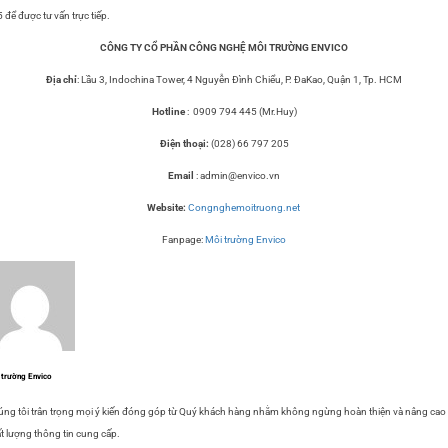
 để được tư vấn trực tiếp.
CÔNG TY CỔ PHẦN CÔNG NGHỆ MÔI TRƯỜNG ENVICO
Địa chỉ
: Lầu 3, Indochina Tower, 4 Nguyễn Đình Chiểu, P. ĐaKao, Quận 1, Tp. HCM
Hotline
: 0909 794 445 (Mr.Huy)
Điện thoại:
(028) 66 797 205
Email
: admin@envico.vn
Website:
Congnghemoitruong.net
Fanpage:
Môi trường Envico
 trường Envico
ng tôi trân trọng mọi ý kiến đóng góp từ Quý khách hàng nhằm không ngừng hoàn thiện và nâng cao
t lượng thông tin cung cấp.