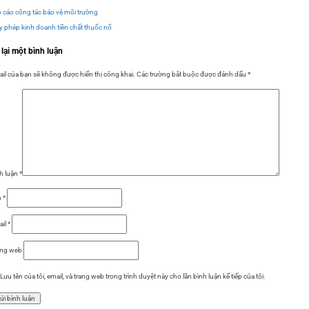
 cáo công tác bảo vệ môi trường
y phép kinh doanh tiền chất thuốc nổ
 lại một bình luận
il của bạn sẽ không được hiển thị công khai.
Các trường bắt buộc được đánh dấu
*
h luận
*
n
*
ail
*
ang web
Lưu tên của tôi, email, và trang web trong trình duyệt này cho lần bình luận kế tiếp của tôi.