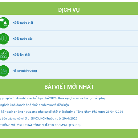
DỊCH VỤ
Xử lý nước thải
Xử lý nước cấp
Xử lý khí thải
Hồ sơ môi trường
BÀI VIẾT MỚI NHẤT
y phép kinh doanh hoá chất hạn chế 2026: Điều kiện, hồ sơ và thủ tục cấp phép
ngành kinh doanh hoá chất: danh mục và điều kiện
 kế hoạch phòng ngừa, ứng phó sự cố chất thải phường Tăng Nhơn Phú trước 25/04/2026
 báo cáo sự cố chất thải KCX, KCN trước ngày 29/4/2026
 THỐNG XỬ LÝ KHÍ THẢI CÔNG SUẤT 10.000M3/H (ED- DS)