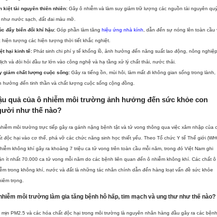
 kiệt tài nguyên thiên nhiên:
Gây ô nhiễm và làm suy giảm trữ lượng các nguồn tài nguyên qu
á như nước sạch, đất đai màu mỡ.
c đẩy biến đổi khí hậu:
Góp phần làm tăng
hiệu ứng nhà kính
, dẫn đến sự nóng lên toàn cầu
 hiện tượng các hiện tượng thời tiết khắc nghiệt.
ệt hại kinh tế:
Phát sinh chi phí y tế khổng lồ, ảnh hưởng đến năng suất lao động, nông nghiệp
lịch và đòi hỏi đầu tư lớn vào công nghệ và hạ tầng xử lý chất thải, nước thải.
y giảm chất lượng cuộc sống:
Gây ra tiếng ồn, mùi hôi, làm mất đi không gian sống trong lành,
h hưởng đến tinh thần và chất lượng cuộc sống cộng đồng.
ậu quả của ô nhiễm môi trường ảnh hưởng đến sức khỏe con
gười như thế nào?
hiễm môi trường trực tiếp gây ra gánh nặng bệnh tật và tử vong thông qua việc xâm nhập của 
t độc hại vào cơ thể, phá vỡ các chức năng sinh học thiết yếu. Theo Tổ chức Y tế Thế giới (WH
hiễm không khí gây ra khoảng 7 triệu ca tử vong trên toàn cầu mỗi năm, trong đó Việt Nam ghi
n ít nhất 70.000 ca tử vong mỗi năm do các bệnh liên quan đến ô nhiễm không khí. Các chất ô
ễm trong không khí, nước và đất là những tác nhân chính dẫn đến hàng loạt vấn đề sức khỏe
iêm trọng.
nhiễm môi trường làm gia tăng bệnh hô hấp, tim mạch và ung thư như thế nào?
 mịn PM2.5 và các hóa chất độc hại trong môi trường là nguyên nhân hàng đầu gây ra các bện