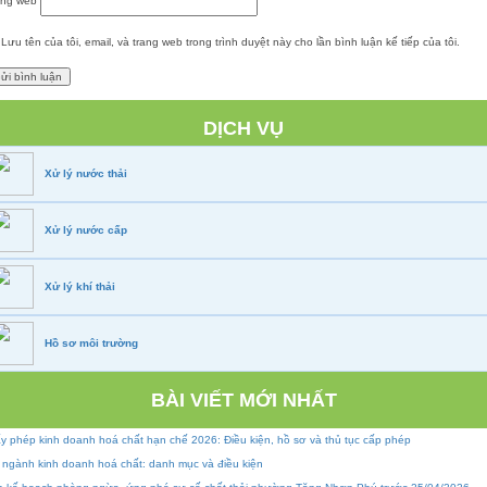
ang web
Lưu tên của tôi, email, và trang web trong trình duyệt này cho lần bình luận kế tiếp của tôi.
DỊCH VỤ
Xử lý nước thải
Xử lý nước cấp
Xử lý khí thải
Hồ sơ môi trường
BÀI VIẾT MỚI NHẤT
y phép kinh doanh hoá chất hạn chế 2026: Điều kiện, hồ sơ và thủ tục cấp phép
 ngành kinh doanh hoá chất: danh mục và điều kiện