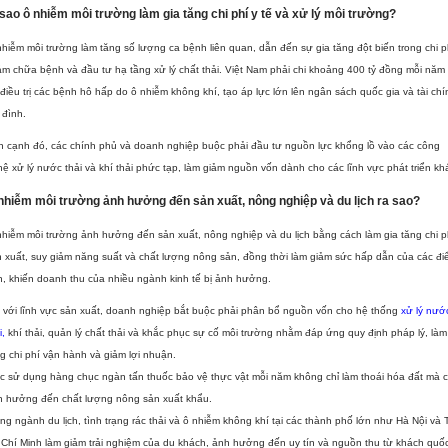
 sao ô nhiễm môi trường làm gia tăng chi phí y tế và xử lý môi trường?
hiễm môi trường làm tăng số lượng ca bệnh liên quan, dẫn đến sự gia tăng đột biến trong chi p
m chữa bệnh và đầu tư hạ tầng xử lý chất thải. Việt Nam phải chi khoảng 400 tỷ đồng mỗi năm 
điều trị các bệnh hô hấp do ô nhiễm không khí, tạo áp lực lớn lên ngân sách quốc gia và tài chí
 đình.
 cạnh đó, các chính phủ và doanh nghiệp buộc phải đầu tư nguồn lực khổng lồ vào các công
ệ xử lý nước thải và khí thải phức tạp, làm giảm nguồn vốn dành cho các lĩnh vực phát triển kh
nhiễm môi trường ảnh hưởng đến sản xuất, nông nghiệp và du lịch ra sao?
hiễm môi trường ảnh hưởng đến sản xuất, nông nghiệp và du lịch bằng cách làm gia tăng chi p
 xuất, suy giảm năng suất và chất lượng nông sản, đồng thời làm giảm sức hấp dẫn của các đ
, khiến doanh thu của nhiều ngành kinh tế bị ảnh hưởng.
 với lĩnh vực sản xuất, doanh nghiệp bắt buộc phải phân bổ nguồn vốn cho hệ thống
xử lý nướ
i
,
khí thải, quản lý chất thải và khắc phục sự cố môi trường nhằm đáp ứng quy định pháp lý, làm
g chi phí vận hành và giảm lợi nhuận.
c sử dụng hàng chục ngàn tấn thuốc bảo vệ thực vật mỗi năm không chỉ làm thoái hóa đất mà 
h hưởng đến chất lượng nông sản xuất khẩu.
ng ngành du lịch, tình trạng rác thải và ô nhiễm không khí tại các thành phố lớn như Hà Nội và 
Chí Minh làm giảm trải nghiệm của du khách, ảnh hưởng đến uy tín và nguồn thu từ khách quố