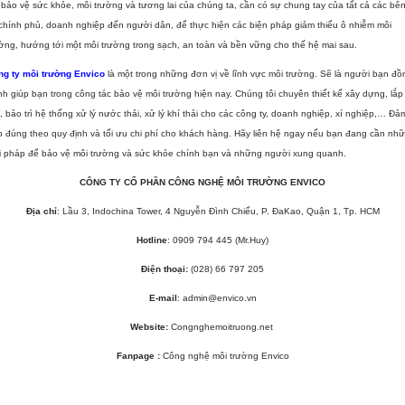
bảo vệ sức khỏe, môi trường và tương lai của chúng ta, cần có sự chung tay của tất cả các bên
chính phủ, doanh nghiệp đến người dân, để thực hiện các biện pháp giảm thiểu ô nhiễm môi
ờng, hướng tới một môi trường trong sạch, an toàn và bền vững cho thế hệ mai sau.
ng ty môi trường Envico
là một trong những đơn vị về lĩnh vực môi trường. Sẽ là người bạn đồ
h giúp bạn trong công tác bảo vệ môi trường hiện nay. Chúng tôi chuyên thiết kế xây dựng, lắp
, bảo trì hệ thống xử lý nước thải, xử lý khí thải cho các công ty, doanh nghiệp, xí nghiệp,… Đả
 đúng theo quy định và tối ưu chi phí cho khách hàng. Hãy liên hệ ngay nếu bạn đang cần nh
ải pháp để bảo vệ môi trường và sức khỏe chính bạn và những người xung quanh.
CÔNG TY CỔ P
HẦ
N CÔNG NGHỆ MÔI TRƯỜNG ENVICO
Địa chỉ
: Lầu 3, Indochina Tower, 4 Nguyễn Đình Chiểu, P. ĐaKao, Quận 1, Tp. HCM
Hotline
:
0909 794 445 (Mr.Huy)
Điện thoại:
(028) 66 797 205
E-mail
: admin@envico.vn
Website:
Congnghemoitruong.net
Fanpage :
Công nghệ môi trường Envico