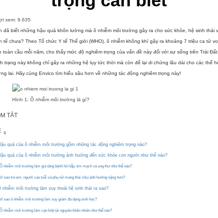
trọng cần biết
ợt xem:
9.635
 đã biết những hậu quả khôn lường mà ô nhiễm môi trường gây ra cho sức khỏe, hệ sinh thái 
h tế chưa? Theo Tổ chức Y tế Thế giới (WHO), ô nhiễm không khí gây ra khoảng 7 triệu ca tử v
n toàn cầu mỗi năm, cho thấy mức độ nghiêm trọng của vấn đề này đối với sự sống trên Trái Đất
h trạng này không chỉ gây ra những hệ lụy tức thời mà còn để lại di chứng lâu dài cho các thế h
ng lai. Hãy cùng Envico tìm hiểu sâu hơn về những tác động nghiêm trọng này!
Hình 1: Ô nhiễm môi trường là gì?
M TẮT
ậu quả của ô nhiễm môi trường gồm những tác động nghiêm trọng nào?
ậu quả của ô nhiễm môi trường ảnh hưởng đến sức khỏe con người như thế nào?
Ô nhiễm môi trường làm gia tăng bệnh hô hấp, tim mạch và ung thư như thế nào?
Vì sao trẻ em, người cao tuổi và phụ nữ mang thai chịu ảnh hưởng nặng hơn?
 nhiễm môi trường làm suy thoái hệ sinh thái ra sao?
Vì sao ô nhiễm môi trường làm suy giảm đa dạng sinh học?
Ô nhiễm môi trường làm cạn kiệt tài nguyên thiên nhiên như thế nào?