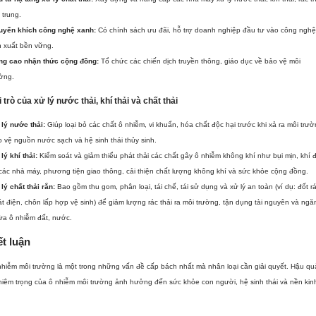
 trung.
uyến khích công nghệ xanh:
Có chính sách ưu đãi, hỗ trợ doanh nghiệp đầu tư vào công nghệ
n xuất bền vững.
ng cao nhận thức cộng đồng:
Tổ chức các chiến dịch truyền thông, giáo dục về bảo vệ môi
ờng.
i trò của xử lý nước thải, khí thải và chất thải
lý nước thải:
Giúp loại bỏ các chất ô nhiễm, vi khuẩn, hóa chất độc hại trước khi xả ra môi trườ
 vệ nguồn nước sạch và hệ sinh thái thủy sinh.
lý khí thải:
Kiểm soát và giảm thiểu phát thải các chất gây ô nhiễm không khí như bụi mịn, khí 
các nhà máy, phương tiện giao thông, cải thiện chất lượng không khí và sức khỏe cộng đồng.
lý chất thải rắn:
Bao gồm thu gom, phân loại, tái chế, tái sử dụng và xử lý an toàn (ví dụ: đốt r
t điện, chôn lấp hợp vệ sinh) để giảm lượng rác thải ra môi trường, tận dụng tài nguyên và ngă
ừa ô nhiễm đất, nước.
t luận
hiễm môi trường là một trong những vấn đề cấp bách nhất mà nhân loại cần giải quyết. Hậu qu
iêm trọng của ô nhiễm môi trường ảnh hưởng đến sức khỏe con người, hệ sinh thái và nền kin