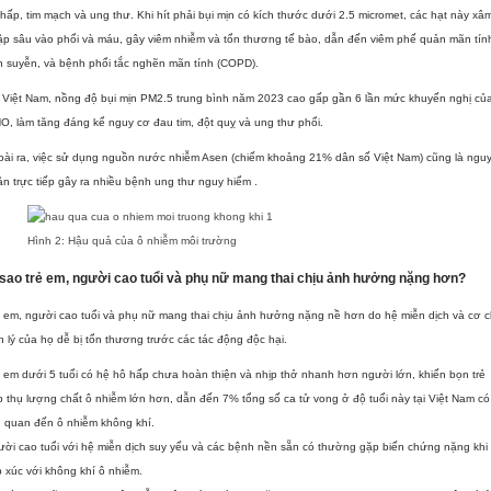
hấp, tim mạch và ung thư. Khi hít phải bụi mịn có kích thước dưới 2.5 micromet, các hạt này xâ
p sâu vào phổi và máu, gây viêm nhiễm và tổn thương tế bào, dẫn đến viêm phế quản mãn tín
n suyễn, và bệnh phổi tắc nghẽn mãn tính (COPD).
 Việt Nam, nồng độ bụi mịn PM2.5 trung bình năm 2023 cao gấp gần 6 lần mức khuyến nghị củ
, làm tăng đáng kể nguy cơ đau tim, đột quỵ và ung thư phổi.
oài ra, việc sử dụng nguồn nước nhiễm Asen (chiếm khoảng 21% dân số Việt Nam) cũng là ngu
n trực tiếp gây ra nhiều bệnh ung thư nguy hiểm .
Hình 2: Hậu quả của ô nhiễm môi trường
 sao trẻ em, người cao tuổi và phụ nữ mang thai chịu ảnh hưởng nặng hơn?
 em, người cao tuổi và phụ nữ mang thai chịu ảnh hưởng nặng nề hơn do hệ miễn dịch và cơ 
h lý của họ dễ bị tổn thương trước các tác động độc hại.
 em dưới 5 tuổi có hệ hô hấp chưa hoàn thiện và nhịp thở nhanh hơn người lớn, khiến bọn trẻ
 thụ lượng chất ô nhiễm lớn hơn, dẫn đến 7% tổng số ca tử vong ở độ tuổi này tại Việt Nam có
n quan đến ô nhiễm không khí.
ời cao tuổi với hệ miễn dịch suy yếu và các bệnh nền sẵn có thường gặp biến chứng nặng khi
p xúc với không khí ô nhiễm.