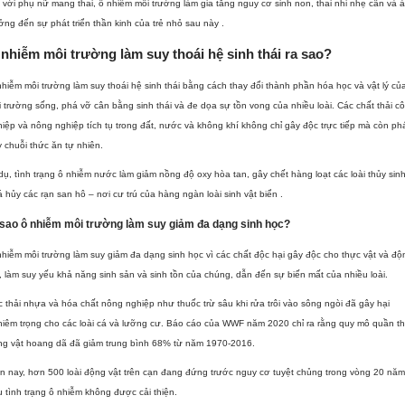
 với phụ nữ mang thai, ô nhiễm môi trường làm gia tăng nguy cơ sinh non, thai nhi nhẹ cân và 
ng đến sự phát triển thần kinh của trẻ nhỏ sau này .
nhiễm môi trường làm suy thoái hệ sinh thái ra sao?
hiễm môi trường làm suy thoái hệ sinh thái bằng cách thay đổi thành phần hóa học và vật lý củ
 trường sống, phá vỡ cân bằng sinh thái và đe dọa sự tồn vong của nhiều loài.
Các chất thải c
iệp và nông nghiệp tích tụ trong đất, nước và không khí không chỉ gây độc trực tiếp mà còn ph
 chuỗi thức ăn tự nhiên.
dụ, tình trạng ô nhiễm nước làm giảm nồng độ oxy hòa tan, gây chết hàng loạt các loài thủy sin
 hủy các rạn san hô – nơi cư trú của hàng ngàn loài sinh vật biển .
 sao ô nhiễm môi trường làm suy giảm đa dạng sinh học?
hiễm môi trường làm suy giảm đa dạng sinh học vì các chất độc hại gây độc cho thực vật và độ
, làm suy yếu khả năng sinh sản và sinh tồn của chúng, dẫn đến sự biến mất của nhiều loài.
 thải nhựa và hóa chất nông nghiệp như thuốc trừ sâu khi rửa trôi vào sông ngòi đã gây hại
iêm trọng cho các loài cá và lưỡng cư.
Báo cáo của WWF năm 2020 chỉ ra rằng quy mô quần t
ng vật hoang dã đã giảm trung bình 68% từ năm 1970-2016.
n nay, hơn 500 loài động vật trên cạn đang đứng trước nguy cơ tuyệt chủng trong vòng 20 năm
 tình trạng ô nhiễm không được cải thiện.