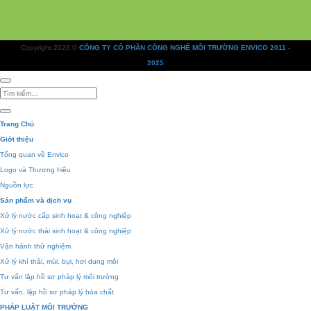
Copyright 2026 ©
CÔNG TY CỔ PHẦN CÔNG NGHỆ MÔI TRƯỜNG ENVICO 2011 -
2025
Tìm
kiếm:
Trang Chủ
Giới thiệu
Tổng quan về Envico
Logo và Thương hiệu
Nguồn lực
Sản phẩm và dịch vụ
Xử lý nước cấp sinh hoạt & công nghiệp
Xử lý nước thải sinh hoạt & công nghiệp
Vận hành thử nghiệm
Xử lý khí thải, mùi, bụi, hơi dung môi
Tư vấn lập hồ sơ pháp lý môi trường
Tư vấn, lập hồ sơ pháp lý hóa chất
PHÁP LUẬT MÔI TRƯỜNG