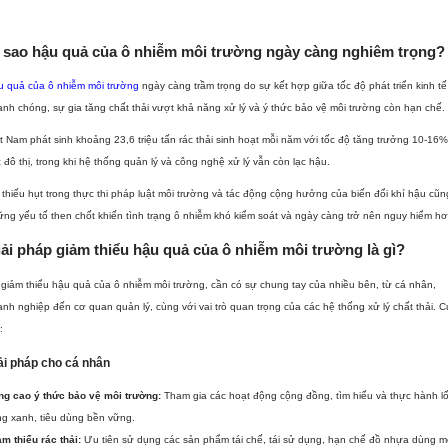
ì sao hậu quả của ô nhiễm môi trường ngày càng nghiêm trọng?
u quả của ô nhiễm môi trường
ngày càng trầm trọng do sự kết hợp giữa tốc độ phát triển kinh tế
nh chóng, sự gia tăng chất thải vượt khả năng xử lý và ý thức bảo vệ môi trường còn hạn chế.
t Nam phát sinh khoảng 23,6 triệu tấn rác thải sinh hoạt mỗi năm với tốc độ tăng trưởng 10-16% 
 đô thị, trong khi hệ thống quản lý và công nghệ xử lý vẫn còn lạc hậu.
thiếu hụt trong thực thi pháp luật môi trường và tác động cộng hưởng của biến đổi khí hậu cũn
ng yếu tố then chốt khiến tình trạng ô nhiễm khó kiểm soát và ngày càng trở nên nguy hiểm hơ
ải pháp giảm thiểu hậu quả của ô nhiễm môi trường là gì?
giảm thiểu hậu quả của ô nhiễm môi trường, cần có sự chung tay của nhiều bên, từ cá nhân,
nh nghiệp đến cơ quan quản lý, cùng với vai trò quan trọng của các hệ thống xử lý chất thải. C
:
ải pháp cho cá nhân
ng cao ý thức bảo vệ môi trường:
Tham gia các hoạt động cộng đồng, tìm hiểu và thực hành lố
g xanh, tiêu dùng bền vững.
m thiểu rác thải:
Ưu tiên sử dụng các sản phẩm tái chế, tái sử dụng, hạn chế đồ nhựa dùng m