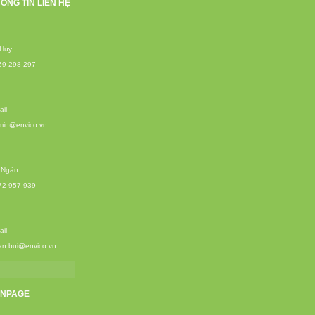
ÔNG TIN LIÊN HỆ
 Huy
69 298 297
il
min@envico.vn
 Ngân
72 957 939
il
an.bui@envico.vn
ANPAGE