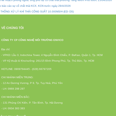
p kế hoạch phòng ngừa, ứng phó sự cố chất thải phường Tăng Nhơn Phú trước 25/04/2026
p báo cáo sự cố chất thải KCX, KCN trước ngày 29/4/2026
 THỐNG XỬ LÝ KHÍ THẢI CÔNG SUẤT 10.000M3/H (ED- DS)
VỀ CHÚNG TÔI
CÔNG TY CP CÔNG NGHỆ MÔI TRƯỜNG ENVICO
Địa chỉ:
- VPKD: Lầu 3, Indochina Tower, 4 Nguyễn Đình Chiểu, P. ĐaKao, Quận 1, Tp. HCM
- VP Kỹ thuật & Kho/xưởng: 261/15 Đình Phong Phú, Tp. Thủ Đức, Tp. HCM
HOTLINE: 0909794445 - (028) 66797205
CHI NHÁNH MIỀN TRUNG:
- 12 An Dương Vương, P 9, Tp. Tuy Hoà, Phú Yên
- LH: 0969 298 297
CHI NHÁNH MIỀN BẮC:
- 131 Phùng Chí Kiên, P. Tân Bình, Tp. Hải Dương
- LH: 0934 383 383