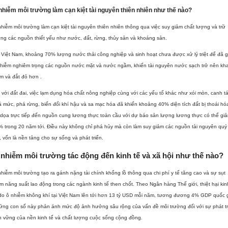
nhiễm môi trường làm cạn kiệt tài nguyên thiên nhiên như thế nào?
hiễm môi trường làm cạn kiệt tài nguyên thiên nhiên thông qua việc suy giảm chất lượng và trữ
ng các nguồn thiết yếu như nước, đất, rừng, thủy sản và khoáng sản.
 Việt Nam, khoảng 70% lượng nước thải công nghiệp và sinh hoạt chưa được xử lý triệt để đã 
nhiễm nghiêm trọng các nguồn nước mặt và nước ngầm, khiến tài nguyên nước sạch trở nên kh
m và đắt đỏ hơn .
 với đất đai, việc lạm dụng hóa chất nông nghiệp cùng với các yếu tố khác như xói mòn, canh t
 mức, phá rừng, biến đổi khí hậu và sa mạc hóa đã khiến khoảng 40% diện tích đất bị thoái hó
dọa trực tiếp đến nguồn cung lương thực toàn cầu với dự báo sản lượng lương thực có thể gi
 trong 20 năm tới. Điều này không chỉ phá hủy mà còn làm suy giảm các nguồn tài nguyên quý
, vốn là nền tảng cho sự sống và phát triển.
nhiễm môi trường tác động đến kinh tế và xã hội như thế nào?
hiễm môi trường tạo ra gánh nặng tài chính khổng lồ thông qua chi phí y tế tăng cao và sự sụt
m năng suất lao động trong các ngành kinh tế then chốt. Theo Ngân hàng Thế giới, thiệt hại kin
do ô nhiễm không khí tại Việt Nam lên tới hơn 13 tỷ USD mỗi năm, tương đương 4% GDP quốc g
ững con số này phản ánh mức độ ảnh hưởng sâu rộng của vấn đề môi trường đối với sự phát tr
 vững của nền kinh tế và chất lượng cuộc sống cộng đồng.