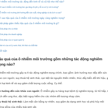
 nhiễm môi trường tác động đến kinh tế và xã hội như thế nào?
Vì sao ô nhiễm môi trường làm gia tăng chi phí y tế và xử lý môi trường?
Ô nhiễm môi trường ảnh hưởng đến sản xuất, nông nghiệp và du lịch ra sao?
ì sao hậu quả của ô nhiễm môi trường ngày càng nghiêm trọng?
iải pháp giảm thiểu hậu quả của ô nhiễm môi trường là gì?
Giải pháp cho cá nhân
Giải pháp cho doanh nghiệp
Giải pháp của cơ quan quản lý
Vai trò của xử lý nước thải, khí thải và chất thải
ết luận
ậu quả của ô nhiễm môi trường gồm những tác động nghiêm
rọng nào?
hiễm môi trường gây ra 6 tác động nghiêm trọng chính, bao gồm: ảnh hưởng trực tiếp đến sức
e con người, suy thoái hệ sinh thái, cạn kiệt tài nguyên thiên nhiên, thúc đẩy biến đổi khí hậu, 
ệt hại kinh tế và suy giảm chất lượng cuộc sống. Cụ thể:
h hưởng đến sức khỏe con người:
Ô nhiễm gây ra hàng loạt bệnh lý nghiêm trọng, từ hô hấp, 
ch đến ung thư, đặc biệt nguy hiểm cho các nhóm đối tượng nhạy cảm.
 thoái hệ sinh thái:
Làm mất cân bằng tự nhiên, suy giảm đa dạng sinh học và phá hủy môi
ờng sống của nhiều loài sinh vật.