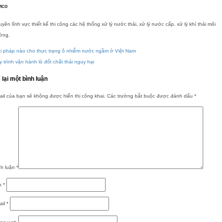
ICO
yên lĩnh vực thiết kế thi công các hệ thống xử lý nước thải, xử lý nước cấp, xử lý khí thải môi
ờng.
ải pháp nào cho thực trạng ô nhiễm nước ngầm ở Việt Nam
 trình vận hành lò đốt chất thải nguy hại
 lại một bình luận
il của bạn sẽ không được hiển thị công khai.
Các trường bắt buộc được đánh dấu
*
nh luận
*
n
*
ail
*