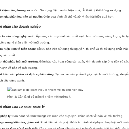
.
ết kiệm năng lượng và nước:
Sử dụng điện, nước hiệu quả, tắt thiết bị khi không sử dụng.
m gia phân loại rác tại nguồn:
Giúp quá trình tái chế và xử lý rác thải hiệu quả hơn.
ải pháp cho doanh nghiệp
u tư vào công nghệ xanh:
Áp dụng các quy trình sản xuất sạch hơn, sử dụng năng lượng tái t
công nghệ thân thiện với môi trường.
c hiện kinh tế tuần hoàn:
Tối ưu hóa việc sử dụng tài nguyên, tái chế và tái sử dụng chất thải
ng sản xuất.
n thủ pháp luật môi trường:
Đảm bảo các hoạt động sản xuất, kinh doanh đáp ứng đầy đủ các
 định về bảo vệ môi trường.
át triển sản phẩm và dịch vụ bền vững:
Tạo ra các sản phẩm ít gây hại cho môi trường, khuyế
ch tiêu dùng xanh.
.
Hình 3: Cần là gì để giảm ô nhiễm môi trường?
ải pháp của cơ quan quản lý
pháp lý:
Ban hành và thực thi nghiêm minh các quy định, chính sách về bảo vệ môi trường.
ng cường kiểm tra, giám sát:
Phát hiện và xử lý kịp thời các hành vi vi phạm pháp luật môi trườ
 tư hạ tầng xử lý chất thải:
Xây dựng và nâng cấp các nhà máy xử lý nước thải, khí thải, rác th