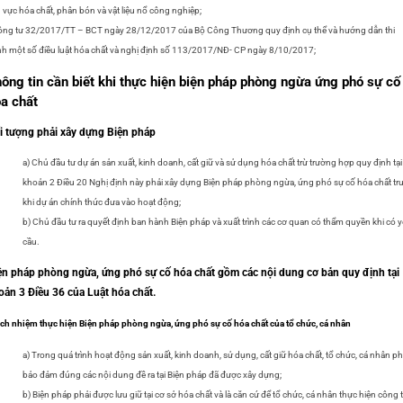
h vực hóa chất, phân bón và vật liệu nổ công nghiệp;
ng tư 32/2017/TT – BCT ngày 28/12/2017 của Bộ Công Thương quy định cụ thể và hướng dẫn thi
h một số điều luật hóa chất và nghị định số 113/2017/NĐ- CP ngày 8/10/2017;
ông tin cần biết khi thực hiện biện pháp phòng ngừa ứng phó sự cố
a chất
i tượng phải xây dựng Biện pháp
a) Chủ đầu tư dự án sản xuất, kinh doanh, cất giữ và sử dụng hóa chất trừ trường hợp quy định tại
khoản 2 Điều 20 Nghị định này phải xây dựng Biện pháp phòng ngừa, ứng phó sự cố hóa chất tr
khi dự án chính thức đưa vào hoạt động;
b) Chủ đầu tư ra quyết định ban hành Biện pháp và xuất trình các cơ quan có thẩm quyền khi có 
cầu.
ện pháp phòng ngừa, ứng phó sự cố hóa chất gồm các nội dung cơ bản quy định tại
oản 3 Điều 36 của Luật hóa chất.
ch nhiệm thực hiện Biện pháp phòng ngừa, ứng phó sự cố hóa chất của tổ chức, cá nhân
a) Trong quá trình hoạt động sản xuất, kinh doanh, sử dụng, cất giữ hóa chất, tổ chức, cá nhân ph
bảo đảm đúng các nội dung đề ra tại Biện pháp đã được xây dựng;
b) Biện pháp phải được lưu giữ tại cơ sở hóa chất và là căn cứ để tổ chức, cá nhân thực hiện công 