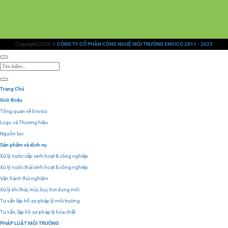
Copyright 2026 ©
CÔNG TY CỔ PHẦN CÔNG NGHỆ MÔI TRƯỜNG ENVICO 2011 - 2025
Tìm
kiếm:
Trang Chủ
Giới thiệu
Tổng quan về Envico
Logo và Thương hiệu
Nguồn lực
Sản phẩm và dịch vụ
Xử lý nước cấp sinh hoạt & công nghiệp
Xử lý nước thải sinh hoạt & công nghiệp
Vận hành thử nghiệm
Xử lý khí thải, mùi, bụi, hơi dung môi
Tư vấn lập hồ sơ pháp lý môi trường
Tư vấn, lập hồ sơ pháp lý hóa chất
PHÁP LUẬT MÔI TRƯỜNG