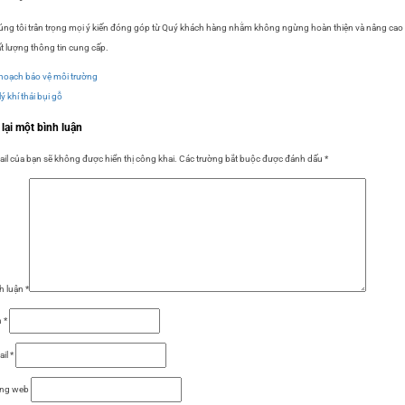
ng tôi trân trọng mọi ý kiến đóng góp từ Quý khách hàng nhằm không ngừng hoàn thiện và nâng cao
t lượng thông tin cung cấp.
hoạch bảo vệ môi trường
lý khí thải bụi gỗ
 lại một bình luận
il của bạn sẽ không được hiển thị công khai.
Các trường bắt buộc được đánh dấu
*
h luận
*
n
*
ail
*
ang web