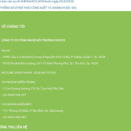
 báo cáo sự cố chất thải KCX, KCN trước ngày 29/4/2026
 THỐNG XỬ LÝ KHÍ THẢI CÔNG SUẤT 10.000M3/H (ED- DS)
VỀ CHÚNG TÔI
CÔNG TY CP CÔNG NGHỆ MÔI TRƯỜNG ENVICO
Địa chỉ:
- VPKD: Lầu 3, Indochina Tower, 4 Nguyễn Đình Chiểu, P. ĐaKao, Quận 1, Tp. HCM
- VP Kỹ thuật & Kho/xưởng: 261/15 Đình Phong Phú, Tp. Thủ Đức, Tp. HCM
HOTLINE: 0909794445 - (028) 66797205
CHI NHÁNH MIỀN TRUNG:
- 12 An Dương Vương, P 9, Tp. Tuy Hoà, Phú Yên
- LH: 0969 298 297
CHI NHÁNH MIỀN BẮC:
- 131 Phùng Chí Kiên, P. Tân Bình, Tp. Hải Dương
- LH: 0934 383 383
ÔNG TIN LIÊN HỆ