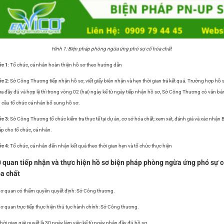
Hình 1: Biện pháp phòng ngừa ứng phó sự cố hóa chất
ớc 1
: Tổ chức, cá nhân hoàn thiện hồ sơ theo hướng dẫn
ớc 2
: Sở Công Thương tiếp nhận hồ sơ, viết giấy biên nhận và hẹn thời gian trả kết quả. Trường hợp hồ 
a đầy đủ và hợp lệ thì trong vòng 02 (hai) ngày kể từ ngày tiếp nhận hồ sơ, Sở Công Thương có văn bả
 cầu tổ chức cá nhân bổ sung hồ sơ.
ớc 3
: Sở Công Thương tổ chức kiểm tra thực tế tại dự án, cơ sở hóa chất; xem xét, đánh giá và xác nhận 
p cho tổ chức, cá nhân.
ớc 4
: Tổ chức, cá nhân đến nhận kết quả theo thời gian hẹn và tổ chức thực hiện
 quan tiếp nhận và thực hiện hồ sơ biện pháp phòng ngừa ứng phó sự 
a chất
ơ quan có thẩm quyền quyết định: Sở Công thương.
ơ quan trực tiếp thực hiện thủ tục hành chính: Sở Công thương.
hời gian giải quyết là 30 ngày làm việc kể từ ngày nhận đầy đủ hồ sơ