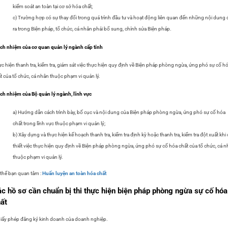
kiểm soát an toàn tại cơ sở hóa chất;
c) Trường hợp có sự thay đổi trong quá trình đầu tư và hoạt động liên quan đến những nội dung 
ra trong Biện pháp, tổ chức, cá nhân phải bổ sung, chỉnh sửa Biện pháp.
ch nhiệm của cơ quan quản lý ngành cấp tỉnh
c hiện thanh tra, kiểm tra, giám sát việc thực hiện quy định về Biện pháp phòng ngừa, ứng phó sự cố h
t của tổ chức, cá nhân thuộc phạm vi quản lý.
ch nhiệm của Bộ quản lý ngành, lĩnh vực
a) Hướng dẫn cách trình bày, bố cục và nội dung của Biện pháp phòng ngừa, ứng phó sự cố hóa
chất trong lĩnh vực thuộc phạm vi quản lý;
b) Xây dựng và thực hiện kế hoạch thanh tra, kiểm tra định kỳ hoặc thanh tra, kiểm tra đột xuất khi
thiết việc thực hiện quy định về Biện pháp phòng ngừa, ứng phó sự cố hóa chất của tổ chức, cá 
thuộc phạm vi quản lý.
thể bạn quan tâm :
Huấn luyện an toàn hóa chất
c hồ sơ cần chuẩn bị thi thực hiện biện pháp phòng ngừa sự cố hóa
ất
iấy phép đăng ký kinh doanh của doanh nghiệp.