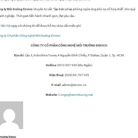
g ty Môi trường Envico
chuyên tư vấn “lập biện pháp phòng ngừa ứng phó sự cố hóa chất” cho quý
nh nghiệp. Thời gian tiến hành nhanh gọn, đạt yêu cầu.
y
liên hệ
ngay với chúng tôi để được hỗ trợ và tư vấn miễn phí.
g ty Cổ phần Công nghệ Môi trường Envico
CÔNG TY CỔ PHẦN CÔNG NGHỆ MÔI TRƯỜNG ENVICO
Địa chỉ
: Lầu 3, Indochina Tower, 4 Nguyễn Đình Chiểu, P. ĐaKao, Quận 1, Tp. HCM
Hotline
: 0972 957 939 (Ms.Ngân)
Điện thoại:
(028) 66 797 205
E-mail
:
admin@envico.vn
Website:
Congnghemoitruong.net
 trường Envico