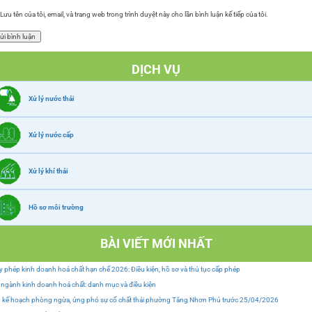
Lưu tên của tôi, email, và trang web trong trình duyệt này cho lần bình luận kế tiếp của tôi.
DỊCH VỤ
Xử lý nước thải
Xử lý nước cấp
Xử lý khí thải
Hồ sơ môi trường
BÀI VIẾT MỚI NHẤT
y phép kinh doanh hoá chất hạn chế 2026: Điều kiện, hồ sơ và thủ tục cấp phép
ngành kinh doanh hoá chất: danh mục và điều kiện
 kế hoạch phòng ngừa, ứng phó sự cố chất thải phường Tăng Nhơn Phú trước 25/04/2026