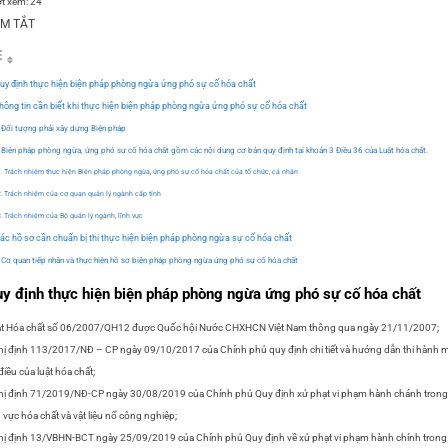
t xem:
24
M TẮT
uy định thực hiện biện pháp phòng ngừa ứng phó sự cố hóa chất
hông tin cần biết khi thực hiện biện pháp phòng ngừa ứng phó sự cố hóa chất
Đối tượng phải xây dựng Biện pháp
Biện pháp phòng ngừa, ứng phó sự cố hóa chất gồm các nội dung cơ bản quy định tại khoản 3 Điều 36 của Luật hóa chất.
Trách nhiệm thực hiện Biện pháp phòng ngừa, ứng phó sự cố hóa chất của tổ chức, cá nhân
Trách nhiệm của cơ quan quản lý ngành cấp tỉnh
Trách nhiệm của Bộ quản lý ngành, lĩnh vực
ác hồ sơ cần chuẩn bị thi thực hiện biện pháp phòng ngừa sự cố hóa chất
Cơ quan tiếp nhận và thực hiện hồ sơ biện pháp phòng ngừa ứng phó sự cố hóa chất
y định thực hiện biện pháp phòng ngừa ứng phó sự cố hóa chất
t Hóa chất số 06/2007/QH12 được Quốc hội Nước CHXHCN Việt Nam thông qua ngày 21/11/2007;
ị định 113/2017/NĐ – CP ngày 09/10/2017 của Chính phủ quy định chi tiết và hướng dẫn thi hành 
điều của luật hóa chất;
ị định 71/2019/NĐ-CP ngày 30/08/2019 của Chính phủ Quy định xử phạt vi phạm hành chánh trong
h vực hóa chất và vật liệu nổ công nghiệp;
ị định 13/VBHN-BCT ngày 25/09/2019 của Chính phủ Quy định về xử phạt vi phạm hành chính trong