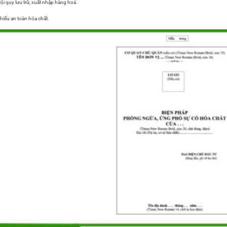
ội quy lưu trữ, xuất nhập hàng hoá .
hiếu an toàn hóa chất.