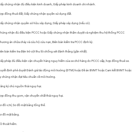
iấy chứng nhận đủ điều kiện kinh doanh, Giấy phép kinh doanh chi nhánh.
ợp đồng thuê đất, Giấy chứng nhận quyền sử dụng đất.
iấy chứng nhận quyền sở hữu xây dựng, Giấy phép xây dựng (nếu có).
hứng nhận đủ điều kiện PCCC hoặc Giấy chứng nhận thẩm duyệt và nghiệm thu hệ thống PCCC
hương án chữa cháy và cứu hộ cứu nạn, Biên bản kiểm tra PCCC định kỳ.
iên bản kiểm tra điện trở cột thu lôi chống sét đánh thẳng (gần nhất).
iấy phép đủ điều kiện vận chuyển hàng nguy hiểm của xe chở hàng do PCCC cấp, hợp đồng thuê xe.
uyết định phê duyệt Đánh giá tác động môi trường (ĐTM) hoặc Đề án BVMT hoặc Cam kết BVMT hoặc
y chứng nhận đạt tiêu chuẩn về môi trường.
ăng ký chủ nguồn thải nguy hại.
ợp đồng thu gom, vận chuyển chất thải nguy hại.
ơ đồ vị trí, Sơ đồ mặt bằng tổng thể.
ơ đồ mặt bằng.
ồ thoát hiểm.