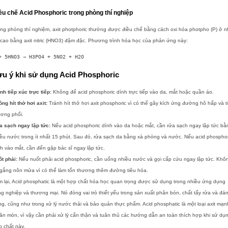
ều chế Acid Phosphoric trong phòng thí nghiệp
ng phòng thí nghiệm, axit photphoric thường được điều chế bằng cách oxi hóa photpho (P) ở n
cao bằng axit nitric (HNO3) đậm đặc. Phương trình hóa học của phản ứng này:
+ 5HNO3 → H3PO4 + 5NO2 + H2O
ưu ý khi sử dụng Acid Phosphoric
nh tiếp xúc trực tiếp:
Không để acid phosphoric dính trực tiếp vào da, mắt hoặc quần áo.
ng hít thở hơi axit:
Tránh hít thở hơi axit phosphoric vì có thể gây kích ứng đường hô hấp và 
ương phổi.
a sạch ngay lập tức:
Nếu acid phosphoric dính vào da hoặc mắt, cần rửa sạch ngay lập tức bằ
ều nước trong ít nhất 15 phút. Sau đó, rửa sạch da bằng xà phòng và nước. Nếu acid phosphor
h vào mắt, cần đến gặp bác sĩ ngay lập tức.
t phải:
Nếu nuốt phải acid phosphoric, cần uống nhiều nước và gọi cấp cứu ngay lập tức. Khô
 gắng nôn mửa vì có thể làm tổn thương thêm đường tiêu hóa.
 lại, Acid phosphatic là một hợp chất hóa học quan trọng được sử dụng trong nhiều ứng dụng
g nghiệp và thương mại. Nó đóng vai trò thiết yếu trong sản xuất phân bón, chất tẩy rửa và đá
g, cũng như trong xử lý nước thải và bảo quản thực phẩm. Acid phosphatic là một loại axit mạn
ăn mòn, vì vậy cần phải xử lý cẩn thận và tuân thủ các hướng dẫn an toàn thích hợp khi sử dụ
 chất này.