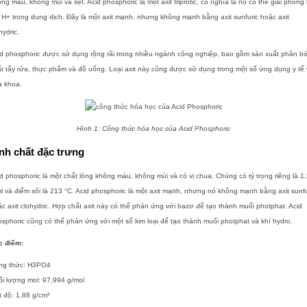
ng màu, không mùi và sệt.
Acid phosphoric là một axit triprotic, có nghĩa là nó có thể giải phóng
 H+ trong dung dịch. Đây là một axit mạnh, nhưng không mạnh bằng axit sunfuric hoặc axit
hydric.
d phosphoric được sử dụng rộng rãi trong nhiều ngành công nghiệp, bao gồm sản xuất phân b
t tẩy rửa, thực phẩm và đồ uống. Loại axit này cũng được sử dụng trong một số ứng dụng y tế
a khoa.
Hình 1: Công thức hóa học của Acid Phosphoric
nh chất đặc trưng
d phosphoric là một chất lỏng không màu, không mùi và có vị chua. Chúng có tỷ trọng riêng là 1
l và điểm sôi là 213 °C. Acid phosphoric là một axit mạnh, nhưng nó không mạnh bằng axit sunfu
c axit clohydric. Hợp chất axit này có thể phản ứng với bazơ để tạo thành muối photphat. Acid
sphoric cũng có thể phản ứng với một số kim loại để tạo thành muối photphat và khí hydro.
c điểm:
ng thức: H3PO4
i lượng mol: 97,994 g/mol
 độ: 1,88 g/cm³