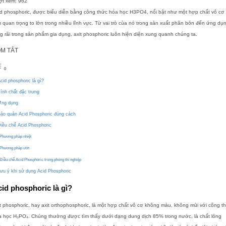
ợt xem:
962
d phosphoric, được biểu diễn bằng công thức hóa học H3PO4, nổi bật như một hợp chất vô cơ
 quan trọng to lớn trong nhiều lĩnh vực. Từ vai trò của nó trong sản xuất phân bón đến ứng dụ
g rãi trong sản phẩm gia dụng, axit phosphoric luôn hiện diện xung quanh chúng ta.
M TẮT
cid phosphoric là gì?
ính chất đặc trưng
ng dụng
ảo quản Acid Phosphoric đúng cách
iều chế Acid Phosphoric
Phương pháp nhiệt
Phương pháp ướt
Điều chế Acid Phosphoric trong phòng thí nghiệp
ưu ý khi sử dụng Acid Phosphoric
id phosphoric là gì?
t phosphoric, hay axit orthophosphoric, là một hợp chất vô cơ không màu, không mùi với công t
a học H₃PO₄. Chúng thường được tìm thấy dưới dạng dung dịch 85% trong nước, là chất lỏng