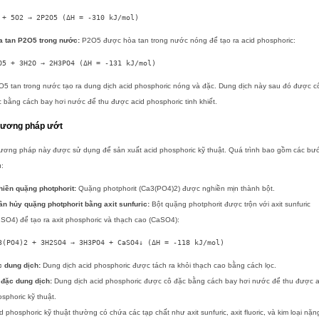
a tan P2O5 trong nước:
P2O5 được hòa tan trong nước nóng để tạo ra acid phosphoric:
5 tan trong nước tạo ra dung dịch acid phosphoric nóng và đặc. Dung dịch này sau đó được c
 bằng cách bay hơi nước để thu được acid phosphoric tinh khiết.
ương pháp ướt
ương pháp này được sử dụng để sản xuất acid phosphoric kỹ thuật. Quá trình bao gồm các bư
:
hiền quặng photphorit:
Quặng photphorit (Ca3(PO4)2) được nghiền mịn thành bột.
n hủy quặng photphorit bằng axit sunfuric:
Bột quặng photphorit được trộn với axit sunfuric
SO4) để tạo ra axit phosphoric và thạch cao (CaSO4):
c dung dịch:
Dung dịch acid phosphoric được tách ra khỏi thạch cao bằng cách lọc.
 đặc dung dịch:
Dung dịch acid phosphoric được cô đặc bằng cách bay hơi nước để thu được a
sphoric kỹ thuật.
d phosphoric kỹ thuật thường có chứa các tạp chất như axit sunfuric, axit fluoric, và kim loại nặn