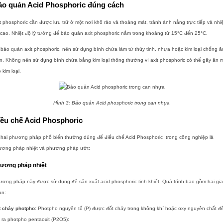
ảo quản Acid Phosphoric đúng cách
t phosphoric cần được lưu trữ ở một nơi khô ráo và thoáng mát, tránh ánh nắng trực tiếp và nhi
cao. Nhiệt độ lý tưởng để bảo quản axit phosphoric nằm trong khoảng từ 15°C đến 25°C.
bảo quản axit phosphoric, nên sử dụng bình chứa làm từ thủy tinh, nhựa hoặc kim loại chống ă
. Không nên sử dụng bình chứa bằng kim loại thông thường vì axit phosphoric có thể gây ăn 
 kim loại.
Hình 3: Bảo quản Acid phosphoric trong can nhựa
iều chế Acid Phosphoric
 hai phương pháp phổ biến thường dùng để điểu chế Acid Phosphoric trong công nghiệp là
ương pháp nhiệt và phương pháp ướt:
ương pháp nhiệt
ơng pháp này được sử dụng để sản xuất acid phosphoric tinh khiết. Quá trình bao gồm hai gia
ạn:
t cháy photpho:
Photpho nguyên tố (P) được đốt cháy trong không khí hoặc oxy nguyên chất đ
 ra photpho pentaoxit (P2O5):