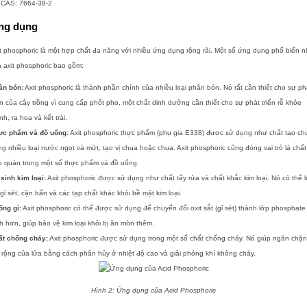
 CAS: 7664-38-2
ng dụng
t phosphoric là một hợp chất đa năng với nhiều ứng dụng rộng rãi. Một số ứng dụng phổ biến n
 axit phosphoric bao gồm:
ân bón:
Axit phosphoric là thành phần chính của nhiều loại phân bón. Nó rất cần thiết cho sự ph
ển của cây trồng vì cung cấp phốt pho, một chất dinh dưỡng cần thiết cho sự phát triển rễ khỏe
h, ra hoa và kết trái.
ực phẩm và đồ uống:
Axit phosphoric thực phẩm (phụ gia E338) được sử dụng như chất tạo ch
ng nhiều loại nước ngọt và mứt, tạo vị chua hoặc chua. Axit phosphoric cũng đóng vai trò là chất
o quản trong một số thực phẩm và đồ uống.
sinh kim loại:
Axit phosphoric được sử dụng như chất tẩy rửa và chất khắc kim loại. Nó có thể l
gỉ sét, cặn bẩn và các tạp chất khác khỏi bề mặt kim loại.
ống gỉ:
Axit phosphoric có thể được sử dụng để chuyển đổi oxit sắt (gỉ sét) thành lớp phosphate
h hơn, giúp bảo vệ kim loại khỏi bị ăn mòn thêm.
ất chống cháy:
Axit phosphoric được sử dụng trong một số chất chống cháy. Nó giúp ngăn chặ
 rộng của lửa bằng cách phân hủy ở nhiệt độ cao và giải phóng khí không cháy.
Hình 2: Ứng dụng của Acid Phosphoric