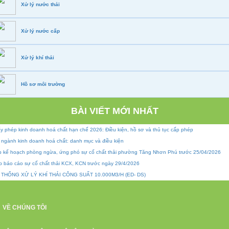
Xử lý nước thải
Xử lý nước cấp
Xử lý khí thải
Hồ sơ môi trường
BÀI VIẾT MỚI NHẤT
y phép kinh doanh hoá chất hạn chế 2026: Điều kiện, hồ sơ và thủ tục cấp phép
 ngành kinh doanh hoá chất: danh mục và điều kiện
p kế hoạch phòng ngừa, ứng phó sự cố chất thải phường Tăng Nhơn Phú trước 25/04/2026
p báo cáo sự cố chất thải KCX, KCN trước ngày 29/4/2026
 THỐNG XỬ LÝ KHÍ THẢI CÔNG SUẤT 10.000M3/H (ED- DS)
VỀ CHÚNG TÔI