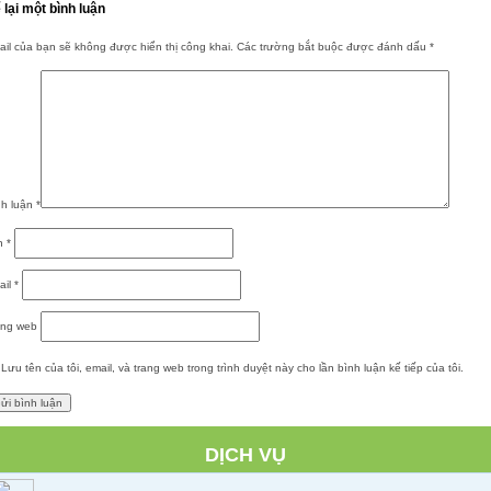
 lại một bình luận
il của bạn sẽ không được hiển thị công khai.
Các trường bắt buộc được đánh dấu
*
nh luận
*
n
*
ail
*
ang web
Lưu tên của tôi, email, và trang web trong trình duyệt này cho lần bình luận kế tiếp của tôi.
DỊCH VỤ