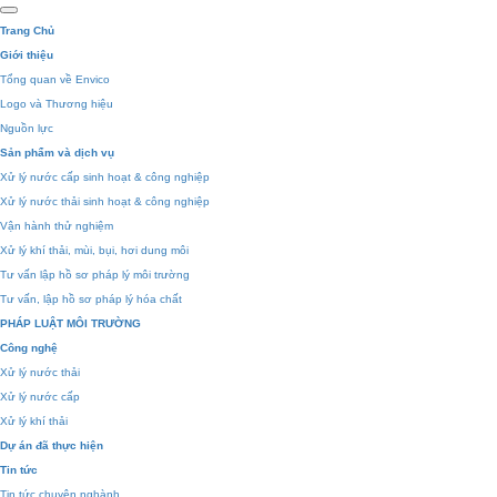
kiếm:
Trang Chủ
Giới thiệu
Tổng quan về Envico
Logo và Thương hiệu
Nguồn lực
Sản phẩm và dịch vụ
Xử lý nước cấp sinh hoạt & công nghiệp
Xử lý nước thải sinh hoạt & công nghiệp
Vận hành thử nghiệm
Xử lý khí thải, mùi, bụi, hơi dung môi
Tư vấn lập hồ sơ pháp lý môi trường
Tư vấn, lập hồ sơ pháp lý hóa chất
PHÁP LUẬT MÔI TRƯỜNG
Công nghệ
Xử lý nước thải
Xử lý nước cấp
Xử lý khí thải
Dự án đã thực hiện
Tin tức
Tin tức chuyên nghành