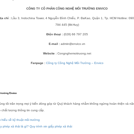
CÔNG TY CỔ PHẦN CÔNG NGHỆ MÔI TRƯỜNG ENVICO
ịa chỉ :
Lầu 3, Indochina Tower, 4 Nguyễn Đình Chiểu, P. ĐaKao, Quận 1, Tp. HCM Hotline: 09
794 445 (Mr.Huy)
Điện thoại :
(028) 66 797 205
E-mail :
admin@envico.vn
Website :
Congnghemoitruong.net
Fanpage :
Công ty Công Nghệ Môi Trường – Envico
 trường Envico
úng tôi trân trọng mọi ý kiến đóng góp từ Quý khách hàng nhằm không ngừng hoàn thiện và nâ
 chất lượng thông tin cung cấp.
 hiểu về kỹ thuật môi trường
y phép xả thải là gì? Quy trình xin giấy phép xả thải