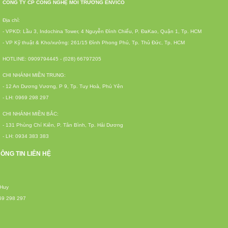
CÔNG TY CP CÔNG NGHỆ MÔI TRƯỜNG ENVICO
Địa chỉ:
- VPKD: Lầu 3, Indochina Tower, 4 Nguyễn Đình Chiểu, P. ĐaKao, Quận 1, Tp. HCM
- VP Kỹ thuật & Kho/xưởng: 261/15 Đình Phong Phú, Tp. Thủ Đức, Tp. HCM
HOTLINE: 0909794445 - (028) 66797205
CHI NHÁNH MIỀN TRUNG:
- 12 An Dương Vương, P 9, Tp. Tuy Hoà, Phú Yên
- LH: 0969 298 297
CHI NHÁNH MIỀN BẮC:
- 131 Phùng Chí Kiên, P. Tân Bình, Tp. Hải Dương
- LH: 0934 383 383
ÔNG TIN LIÊN HỆ
 Huy
69 298 297