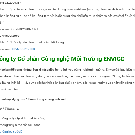
VN 02:2009/BYT
hi chú: Quy chuẩn kỹ thuật quốc gia về chất lượng nước sinh hoạt (sử dụng cho mục đích sinh hoạt t
ờng không sử dụng để ăn uống trực tiếp hoặc dùng cho chế biến thực phẩm tại các cơ sở chế biến 
ẩm)
Dowload: QCVN 02:2009/BYT
VN 5502:2003
hi chú: Nước cấp sinh hoạt – Yêu cầu chất lượng
Dowload:
TCVN 5502:2003
ông ty Cổ phần Công nghệ Môi Trường ENVICO
vico
là
một trong những đơn vị hàng đầu
trong lĩnh vực công nghệ môi trường. Envico đã thực hiện 
ìn dự án phục vụ cho cộng đồng và các doanh nghiệp trong nước và nước ngoài. Chúng tôi hỗ trợ
 đầu tư thiết kế – xây dựng các hệ thống khống chế ô nhiễm, bảo vệ môi trường và phát triển công 
 xuất sạch hơn.
ico hoạt động hơn 10 năm trong những lĩnh vực:
ết kế,Thi công:
thống xử lý cấp sinh hoạt, ăn uống
thống xử lý nước cấp siêu sạch
thống lọc nước DI