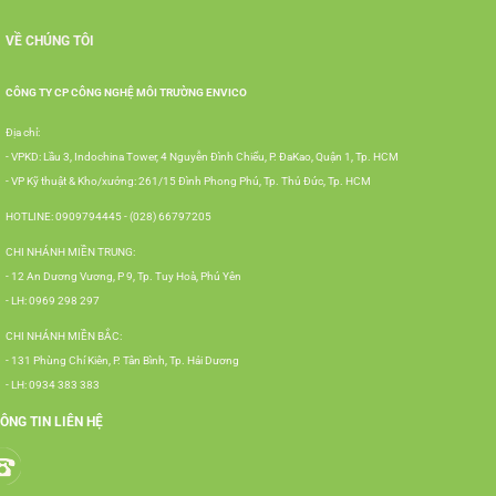
VỀ CHÚNG TÔI
CÔNG TY CP CÔNG NGHỆ MÔI TRƯỜNG ENVICO
Địa chỉ:
- VPKD: Lầu 3, Indochina Tower, 4 Nguyễn Đình Chiểu, P. ĐaKao, Quận 1, Tp. HCM
- VP Kỹ thuật & Kho/xưởng: 261/15 Đình Phong Phú, Tp. Thủ Đức, Tp. HCM
HOTLINE: 0909794445 - (028) 66797205
CHI NHÁNH MIỀN TRUNG:
- 12 An Dương Vương, P 9, Tp. Tuy Hoà, Phú Yên
- LH: 0969 298 297
CHI NHÁNH MIỀN BẮC:
- 131 Phùng Chí Kiên, P. Tân Bình, Tp. Hải Dương
- LH: 0934 383 383
ÔNG TIN LIÊN HỆ