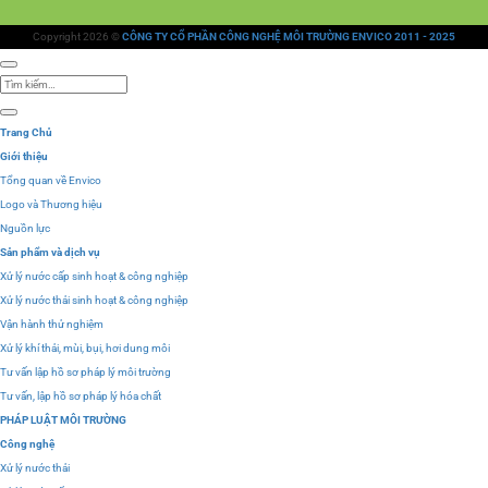
Copyright 2026 ©
CÔNG TY CỔ PHẦN CÔNG NGHỆ MÔI TRƯỜNG ENVICO 2011 - 2025
Tìm
kiếm:
Trang Chủ
Giới thiệu
Tổng quan về Envico
Logo và Thương hiệu
Nguồn lực
Sản phẩm và dịch vụ
Xử lý nước cấp sinh hoạt & công nghiệp
Xử lý nước thải sinh hoạt & công nghiệp
Vận hành thử nghiệm
Xử lý khí thải, mùi, bụi, hơi dung môi
Tư vấn lập hồ sơ pháp lý môi trường
Tư vấn, lập hồ sơ pháp lý hóa chất
PHÁP LUẬT MÔI TRƯỜNG
Công nghệ
Xử lý nước thải