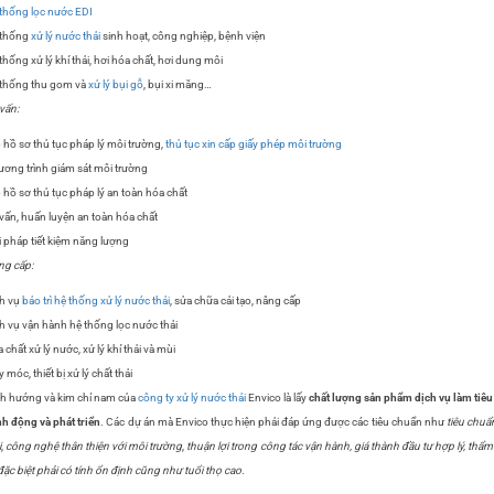
thống lọc nước EDI
 thống
xử lý nước thải
sinh hoạt, công nghiệp, bệnh viện
thống xử lý khí thải, hơi hóa chất, hơi dung môi
thống thu gom và
xử lý bụi gỗ
, bụi xi măng…
vấn:
 hồ sơ thủ tục pháp lý môi trường,
thủ tục xin cấp giấy phép môi trường
ơng trình giám sát môi trường
 hồ sơ thủ tục pháp lý an toàn hóa chất
vấn, huấn luyện an toàn hóa chất
i pháp tiết kiệm năng lượng
g cấp:
h vụ
bảo trì hệ thống xử lý nước thải
, sửa chữa cải tạo, nâng cấp
h vụ vận hành hệ thống lọc nước thải
 chất xử lý nước, xử lý khí thải và mùi
 móc, thiết bị xử lý chất thải
h hướng và kim chỉ nam của
công ty xử lý nước thải
Envico là lấy
chất lượng sản phẩm dịch vụ
làm tiêu
h động và phát triển
. Các dự án mà Envico thực hiện phải đáp ứng được các tiêu chuẩn như
tiêu chuẩ
i
,
công nghệ thân thiện với môi trường
,
thuận lợi trong công tác vận hành, giá thành đầu tư hợp lý, thẩ
đặc biệt phải có tính ổn định cũng như tuổi thọ cao.