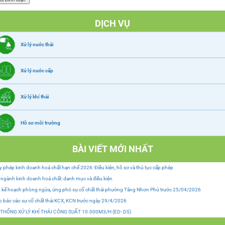
DỊCH VỤ
Xử lý nước thải
Xử lý nước cấp
Xử lý khí thải
Hồ sơ môi trường
BÀI VIẾT MỚI NHẤT
y phép kinh doanh hoá chất hạn chế 2026: Điều kiện, hồ sơ và thủ tục cấp phép
ngành kinh doanh hoá chất: danh mục và điều kiện
 kế hoạch phòng ngừa, ứng phó sự cố chất thải phường Tăng Nhơn Phú trước 25/04/2026
 báo cáo sự cố chất thải KCX, KCN trước ngày 29/4/2026
 THỐNG XỬ LÝ KHÍ THẢI CÔNG SUẤT 10.000M3/H (ED- DS)