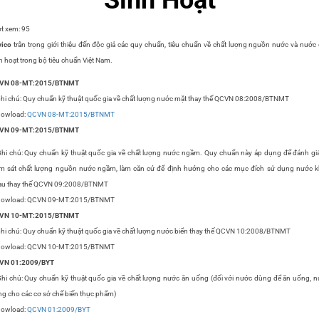
t xem:
95
vico
trân trọng giới thiệu đến độc giả các quy chuẩn, tiêu chuẩn về chất lượng nguồn nước và nước
h hoạt trong bộ tiêu chuẩn Việt Nam.
VN 08-MT:2015/BTNMT
hi chú: Quy chuẩn kỹ thuật quốc gia về chất lượng nước mặt thay thế QCVN 08:2008/BTNMT
Dowload:
QCVN 08-MT:2015/BTNMT
VN 09-MT:2015/BTNMT
hi chú: Quy chuẩn kỹ thuật quốc gia về chất lượng nước ngầm. Quy chuẩn này áp dụng để đánh gi
m sát chất lượng nguồn nước ngầm, làm căn cứ để định hướng cho các mục đích sử dụng nước 
au thay thế QCVN 09:2008/BTNMT
Dowload: QCVN 09-MT:2015/BTNMT
VN 10-MT:2015/BTNMT
hi chú: Quy chuẩn kỹ thuật quốc gia về chất lượng nước biển thay thế QCVN 10:2008/BTNMT
Dowload: QCVN 10-MT:2015/BTNMT
VN 01:2009/BYT
hi chú: Quy chuẩn kỹ thuật quốc gia về chất lượng nước ăn uống (đối với nước dùng để ăn uống, 
g cho các cơ sở chế biến thực phẩm)
Dowload:
QCVN 01:2009/BYT