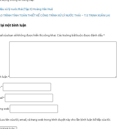
 liệu xử lý nước thải (Tập II) Hoàng Văn Huệ
ÁO TRÌNH TÍNH TOÁN THIẾT KẾ CÔNG TRÌNH XỬ LÝ NƯỚC THẢI – T.S TRỊNH XUÂN LAI
 lại một bình luận
il của bạn sẽ không được hiển thị công khai.
Các trường bắt buộc được đánh dấu
*
h luận
*
n
*
ail
*
ang web
Lưu tên của tôi, email, và trang web trong trình duyệt này cho lần bình luận kế tiếp của tôi.