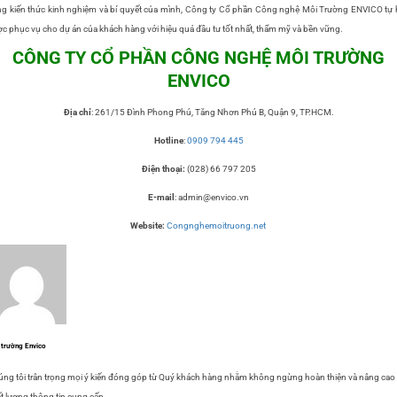
g kiến thức kinh nghiệm và bí quyết của mình, Công ty Cổ phần Công nghệ Môi Trường ENVICO tự
c phục vụ cho dự án của khách hàng với hiệu quả đầu tư tốt nhất, thẩm mỹ và bền vững.
CÔNG TY CỔ P
HẦ
N CÔNG NGHỆ MÔI TRƯỜNG
ENVICO
Địa chỉ
: 261/15 Đình Phong Phú, Tăng Nhơn Phú B, Quận 9, TP.HCM.
Hotline
:
0909 794 445
Điện thoại:
(028) 66 797 205
E-mail
: admin@envico.vn
Website:
Congnghemoitruong.net
 trường Envico
ng tôi trân trọng mọi ý kiến đóng góp từ Quý khách hàng nhằm không ngừng hoàn thiện và nâng cao
t lượng thông tin cung cấp.