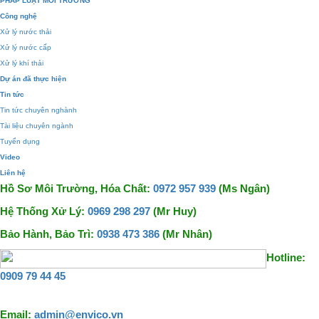
PHÁP LUẬT MÔI TRƯỜNG
Công nghệ
Xử lý nước thải
Xử lý nước cấp
Xử lý khí thải
Dự án đã thực hiện
Tin tức
Tin tức chuyên nghành
Tài liệu chuyên ngành
Tuyển dụng
Video
Liên hệ
Hồ Sơ Môi Trường, Hóa Chất:
0972 957 939
(Ms Ngân)
Hệ Thống Xử Lý:
0969 298 297
(Mr Huy)
Bảo Hành, Bảo Trì:
0938 473 386
(Mr Nhân)
Hotline:
0909 79 44 45
Email:
admin@envico.vn