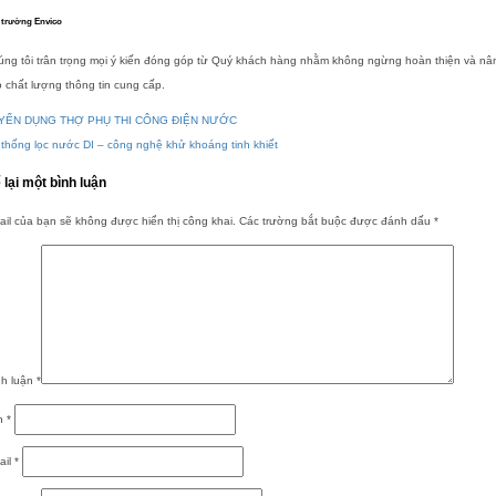
 trường Envico
úng tôi trân trọng mọi ý kiến đóng góp từ Quý khách hàng nhằm không ngừng hoàn thiện và nâ
 chất lượng thông tin cung cấp.
YỂN DỤNG THỢ PHỤ THI CÔNG ĐIỆN NƯỚC
thống lọc nước DI – công nghệ khử khoáng tinh khiết
 lại một bình luận
il của bạn sẽ không được hiển thị công khai.
Các trường bắt buộc được đánh dấu
*
nh luận
*
n
*
ail
*