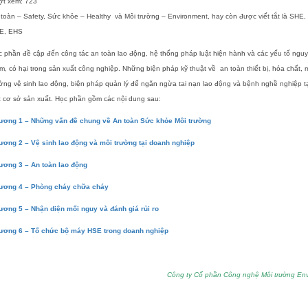
ợt xem:
723
toàn – Safety, Sức khỏe – Healthy và Môi trường – Environment, hay còn được viết tắt là SHE,
E, EHS
 phần đề cập đến công tác an toàn lao động, hệ thống pháp luật hiện hành và các yếu tố nguy
m, có hại trong sản xuất công nghiệp. Những biện pháp kỹ thuật về an toàn thiết bị, hóa chất, 
ờng vệ sinh lao động, biện pháp quản lý để ngăn ngừa tai nạn lao động và bệnh nghề nghiệp t
 cơ sở sản xuất. Học phần gồm các nội dung sau:
ương 1 – Những vấn đề chung về An toàn Sức khỏe Môi trường
ương 2 – Vệ sinh lao động và môi trường tại doanh nghiệp
ương 3 – An toàn lao động
ương 4 – Phòng cháy chữa cháy
ương 5 – Nhận diện mối nguy và đánh giá rủi ro
ương 6 – Tổ chức bộ máy HSE trong doanh nghiệp
Công ty Cổ phần Công nghệ Môi trường Env