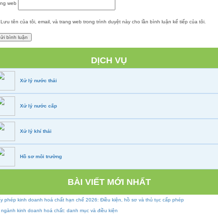
ang web
Lưu tên của tôi, email, và trang web trong trình duyệt này cho lần bình luận kế tiếp của tôi.
DỊCH VỤ
Xử lý nước thải
Xử lý nước cấp
Xử lý khí thải
Hồ sơ môi trường
BÀI VIẾT MỚI NHẤT
y phép kinh doanh hoá chất hạn chế 2026: Điều kiện, hồ sơ và thủ tục cấp phép
 ngành kinh doanh hoá chất: danh mục và điều kiện