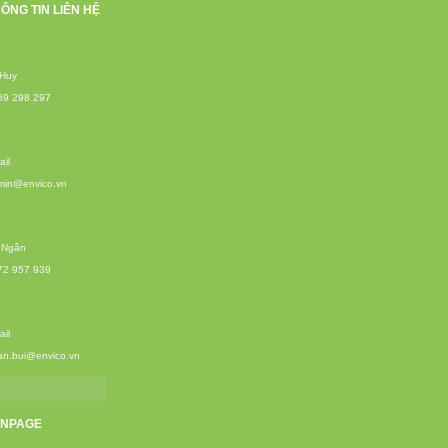
ÔNG TIN LIÊN HỆ
 Huy
69 298 297
il
min@envico.vn
 Ngân
72 957 939
il
an.bui@envico.vn
ANPAGE