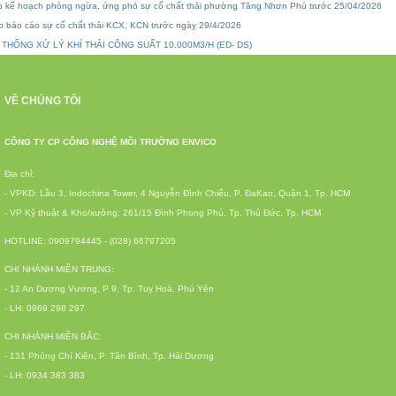
p kế hoạch phòng ngừa, ứng phó sự cố chất thải phường Tăng Nhơn Phú trước 25/04/2026
p báo cáo sự cố chất thải KCX, KCN trước ngày 29/4/2026
 THỐNG XỬ LÝ KHÍ THẢI CÔNG SUẤT 10.000M3/H (ED- DS)
VỀ CHÚNG TÔI
CÔNG TY CP CÔNG NGHỆ MÔI TRƯỜNG ENVICO
Địa chỉ:
- VPKD: Lầu 3, Indochina Tower, 4 Nguyễn Đình Chiểu, P. ĐaKao, Quận 1, Tp. HCM
- VP Kỹ thuật & Kho/xưởng: 261/15 Đình Phong Phú, Tp. Thủ Đức, Tp. HCM
HOTLINE: 0909794445 - (028) 66797205
CHI NHÁNH MIỀN TRUNG:
- 12 An Dương Vương, P 9, Tp. Tuy Hoà, Phú Yên
- LH: 0969 298 297
CHI NHÁNH MIỀN BẮC:
- 131 Phùng Chí Kiên, P. Tân Bình, Tp. Hải Dương
- LH: 0934 383 383